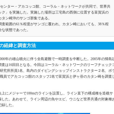
れあいセンター・アカコッコ館、コーラル・ネットワークが共同で、世界共
ック」を実施した。実施した場所は三宅島の西側に位置する富賀浜の
カタン崎沖のサンゴ群集である。
査範囲の61％程度がサンゴに覆われ、カタン崎においても、38％程
全な状態であった。
クの経緯と調査方法
2000年の雄山噴火に伴う全島避難で一時調査を中断した。2005年の帰島
の調査は16回目となる。今回はコーラル・ネットワークのリーフチェック
理研究所所員1名、島内のダイビングショップインストラクター２名、ボ
の職員でアカコッコ館のスタッフ2名で富賀浜と伊ヶ谷のカタン崎を調査
上にメジャーで100mのラインを設置し、ライン直下の構成種を造礁サ
記録した。あわせて、ライン周辺の魚やエビ、ウニなど世界共通の対象種
記録した。