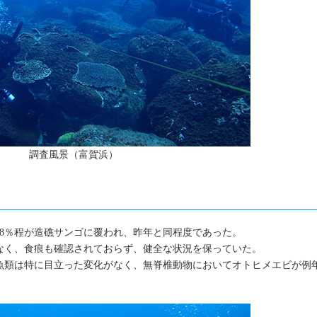
調査風景（富賀浜）
38％程が造礁サンゴに覆われ、昨年と同程度であった。
なく、食痕も確認されておらず、健全な状況を保っていた。
魚類は特に目立った変化がなく、無脊椎動物においてオトヒメエビが例