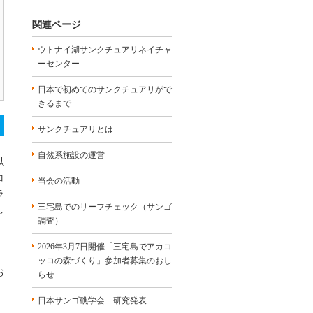
関連ページ
ウトナイ湖サンクチュアリネイチャ
ーセンター
日本で初めてのサンクチュアリがで
きるまで
サンクチュアリとは
自然系施設の運営
以
コ
当会の活動
ラ
三宅島でのリーフチェック（サンゴ
し
調査）
2026年3月7日開催「三宅島でアカコ
ッコの森づくり」参加者募集のおし
お
らせ
日本サンゴ礁学会 研究発表