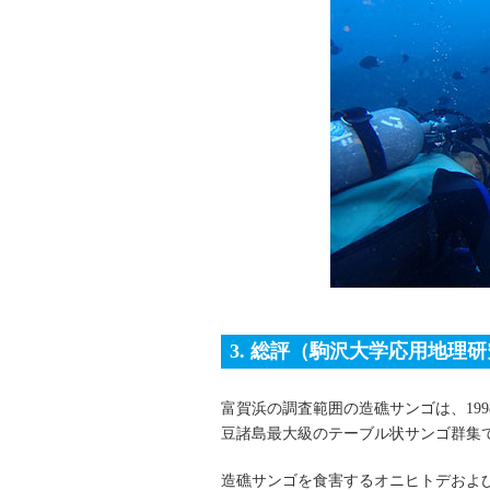
3. 総評（駒沢大学応用地理
富賀浜の調査範囲の造礁サンゴは、19
豆諸島最大級のテーブル状サンゴ群集
造礁サンゴを食害するオニヒトデおよ