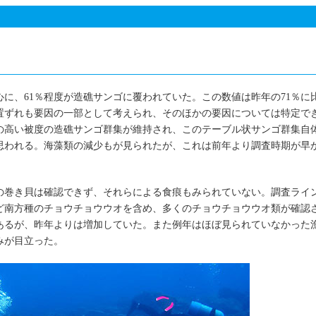
に、61％程度が造礁サンゴに覆われていた。この数値は昨年の71％に
置ずれも要因の一部として考えられ、そのほかの要因については特定で
の高い被度の造礁サンゴ群集が維持され、このテーブル状サンゴ群集自
思われる。海藻類の減少もが見られたが、これは前年より調査時期が早
の巻き貝は確認できず、それらによる食痕もみられていない。調査ライ
ど南方種のチョウチョウウオを含め、多くのチョウチョウウオ類が確認
あるが、昨年よりは増加していた。また例年はほぼ見られていなかった
みが目立った。