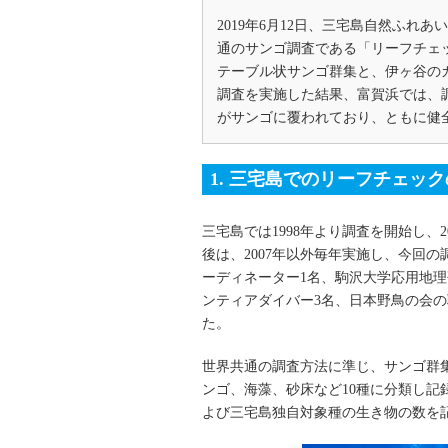
2019年6月12日、三宅島自然ふ
通のサンゴ調査である「リーフチェ
テーブル状サンゴ群集と、伊ヶ谷の
調査を実施した結果、富賀浜では、調
がサンゴに覆われており、ともに健
1. 三宅島でのリーフチェッ
三宅島では1998年より調査を開始し、
後は、2007年以外毎年実施し、今回
ーディネーター1名、駒沢大学応用地
ンティアダイバー3名、日本野鳥の会
た。
世界共通の調査方法に準じ、サンゴ群集
ンゴ、海藻、砂床など10種に分類し
よび三宅島独自対象種の生き物の数を