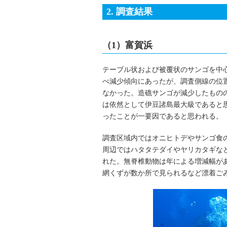
2. 調査結果
（1）富賀浜
テーブル状および被覆状のサンゴを中心
べ減少傾向にあったが、調査側線の位
なかった。造礁サンゴが減少したもの
は依然として伊豆諸島最大級であると
ったことが一要因であると思われる。
調査区域内ではオニヒトデやサンゴ食
周辺ではハタタテダイやヤリカタギな
れた。無脊椎動物は年による増減幅が
網くずが数か所で見られるなど漂着ご