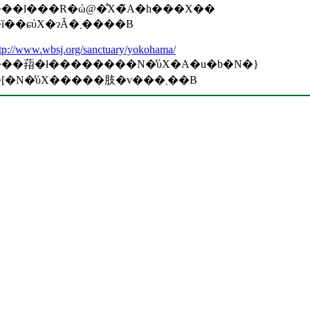
��l���R�ώ@�̐X�̃A�h���X��
�ȉ��ɕύX�ɂȂ�܂����B
tp://www.wbsj.org/sanctuary/yokohama/
��萔�ł��������N�̕ύX�A�u�b�N�}
�[�N�̕ύX�����肢�v���܂��B