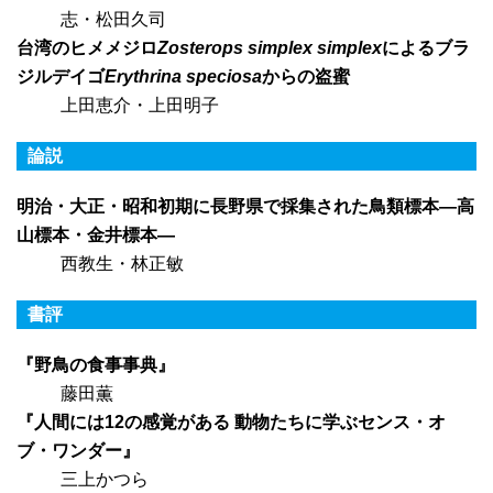
志・松田久司
台湾のヒメメジロ
Zosterops simplex simplex
によるブラ
ジルデイゴ
Erythrina speciosa
からの盗蜜
上田恵介・上田明子
論説
明治・大正・昭和初期に長野県で採集された鳥類標本—高
山標本・金井標本—
西教生・林正敏
書評
『野鳥の食事事典』
藤田薫
『人間には12の感覚がある 動物たちに学ぶセンス・オ
ブ・ワンダー』
三上かつら