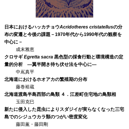
日本におけるハッカチョウ
Acridotheres cristatellus
の分
布の変遷と今後の課題－1970年代から1990年代の観察を
中心に－
成末雅恵
クロサギ
Egretta sacra
黒色型の採食行動と環境構造の定
量的分析 —翼半開き待ち伏せ法を中心に—
中嶌真平
北海道におけるホオアカの繁殖期の分布
藤巻裕蔵
北海道渡島半島西部の鳥類 ４．江差町住宅地の鳥類相
玉田克巳
新たに侵入した昆虫によりスダジイが実らなくなった三宅
島でのシジュウカラ類のつがい密度変化
藤田薫・藤田剛