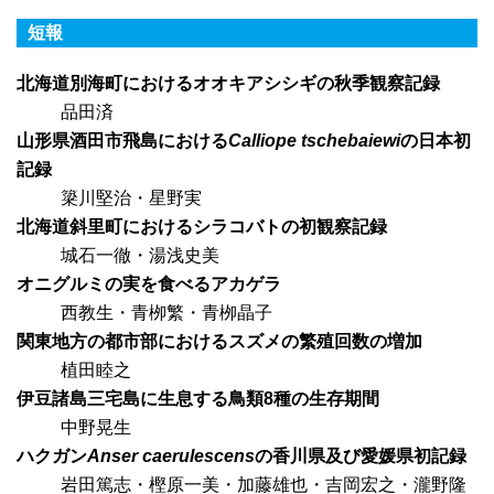
短報
北海道別海町におけるオオキアシシギの秋季観察記録
品田済
山形県酒田市飛島における
Calliope tschebaiewi
の日本初
記録
簗川堅治・星野実
北海道斜里町におけるシラコバトの初観察記録
城石一徹・湯浅史美
オニグルミの実を食べるアカゲラ
西教生・青栁繁・青栁晶子
関東地方の都市部におけるスズメの繁殖回数の増加
植田睦之
伊豆諸島三宅島に生息する鳥類8種の生存期間
中野晃生
ハクガン
Anser caerulescens
の香川県及び愛媛県初記録
岩田篤志・樫原一美・加藤雄也・吉岡宏之・瀧野隆