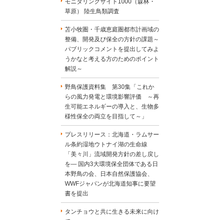
モニタリングサイト1000（森林・
草原） 陸生鳥類調査
苫小牧圏・千歳恵庭圏都市計画域の
整備、開発及び保全の方針の課題～
パブリックコメントを提出してみよ
うかなと考える方のためのポイント
解説～
野鳥保護資料集 第30集「これか
らの風力発電と環境影響評価 ～再
生可能エネルギーの導入と、生物多
様性保全の両立を目指して～」
プレスリリース：北海道・ラムサー
ル条約湿地ウトナイ湖の生命線
「美々川」流域開発方針の差し戻し
を― 国内3大環境保全団体である日
本野鳥の会、日本自然保護協会、
WWFジャパンが北海道知事に要望
書を提出
タンチョウと共に生きる未来に向け