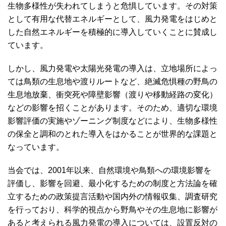
生物多様性が失われてしまうと危惧しています。その対策
として有用な代替エネルギーとして、風力発電をはじめと
した自然エネルギーを積極的に導入していくことに賛成し
ています。
しかし、風力発電や太陽光発電の導入は、立地場所によっ
ては鳥類の生息地や渡りルートなど、絶滅危惧種の野鳥の
生息地放棄、衝突死や障壁影響（渡りや移動経路の変化）
などの影響を招くことがあります。そのため、適切な環境
影響評価の実施やゾーニング制度などにより、生物多様性
の保全と調和のとれた導入をはかることが世界的な課題と
なっています。
当会では、2001年以来、自然環境や鳥類への環境影響を
評価し、影響を回避、最小化するための制度と方法論を確
立するための政策提言活動や国内外の情報収集、調査研究
を行っており、科学的視点から野鳥やその生息地に影響が
あると考えられる風力発電の導入については、設置反対の