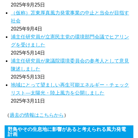
2025年9月25日
（仮称）苫東厚真風力発電事業の中止と当会が目指す
社会
2025年9月4日
浦主任研究員が立憲民主党の環境部門会議でヒアリン
グを受けました
2025年5月14日
浦主任研究員が衆議院環境委員会の参考人として意見
陳述しました
2025年5月13日
地域にとって望ましい再生可能エネルギー・チェック
リスト―太陽光・陸上風力を公開しました
2025年3月11日
（
過去の情報はこちらから
）
野鳥やその生息地に影響があると考えられる風力発電
計画