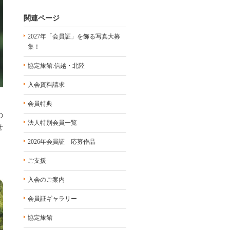
関連ページ
2027年「会員証」を飾る写真大募
集！
協定旅館:信越・北陸
入会資料請求
会員特典
の
法人特別会員一覧
せ
2026年会員証 応募作品
ご支援
入会のご案内
会員証ギャラリー
協定旅館