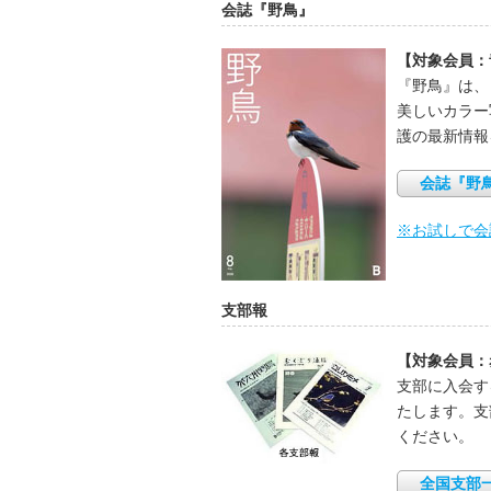
会誌『野鳥』
【対象会員：
『野鳥』は、
美しいカラー
護の最新情報
会誌『野
※お試しで会
支部報
【対象会員：
支部に入会す
たします。支
ください。
全国支部