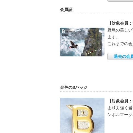
会員証
【対象会員：
野鳥の美しい
ます。
これまでの会
過去の会
金色のBバッジ
【対象会員：
より力強く当
ンボルマーク