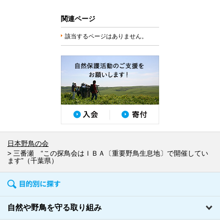
関連ページ
該当するページはありません。
日本野鳥の会
三番瀬 “この探鳥会はＩＢＡ〔重要野鳥生息地〕で開催してい
ます”（千葉県）
自然や野鳥を守る取り組み