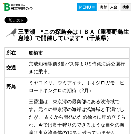
三番瀬 “この探鳥会はＩＢＡ〔重要野鳥生
息地〕で開催しています”（千葉県）
所在
船橋市
京成船橋駅前3番バス停より9時発海浜公園行
交通
きに乗車。
ミヤコドリ、ウミアイサ、ホオジロガモ、ビ
野鳥
ロードキンクロに期待（2月）
三番瀬は、東京湾の最奥部にある浅海域で
す。元々の東京湾の海岸は浅海域と干潟でし
たが、 古くから開発のため徐々に埋め立てら
れ、今では潮干狩りのできるような自然の海
岸は東京湾全体の10％も残っていません。