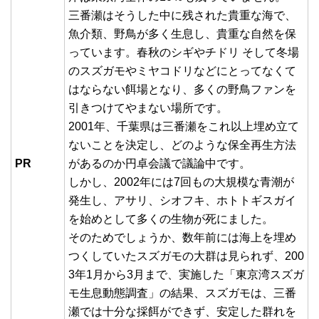
三番瀬はそうした中に残された貴重な海で、
魚介類、野鳥が多く生息し、貴重な自然を保
っています。春秋のシギやチドリ そして冬場
のスズガモやミヤコドリなどにとってなくて
はならない餌場となり、多くの野鳥ファンを
引きつけてやまない場所です。
2001年、千葉県は三番瀬をこれ以上埋め立て
ないことを決定し、どのような保全再生方法
PR
があるのか円卓会議で議論中です。
しかし、2002年には7回もの大規模な青潮が
発生し、アサリ、シオフキ、ホトトギスガイ
を始めとして多くの生物が死にました。
そのためでしょうか、数年前には海上を埋め
つくしていたスズガモの大群は見られず、200
3年1月から3月まで、実施した「東京湾スズガ
モ生息動態調査」の結果、スズガモは、三番
瀬では十分な採餌ができず、安定した群れを