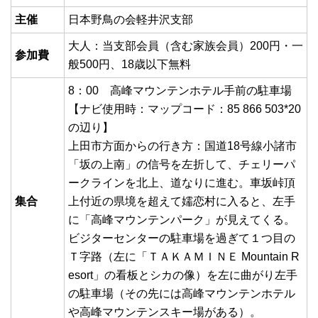
主催
日本野鳥の会軽井沢支部
大人：当支部会員（含む家族会員）200円・一
参加費
般500円、18歳以下無料
8：00 高峰マウンテンホテル手前の駐車場
【ナビ使用時：マップコード：85 866 503*20
の辺り】
上田市方面からの行き方：国道18号線小諸市
「坂の上南」の信号を左折して、チェリーパ
ークラインを北上、道なりに進む。車坂峠頂
集合
上付近の県境を超えて嬬恋村に入ると、左手
に「高峰マウンテンパーク」が見えてくる。
ビジターセンターの駐車場を過ぎて１つ目の
Ｔ字路（左に「ＴＡＫＡＭＩＮＥ Mountain R
esort」の看板とシカの像）を左に曲がり左手
の駐車場（その先には高峰マウンテンホテル
や高峰マウンテンスキー場がある）。