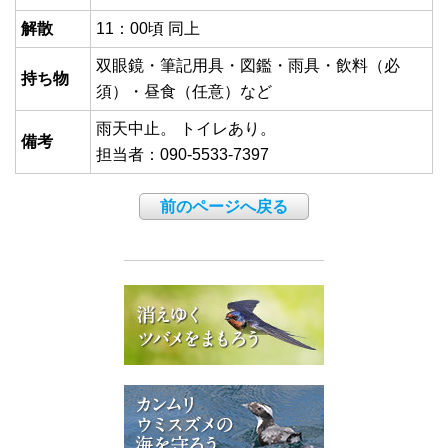
解散
11：00頃 同上
双眼鏡・筆記用具・図鑑・雨具・飲料（必
持ち物
須）・昼食（任意）など
雨天中止。 トイレあり。
備考
担当者：090-5533-7397
前のページへ戻る