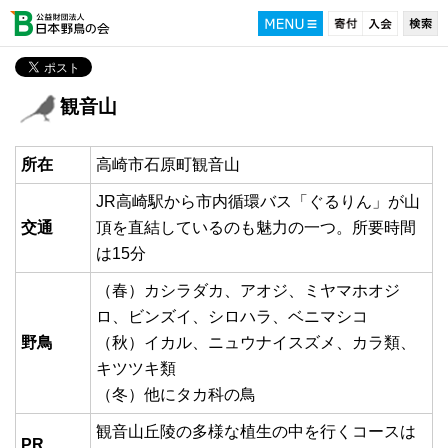
観音山
所在
高崎市石原町観音山
JR高崎駅から市内循環バス「ぐるりん」が山
交通
頂を直結しているのも魅力の一つ。所要時間
は15分
（春）カシラダカ、アオジ、ミヤマホオジ
ロ、ビンズイ、シロハラ、ベニマシコ
野鳥
（秋）イカル、ニュウナイスズメ、カラ類、
キツツキ類
（冬）他にタカ科の鳥
観音山丘陵の多様な植生の中を行くコースは
PR