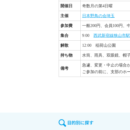
開催日
奇数月の第4日曜
主催
日本野鳥の会埼玉
参加費
一般200円、会員100円
集合
9:00
西武新宿線狭山市駅
解散
12:00 稲荷山公園
持ち物
水筒、雨具、双眼鏡、帽
急遽、変更・中止の場合
備考
ご参加の前に、支部のホ