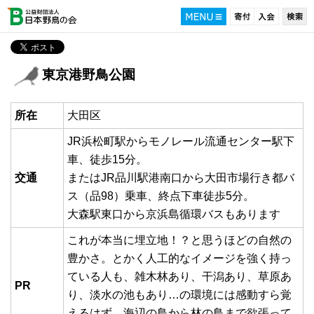
東京港野鳥公園
所在
大田区
JR浜松町駅からモノレール流通センター駅下
車、徒歩15分。
交通
またはJR品川駅港南口から大田市場行き都バ
ス（品98）乗車、終点下車徒歩5分。
大森駅東口から京浜島循環バスもあります
これが本当に埋立地！？と思うほどの自然の
豊かさ。とかく人工的なイメージを強く持っ
ている人も、雑木林あり、干潟あり、草原あ
PR
り、淡水の池もあり…の環境には感動すら覚
えるはず。海辺の鳥から林の鳥まで欲張って