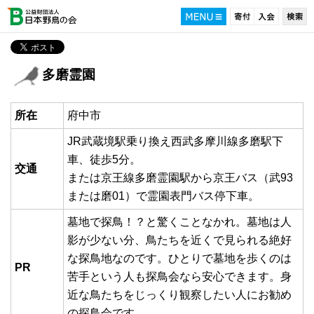
多磨霊園
所在
府中市
JR武蔵境駅乗り換え西武多摩川線多磨駅下
車、徒歩5分。
交通
または京王線多磨霊園駅から京王バス（武93
または磨01）で霊園表門バス停下車。
墓地で探鳥！？と驚くことなかれ。墓地は人
影が少ない分、鳥たちを近くで見られる絶好
な探鳥地なのです。ひとりで墓地を歩くのは
PR
苦手という人も探鳥会なら安心できます。身
近な鳥たちをじっくり観察したい人にお勧め
の探鳥会です。