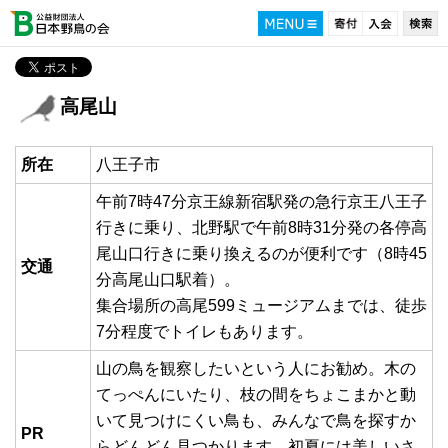
高尾山
所在
八王子市
午前7時47分京王線新宿駅発の急行京王八王子
行きに乗り、北野駅で午前8時31分発の各停高
尾山口行きに乗り換えるのが便利です（8時45
交通
分高尾山口駅着）。
集合場所の高尾599ミュージアムまでは、徒歩
7分程度でトイレもあります。
山の鳥を観察したいという人にお勧め。木の
てっぺんにいたり、枝の間をちょこまかと動
いて見つけにくい鳥も、みんなで鳥を探すか
PR
らどんどん見つかります。初夏には美しいさ