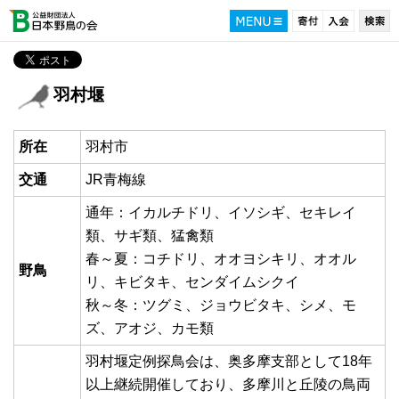
羽村堰
所在
羽村市
交通
JR青梅線
通年：イカルチドリ、イソシギ、セキレイ
類、サギ類、猛禽類
春～夏：コチドリ、オオヨシキリ、オオル
野鳥
リ、キビタキ、センダイムシクイ
秋～冬：ツグミ、ジョウビタキ、シメ、モ
ズ、アオジ、カモ類
羽村堰定例探鳥会は、奥多摩支部として18年
以上継続開催しており、多摩川と丘陵の鳥両