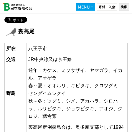
裏高尾
所在
八王子市
交通
JR中央線又は京王線
通年：カケス、ミソサザイ、ヤマガラ、イカ
ル、アオゲラ
春～夏：オオルリ、キビタキ、クロツグミ、
野鳥
センダイムシクイ
秋～冬：ツグミ、シメ、アカハラ、シロハ
ラ、ルリビタキ、ジョウビタキ、アオジ、ク
ロジ、猛禽類
裏高尾定例探鳥会は、奥多摩支部として1994