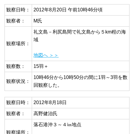
観察日時：
2012年8月20日 午前10時46分頃
観察者：
M氏
礼文島－利尻島間で礼文島から５km程の海
域
観察場所：
地図へ ＞＞
観察数：
15羽＋
10時46分から10時50分の間に1羽～3羽を数
観察状況：
回観察した。
観察日時：
2012年8月18日
観察者：
高野健治氏
落石港沖３～４㎞地点
観察場所：