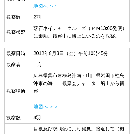
地図へ ＞＞
観察数：
2羽
落石ネイチャークルーズ（ＰＭ13:00発便）
観察状況：
に乗船。観察中に海上にいるのを観察。
観察日時：
2012年8月3日（金）午前10時45分
観察者：
T氏
広島県呉市倉橋島沖南～山口県岩国市柱島
沖東の海上 観察会チャーター船上から観
観察場所：
察
地図へ ＞＞
観察数：
4羽
目視及び双眼鏡により発見。接近して（概