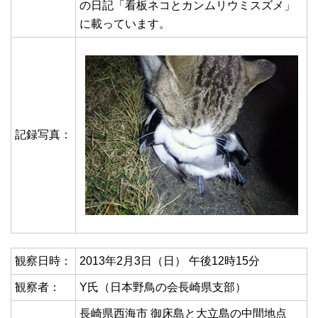
の日記「看板ネコとカンムリウミスズメ」
に載っています。
記録写真：
観察日時：
2013年2月3日（日） 午後12時15分
観察者：
Y氏（日本野鳥の会長崎県支部）
長崎県西海市 御床島と大立島の中間地点