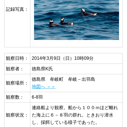
記録写真：
観察日時：
2014年3月9日（日）10時09分
観察者：
徳島県K氏
徳島県 牟岐町 牟岐－出羽島
観察場所：
地図へ ＞＞
観察数：
6-8羽
連絡船より観察。船から１００ｍほど離れ
観察状況：
た海上に６－８羽の群れ。ときおり潜水
し、採餌している様子であった。