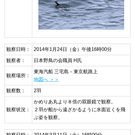
観察日時：
2014年1月24日（金）午後16時00分
観察者：
日本野鳥の会職員 H氏
東海汽船 三宅島－東京航路上
観察場所：
地図へ ＞＞
観察数：
2羽
かめりあ丸より８倍の双眼鏡で観察。
観察状況：
２羽が船から遠ざかるように水面近くを飛
ぶ姿を観察。
観察日時：
2014年3月11日（火）16時00分