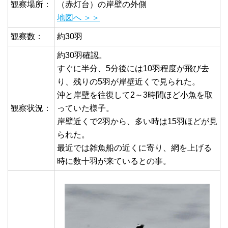
観察場所：
（赤灯台）の岸壁の外側
地図へ ＞＞
観察数：
約30羽
約30羽確認。
すぐに半分、5分後には10羽程度が飛び去
り、残りの5羽が岸壁近くで見られた。
沖と岸壁を往復して2～3時間ほど小魚を取
観察状況：
っていた様子。
岸壁近くで2羽から、多い時は15羽ほどが見
られた。
最近では雑魚船の近くに寄り、網を上げる
時に数十羽が来ているとの事。