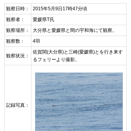
観察日時：
2015年5月9日17時47分頃
観察者：
愛媛県T氏
観察場所：
大分県と愛媛県と間の宇和海にて観察。
観察数：
4羽
佐賀関(大分県)と三崎(愛媛県)とを行き来す
観察状況：
るフェリーより撮影。
記録写真：