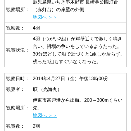
鹿児島県いちき串木野市 長崎鼻公園灯台
観察場所：
（赤灯台）の岸壁の外側
地図へ ＞＞
観察数：
4羽
4羽（つがい2組）が岸壁近くで激しく鳴き
合い、餌場の争いをしているようだった。
観察状況：
30分ほどして船で近づくと1組しか居らず、
残った1組もすぐいなくなった。
観察日時：
2014年4月27日（金）午後13時00分
観察者：
I氏（光海丸）
伊東市富戸港から出航、200～300mくらい
観察場所：
先。
地図へ ＞＞
観察数：
2羽