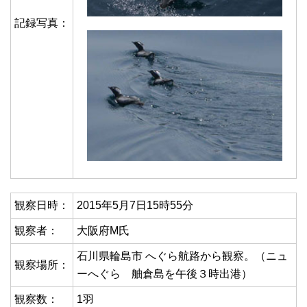
記録写真：
観察日時：
2015年5月7日15時55分
観察者：
大阪府M氏
石川県輪島市 へぐら航路から観察。（ニュ
観察場所：
ーへぐら 舳倉島を午後３時出港）
観察数：
1羽