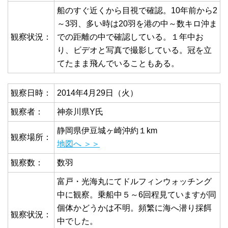
船のすぐ近くから目視で確認。10年前から2
～3羽、多い時は20羽を港の中～数キロ沖ま
観察状況：
での距離の中で確認している。１年中お
り、ビデオと写真で撮影している。冠を立
てたまま飛んでいることもある。
観察日時：
2014年4月29日（火）
観察者：
神奈川県Y氏
静岡県伊豆城ヶ崎沖約１km
観察場所：
地図へ ＞＞
観察数：
数羽
富戸・光海丸にてドルフィンウォッチング
中に観察。乗船中５～6回程見ていますが同
個体かどうかは不明。頻繁に海へ潜り採餌
観察状況：
中でした。