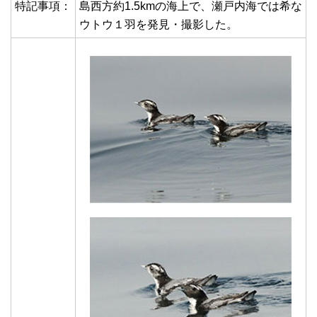
特記事項：
島西方約1.5kmの海上で、瀬戸内海では希な
ウトウ１羽を発見・撮影した。