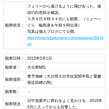
フェリーから逃げるように飛び去った。後
頭の白色部を確認。
５月９日９時３４分にも観察。（ニューへ
観察状況：
ぐら 輪島港を午前９時出港）
写真は個人ブログにて公開。
http://shige.tubakurame.com/newpage394.ht
ml
観察日時：
2015年5月1日
観察者：
大分県M氏
豊予海峡（大分県大分市佐賀関半島と愛媛
観察場所：
県佐田岬の間）
観察数：
－
日中漁業中に群れをよく見かける。2015年
観察状況：
5月に入ってからも目撃した。