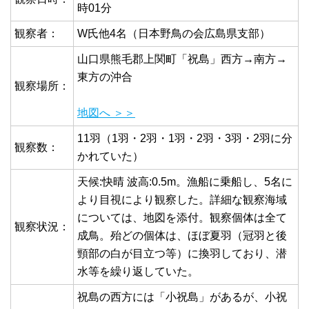
時01分
観察者：
W氏他4名（日本野鳥の会広島県支部）
山口県熊毛郡上関町「祝島」西方→南方→
東方の沖合
観察場所：
地図へ ＞＞
11羽（1羽・2羽・1羽・2羽・3羽・2羽に分
観察数：
かれていた）
天候:快晴 波高:0.5m。漁船に乗船し、5名に
より目視により観察した。詳細な観察海域
については、地図を添付。観察個体は全て
観察状況：
成鳥。殆どの個体は、ほぼ夏羽（冠羽と後
頸部の白が目立つ等）に換羽しており、潜
水等を繰り返していた。
祝島の西方には「小祝島」があるが、小祝