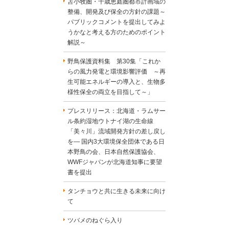
苫小牧圏・千歳恵庭圏都市計画域の
整備、開発及び保全の方針の課題～
パブリックコメントを提出してみよ
うかなと考える方のためのポイント
解説～
野鳥保護資料集 第30集「これか
らの風力発電と環境影響評価 ～再
生可能エネルギーの導入と、生物多
様性保全の両立を目指して～」
プレスリリース：北海道・ラムサー
ル条約湿地ウトナイ湖の生命線
「美々川」流域開発方針の差し戻し
を― 国内3大環境保全団体である日
本野鳥の会、日本自然保護協会、
WWFジャパンが北海道知事に要望
書を提出
タンチョウと共に生きる未来に向け
て
ツバメのねぐら入り