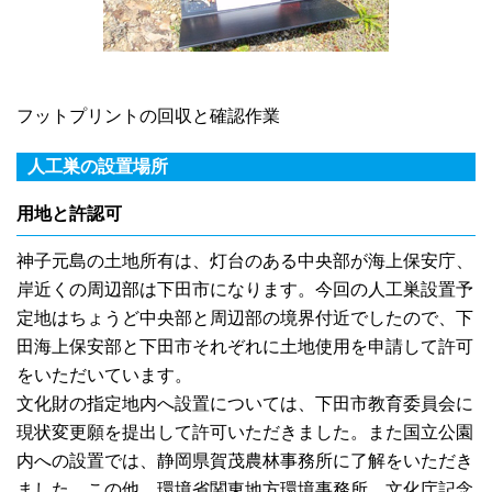
フットプリントの回収と確認作業
人工巣の設置場所
用地と許認可
神子元島の土地所有は、灯台のある中央部が海上保安庁、
岸近くの周辺部は下田市になります。今回の人工巣設置予
定地はちょうど中央部と周辺部の境界付近でしたので、下
田海上保安部と下田市それぞれに土地使用を申請して許可
をいただいています。
文化財の指定地内へ設置については、下田市教育委員会に
現状変更願を提出して許可いただきました。また国立公園
内への設置では、静岡県賀茂農林事務所に了解をいただき
ました。この他、環境省関東地方環境事務所、文化庁記念