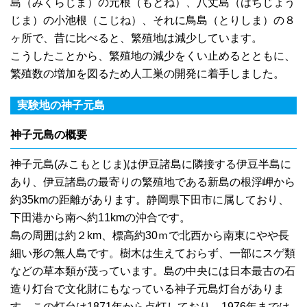
島（みくらじま）の元根（もとね）、八丈島（はちじょう
じま）の小池根（こじね）、それに鳥島（とりしま）の８
ヶ所で、昔に比べると、繁殖地は減少しています。
こうしたことから、繁殖地の減少をくい止めるとともに、
繁殖数の増加を図るため人工巣の開発に着手しました。
実験地の神子元島
神子元島の概要
神子元島(みこもとじま)は伊豆諸島に隣接する伊豆半島に
あり、伊豆諸島の最寄りの繁殖地である新島の根浮岬から
約35kmの距離があります。静岡県下田市に属しており、
下田港から南へ約11kmの沖合です。
島の周囲は約２km、標高約30ｍで北西から南東にやや長
細い形の無人島です。樹木は生えておらず、一部にスゲ類
などの草本類が茂っています。島の中央には日本最古の石
造り灯台で文化財にもなっている神子元島灯台がありま
す。この灯台は1871年から点灯しており、1976年までは