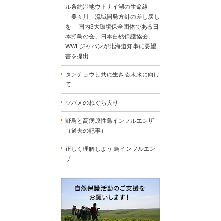
ル条約湿地ウトナイ湖の生命線
「美々川」流域開発方針の差し戻し
を― 国内3大環境保全団体である日
本野鳥の会、日本自然保護協会、
WWFジャパンが北海道知事に要望
書を提出
タンチョウと共に生きる未来に向け
て
ツバメのねぐら入り
野鳥と高病原性鳥インフルエンザ
（過去の記事）
正しく理解しよう 鳥インフルエン
ザ