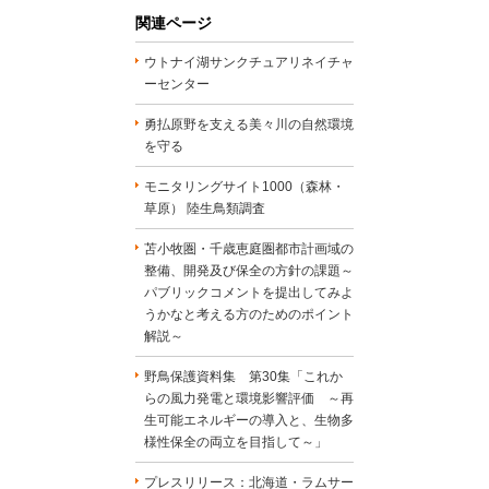
関連ページ
ウトナイ湖サンクチュアリネイチャ
ーセンター
勇払原野を支える美々川の自然環境
を守る
モニタリングサイト1000（森林・
草原） 陸生鳥類調査
苫小牧圏・千歳恵庭圏都市計画域の
整備、開発及び保全の方針の課題～
パブリックコメントを提出してみよ
うかなと考える方のためのポイント
解説～
野鳥保護資料集 第30集「これか
らの風力発電と環境影響評価 ～再
生可能エネルギーの導入と、生物多
様性保全の両立を目指して～」
プレスリリース：北海道・ラムサー