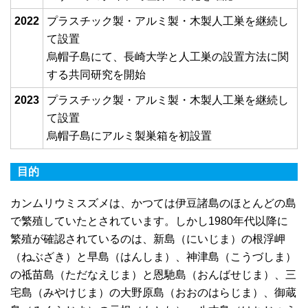
2022
プラスチック製・アルミ製・木製人工巣を継続し
て設置
烏帽子島にて、長崎大学と人工巣の設置方法に関
する共同研究を開始
2023
プラスチック製・アルミ製・木製人工巣を継続し
て設置
烏帽子島にアルミ製巣箱を初設置
目的
カンムリウミスズメは、かつては伊豆諸島のほとんどの島
で繁殖していたとされています。しかし1980年代以降に
繁殖が確認されているのは、新島（にいじま）の根浮岬
（ねぶざき）と早島（はんしま）、神津島（こうづしま）
の祗苗島（ただなえじま）と恩馳島（おんばせじま）、三
宅島（みやけじま）の大野原島（おおのはらじま）、御蔵