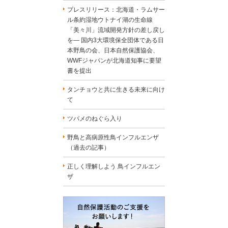
プレスリリース：北海道・ラムサー
ル条約湿地ウトナイ湖の生命線
「美々川」流域開発方針の差し戻し
を― 国内3大環境保全団体である日
本野鳥の会、日本自然保護協会、
WWFジャパンが北海道知事に要望
書を提出
タンチョウと共に生きる未来に向け
て
ツバメのねぐら入り
野鳥と高病原性鳥インフルエンザ
（過去の記事）
正しく理解しよう 鳥インフルエン
ザ