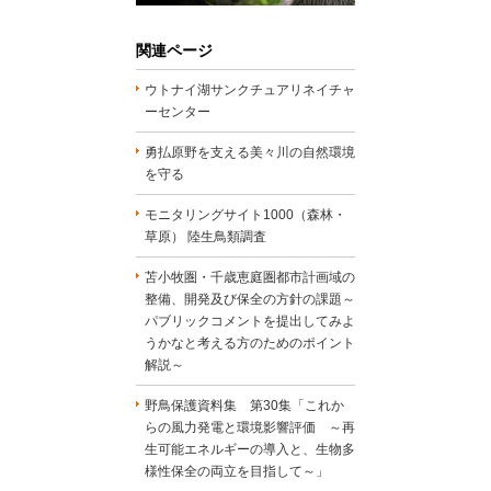
関連ページ
ウトナイ湖サンクチュアリネイチャ
ーセンター
勇払原野を支える美々川の自然環境
を守る
モニタリングサイト1000（森林・
草原） 陸生鳥類調査
苫小牧圏・千歳恵庭圏都市計画域の
整備、開発及び保全の方針の課題～
パブリックコメントを提出してみよ
うかなと考える方のためのポイント
解説～
野鳥保護資料集 第30集「これか
らの風力発電と環境影響評価 ～再
生可能エネルギーの導入と、生物多
様性保全の両立を目指して～」