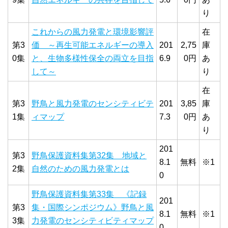
り
これからの風力発電と環境影響評
在
第3
価 ～再生可能エネルギーの導入
201
2,75
庫
0集
と、生物多様性保全の両立を目指
6.9
0円
あ
して～
り
在
第3
野鳥と風力発電のセンシティビテ
201
3,85
庫
1集
ィマップ
7.3
0円
あ
り
201
第3
野鳥保護資料集第32集 地域と
8.1
無料
※1
2集
自然のための風力発電とは
0
野鳥保護資料集第33集 《記録
201
第3
集・国際シンポジウム》野鳥と風
8.1
無料
※1
3集
力発電のセンシティビティマップ
0