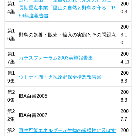
第1
200
長期重点事業「里山の自然と野鳥を守る」19
4集
0.3
99年度報告書
200
第1
野鳥の飼養・販売・輸入の実態とその問題点
3.1
6集
0
第1
200
カラスフォーラム2003実施報告集
7集
4.11
第1
200
ウトナイ湖・勇払原野保全構想報告書
9集
6.3
第2
200
IBA白書2005
0集
6.3
第2
200
IBA白書2007
2集
7.7
第2
再生可能エネルギーが生物の多様性に及ぼす
200