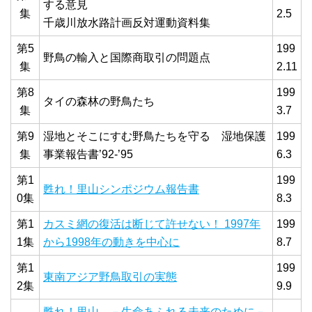
する意見
集
2.5
千歳川放水路計画反対運動資料集
第5
199
野鳥の輸入と国際商取引の問題点
集
2.11
第8
199
タイの森林の野鳥たち
集
3.7
第9
湿地とそこにすむ野鳥たちを守る 湿地保護
199
集
事業報告書’92-’95
6.3
第1
199
甦れ！里山シンポジウム報告書
0集
8.3
第1
カスミ網の復活は断じて許せない！ 1997年
199
1集
から1998年の動きを中心に
8.7
第1
199
東南アジア野鳥取引の実態
2集
9.9
甦れ！里山 －生命あふれる未来のために－