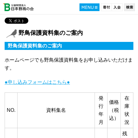
野鳥保護資料集のご案内
野鳥保護資料集のご案内
ホームページでも野鳥保護資料集をお申し込みいただけま
す。
●申し込みフォームはこちら●
発
在
価格
行
庫
NO.
資料集名
（税
年
状
込）
月
況
残