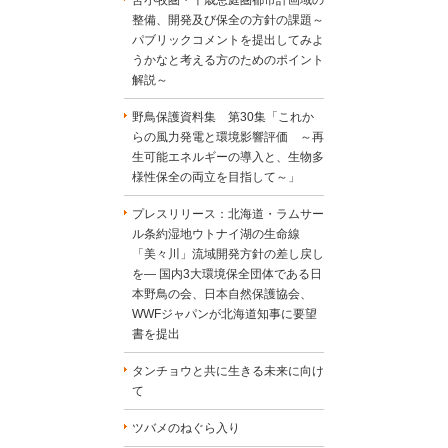
苫小牧圏・千歳恵庭圏都市計画域の
整備、開発及び保全の方針の課題～
パブリックコメントを提出してみよ
うかなと考える方のためのポイント
解説～
野鳥保護資料集 第30集「これか
らの風力発電と環境影響評価 ～再
生可能エネルギーの導入と、生物多
様性保全の両立を目指して～」
プレスリリース：北海道・ラムサー
ル条約湿地ウトナイ湖の生命線
「美々川」流域開発方針の差し戻し
を― 国内3大環境保全団体である日
本野鳥の会、日本自然保護協会、
WWFジャパンが北海道知事に要望
書を提出
タンチョウと共に生きる未来に向け
て
ツバメのねぐら入り