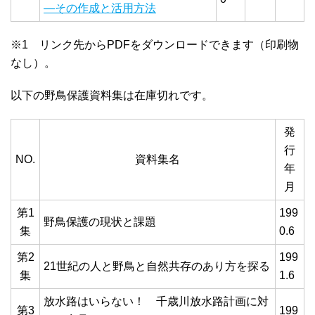
―その作成と活用方法
※1 リンク先からPDFをダウンロードできます（印刷物
なし）。
以下の野鳥保護資料集は在庫切れです。
発
行
NO.
資料集名
年
月
第1
199
野鳥保護の現状と課題
集
0.6
第2
199
21世紀の人と野鳥と自然共存のあり方を探る
集
1.6
放水路はいらない！ 千歳川放水路計画に対
第3
199