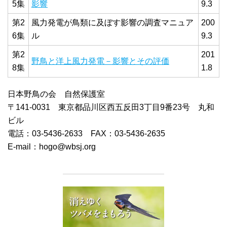
5集
影響
9.3
第2
風力発電が鳥類に及ぼす影響の調査マニュア
200
6集
ル
9.3
第2
201
野鳥と洋上風力発電－影響とその評価
8集
1.8
日本野鳥の会 自然保護室
〒141-0031 東京都品川区西五反田3丁目9番23号 丸和
ビル
電話：03-5436-2633 FAX：03-5436-2635
E-mail：
hogo@wbsj.org