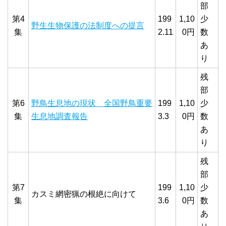
部
第4
199
1,10
少
野生生物保護の法制度への提言
集
2.11
0円
数
あ
り
残
部
第6
野鳥生息地の現状 全国野鳥重要
199
1,10
少
集
生息地調査報告
3.3
0円
数
あ
り
残
部
第7
199
1,10
少
カスミ網密猟の根絶に向けて
集
3.6
0円
数
あ