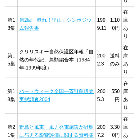
り
在
第1
第2回「甦れ！里山」シンポジウ
199
1,10
庫
3集
ム報告書
9.11
0円
あ
り
在
クリリスキー自然保護区年報「自
第1
200
送料
庫
然の年代記」鳥類編合本（1984
5集
2.3
のみ
あ
年-1999年度）
り
在
第1
バードウィーク全国―斉野鳥販売
200
550
庫
8集
実態調査2004
5.3
円
あ
り
在
第2
野鳥と風車 風力発電施設が野鳥
200
3,30
庫
1集
に与える影響評価に関する資料集
7.2
0円
あ