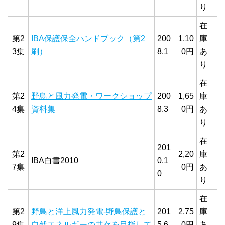
り
在
第2
IBA保護保全ハンドブック（第2
200
1,10
庫
3集
刷）
8.1
0円
あ
り
在
第2
野鳥と風力発電・ワークショップ
200
1,65
庫
4集
資料集
8.3
0円
あ
り
在
201
第2
2,20
庫
IBA白書2010
0.1
7集
0円
あ
0
り
在
第2
野鳥と洋上風力発電‐野鳥保護と
201
2,75
庫
9集
自然エネルギーの共存を目指して
5.6
0円
あ