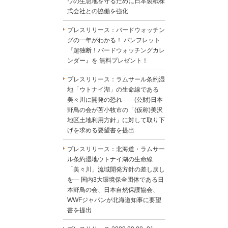
ウの生息地を守るために日本製紙株
式会社との協働を強化
プレスリリース：バードウォッチン
グの一年がわかる！ パンフレット
『超独断！バードウォッチングカレ
ンダー』を 無料プレゼント！
プレスリリース：ラムサール条約湿
地「ウトナイ湖」の生命線である
美々川に開発の恐れ――(公財)日本
野鳥の会が苫小牧市の「(仮称)美沢
地区土地利用方針」に対して取り下
げを求める要望書を提出
プレスリリース：北海道・ラムサー
ル条約湿地ウトナイ湖の生命線
「美々川」流域開発方針の差し戻し
を― 国内3大環境保全団体である日
本野鳥の会、日本自然保護協会、
WWFジャパンが北海道知事に要望
書を提出