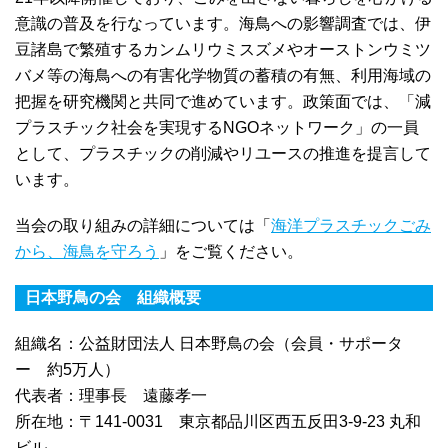
意識の普及を行なっています。海鳥への影響調査では、伊
豆諸島で繁殖するカンムリウミスズメやオーストンウミツ
バメ等の海鳥への有害化学物質の蓄積の有無、利用海域の
把握を研究機関と共同で進めています。政策面では、「減
プラスチック社会を実現するNGOネットワーク」の一員
として、プラスチックの削減やリユースの推進を提言して
います。
当会の取り組みの詳細については「
海洋プラスチックごみ
から、海鳥を守ろう
」をご覧ください。
日本野鳥の会 組織概要
組織名：公益財団法人 日本野鳥の会（会員・サポータ
ー 約5万人）
代表者：理事長 遠藤孝一
所在地：〒141-0031 東京都品川区西五反田3-9-23 丸和
ビル