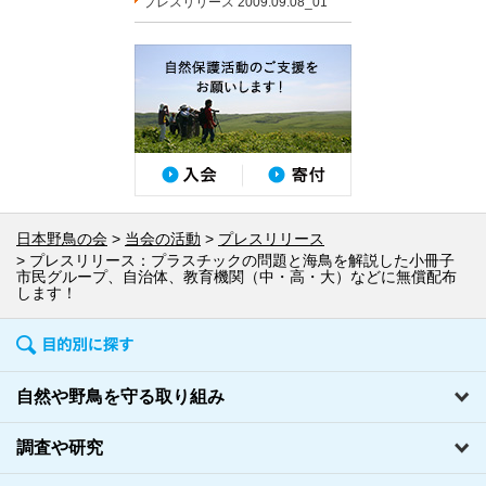
プレスリリース 2009.09.08_01
日本野鳥の会
当会の活動
プレスリリース
プレスリリース：プラスチックの問題と海鳥を解説した小冊子
市民グループ、自治体、教育機関（中・高・大）などに無償配布
します！
自然や野鳥を守る取り組み
調査や研究