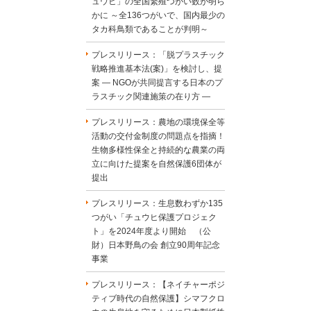
ュウヒ」の全国繁殖つがい数が明ら
かに ～全136つがいで、国内最少の
タカ科鳥類であることが判明～
プレスリリース：「脱プラスチック
戦略推進基本法(案)」を検討し、提
案 ― NGOが共同提言する日本のプ
ラスチック関連施策の在り方 ―
プレスリリース：農地の環境保全等
活動の交付金制度の問題点を指摘！
生物多様性保全と持続的な農業の両
立に向けた提案を自然保護6団体が
提出
プレスリリース：生息数わずか135
つがい「チュウヒ保護プロジェク
ト」を2024年度より開始 （公
財）日本野鳥の会 創立90周年記念
事業
プレスリリース：【ネイチャーポジ
ティブ時代の自然保護】シマフクロ