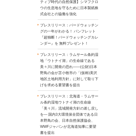
ティブ時代の自然保護】シマフクロ
ウの生息地を守るために日本製紙株
式会社との協働を強化
プレスリリース：バードウォッチン
グの一年がわかる！ パンフレット
『超独断！バードウォッチングカレ
ンダー』を 無料プレゼント！
プレスリリース：ラムサール条約湿
地「ウトナイ湖」の生命線である
美々川に開発の恐れ――(公財)日本
野鳥の会が苫小牧市の「(仮称)美沢
地区土地利用方針」に対して取り下
げを求める要望書を提出
プレスリリース：北海道・ラムサー
ル条約湿地ウトナイ湖の生命線
「美々川」流域開発方針の差し戻し
を― 国内3大環境保全団体である日
本野鳥の会、日本自然保護協会、
WWFジャパンが北海道知事に要望
書を提出