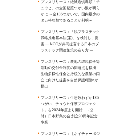
プレスリリース：絶滅危惧鳥類「チ
ュウヒ」の全国繁殖つがい数が明ら
かに ～全136つがいで、国内最少の
タカ科鳥類であることが判明～
プレスリリース：「脱プラスチック
戦略推進基本法(案)」を検討し、提
案 ― NGOが共同提言する日本のプ
ラスチック関連施策の在り方 ―
プレスリリース：農地の環境保全等
活動の交付金制度の問題点を指摘！
生物多様性保全と持続的な農業の両
立に向けた提案を自然保護6団体が
提出
プレスリリース：生息数わずか135
つがい「チュウヒ保護プロジェク
ト」を2024年度より開始 （公
財）日本野鳥の会 創立90周年記念
事業
プレスリリース：【ネイチャーポジ