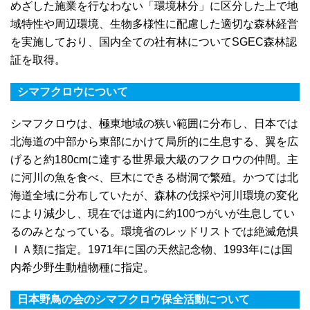
めざした施業を行なわない「環境林分」に区分した上で地
域特性や周辺環境、生物多様性に配慮した適切な森林経営
を実施しており、国内全ての社有林についてSGEC森林認
証を取得。
シマフクロウについて
シマフクロウは、極東地域の狭い範囲に分布し、日本では
北海道の中部から東部にかけて局所的に生息する、翼を広
げると約180cmに達する世界最大級のフクロウの仲間。主
に河川の魚を食べ、巨木にできる樹洞で繁殖。かつては北
海道全域に分布していたが、森林の伐採や河川環境の変化
により減少し、現在では道内に約100つがいが生息してい
るのみとなっている。環境省のレッドリストでは絶滅危惧
ⅠＡ類に指定。1971年に国の天然記念物、1993年には国
内希少野生動植物種に指定。
日本野鳥の会のシマフクロウ保全活動について