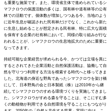
も重要な施策です。また、環境省主体で進められているシ
マフクロウの保護活動の多くは、国有林や道有林等の公有
林での活動です。個体数が増加しつつある今、当地のよう
に近年生息が確認された民有林だけでなく、これから新た
に生息し始めることが想定される民有林、特に広大な面積
を保有する企業の社有林において、同様の取り組みが行な
われることが、シマフクロウの生息地拡大のために重要に
なってきます。
持続可能な企業経営が求められる今、かつては立場を異に
するとされてきた企業活動と自然保護活動は、協働して自
然を守りつつ利用する方法を模索する時代へと移ってきま
した。北海道の身近な野鳥であったシマフクロウを架け橋
にして、日本野鳥の会と日本製紙（株）は2010年から継
続してシマフクロウのすめる環境づくりを実施してきまし
た。シマフクロウがすめる森を守ることは、そこにすむ多
くの動植物が利用できる自然環境を守ることにもつながり
ます。2050年の「自然と共生する世界」実現に向け、こ