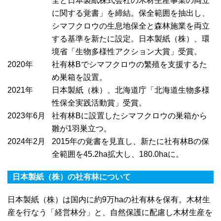
全と日本製紙株式会社の木材生産事業の両立
に関する覚書」を締結。保全範囲を抽出し、
シマフクロウの生息地保全と森林施業を両立
する基準を新たに設定。日本製紙（株）、環
境省「生物多様性アクション大賞」受賞。
2020年
社有林Bでシマフクロウの繁殖を支援するた
め巣箱を設置。
2021年
日本製紙（株）、北海道庁「北海道生物多様
性保全実践活動賞」受賞。
2023年6月
社有林Bに設置したシマフクロウの巣箱から
雛が1羽巣立つ。
2024年2月
2015年の覚書を見直し、新たに社有林Bの保
全範囲を45.2ha拡大し、180.0haに。
日本製紙（株）の社有林について
日本製紙（株）は国内に約9万haの社有林を保有。木材生
産を行なう「経営林分」と、自然保護に配慮し木材生産を