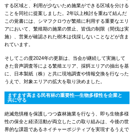
する区域と、利用が少ないため施業ができる区域を分ける
ことを同社に提案しました。2年以上検討を重ねて結んだ
この覚書には、シマフクロウが繁殖に利用する重要なエリ
アにおいて、繁殖期の施業の禁止、皆伐の制限（間伐は実
施）、営巣が確認された樹木は伐採しないことなどが含ま
れています。
そしてこの度2024年の更新は、当会が継続して実施して
きた音声調査等による繁殖エリア、採餌エリアの抽出を基
に、日本製紙（株）と共に現地調査や情報交換を行なった
うえで、対象エリアの拡大を取り決めました。
ますます高まる民有林の重要性―生物多様性を企業と
共に守る
絶滅危惧種を保護しつつ森林施業を行なう、即ち生物多様
性の保全と経済活動が両立したこの取り組みは、今後の世
界的な課題であるネイチャーポジティブを実現するうえで