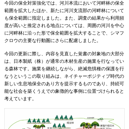
今回の保全対策強化では、河川本流において河畔林の保全
範囲を拡大したほか、新たに河川支流部の河畔林について
も保全範囲に指定しました。また、調査の結果から利用頻
度が高いと推定される地点については、周囲の河川を中心
に河畔林に沿った形で保全範囲を拡大することで、シマフ
クロウの主要な行動圏にさらに配慮しました。
今回の更新に際し、内容を見直した覚書の対象地の大部分
は、日本製紙（株）が通常の木材生産の施業を行なってい
る森林です。施業を継続しながら、絶滅危惧種の保護を行
なうというこの取り組みは、ネイチャーポジティブ時代の
新しい生息地保全のあり方を提示するものであり、持続可
能な社会を築くうえでの象徴的な事例に位置づけられると
考えています。