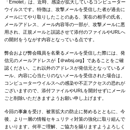
「Emotet」は、近時、感染が拡大しているコンピューター
ウイルスです。特徴は、攻撃メールを受信した者が過去に
メールにてやり取りしたことのある、実在の相手の氏名、
メールアドレス、メール内容等の一部が、攻撃メールに悪
用され、正規メールと誤認させて添付のファイルやURLへ
の開封をうながす内容となっている点です。
弊会および弊会職員を名乗るメールを受信した際には、発
信元のメールアドレスが【＠wbsj.org】であることをご確
認ください。これ以外のアドレスが発信元となっているメ
ール、内容に心当たりのないメールを受信された場合は、
コンピューターウイルスへの感染や不正アクセスの恐れが
ございますので、添付ファイルやURLを開封せずにメール
ごと削除いただきますようお願い申し上げます。
今回の事象を受け、被害拡大の防止に努めるとともに、今
後、より一層の情報セキュリティ対策の強化に取り組んで
まいります。何卒ご理解、ご協力を賜りますようよろしく