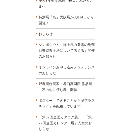
令和8年熊本地震で被災された皆さ
まへ
特別展「鳥」大阪展が3月14日から
開催！
おしらせ
シンポジウム「洋上風力発電の鳥類
影響調査手法について考える」開催
のお知らせ
オンラインお申し込みメンテナンス
のおしらせ
野鳥図鑑画家・谷口高司氏 作品展
「私の心に棲む鳥」開催
ポスター「できることから脱プラス
チック」を配布しています
「第67回全国カタログ展」・「第
77回全国カレンダー展」入賞のお
しらせ