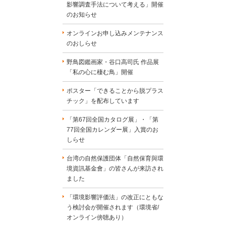
影響調査手法について考える」開催
のお知らせ
オンラインお申し込みメンテナンス
のおしらせ
野鳥図鑑画家・谷口高司氏 作品展
「私の心に棲む鳥」開催
ポスター「できることから脱プラス
チック」を配布しています
「第67回全国カタログ展」・「第
77回全国カレンダー展」入賞のお
しらせ
台湾の自然保護団体「自然保育與環
境資訊基金會」の皆さんが来訪され
ました
「環境影響評価法」の改正にともな
う検討会が開催されます（環境省/
オンライン傍聴あり）