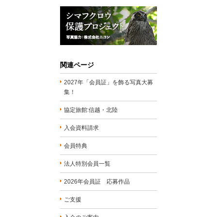
関連ページ
2027年「会員証」を飾る写真大募
集！
協定旅館:信越・北陸
入会資料請求
会員特典
法人特別会員一覧
2026年会員証 応募作品
ご支援