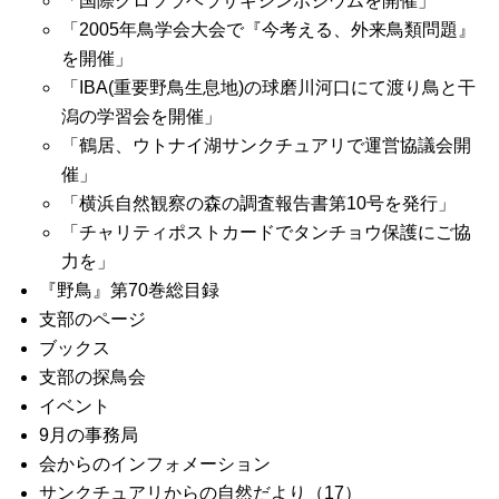
「国際クロツラヘラサギシンポジウムを開催」
「2005年鳥学会大会で『今考える、外来鳥類問題』
を開催」
「IBA(重要野鳥生息地)の球磨川河口にて渡り鳥と干
潟の学習会を開催」
「鶴居、ウトナイ湖サンクチュアリで運営協議会開
催」
「横浜自然観察の森の調査報告書第10号を発行」
「チャリティポストカードでタンチョウ保護にご協
力を」
『野鳥』第70巻総目録
支部のページ
ブックス
支部の探鳥会
イベント
9月の事務局
会からのインフォメーション
サンクチュアリからの自然だより（17）