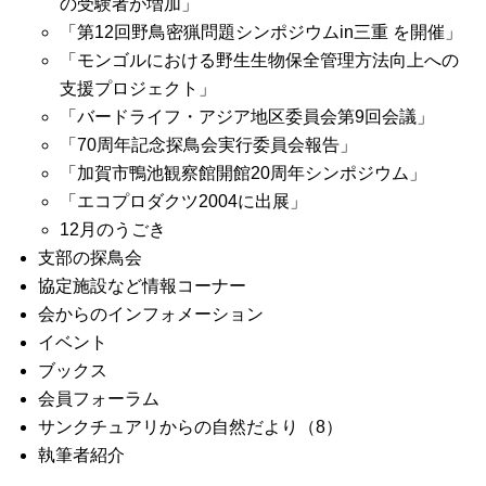
の受験者が増加」
「第12回野鳥密猟問題シンポジウムin三重 を開催」
「モンゴルにおける野生生物保全管理方法向上への
支援プロジェクト」
「バードライフ・アジア地区委員会第9回会議」
「70周年記念探鳥会実行委員会報告」
「加賀市鴨池観察館開館20周年シンポジウム」
「エコプロダクツ2004に出展」
12月のうごき
支部の探鳥会
協定施設など情報コーナー
会からのインフォメーション
イベント
ブックス
会員フォーラム
サンクチュアリからの自然だより（8）
執筆者紹介