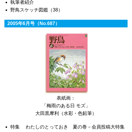
執筆者紹介
野鳥スケッチ図鑑（38）
2005年6月号（No.687）
表紙画：
「梅雨のある日 モズ」
大田黒摩利（水彩・色鉛筆）
特集 わたしのとっておき 夏の巻－会員投稿大特集