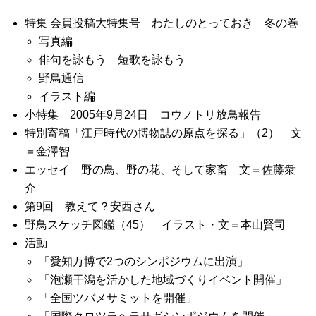
特集 会員投稿大特集号 わたしのとっておき 冬の巻
写真編
俳句を詠もう 短歌を詠もう
野鳥通信
イラスト編
小特集 2005年9月24日 コウノトリ放鳥報告
特別寄稿「江戸時代の博物誌の原点を探る」（2） 文
＝金澤智
エッセイ 野の鳥、野の花、そして家畜 文＝佐藤衆
介
第9回 教えて？安西さん
野鳥スケッチ図鑑（45） イラスト・文＝本山賢司
活動
「愛知万博で2つのシンポジウムに出演」
「泡瀬干潟を活かした地域づくりイベント開催」
「全国ツバメサミットを開催」