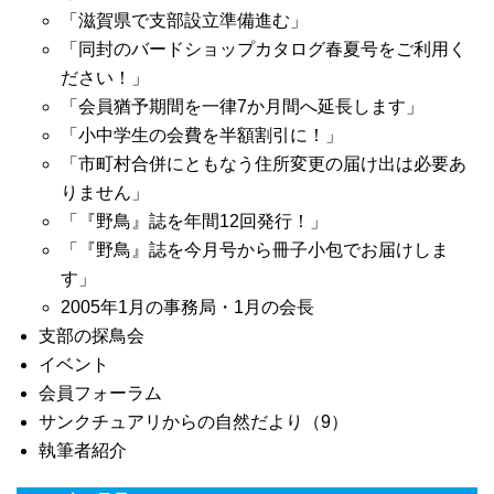
「滋賀県で支部設立準備進む」
「同封のバードショップカタログ春夏号をご利用く
ださい！」
「会員猶予期間を一律7か月間へ延長します」
「小中学生の会費を半額割引に！」
「市町村合併にともなう住所変更の届け出は必要あ
りません」
「『野鳥』誌を年間12回発行！」
「『野鳥』誌を今月号から冊子小包でお届けしま
す」
2005年1月の事務局・1月の会長
支部の探鳥会
イベント
会員フォーラム
サンクチュアリからの自然だより（9）
執筆者紹介