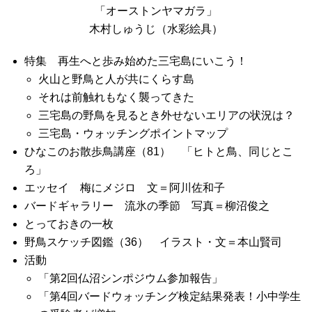
「オーストンヤマガラ」
木村しゅうじ（水彩絵具）
特集 再生へと歩み始めた三宅島にいこう！
火山と野鳥と人が共にくらす島
それは前触れもなく襲ってきた
三宅島の野鳥を見るとき外せないエリアの状況は？
三宅島・ウォッチングポイントマップ
ひなこのお散歩鳥講座（81） 「ヒトと鳥、同じとこ
ろ」
エッセイ 梅にメジロ 文＝阿川佐和子
バードギャラリー 流氷の季節 写真＝柳沼俊之
とっておきの一枚
野鳥スケッチ図鑑（36） イラスト・文＝本山賢司
活動
「第2回仏沼シンポジウム参加報告」
「第4回バードウォッチング検定結果発表！小中学生