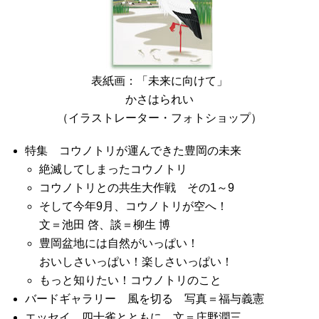
表紙画：「未来に向けて」
かさはられい
（イラストレーター・フォトショップ）
特集 コウノトリが運んできた豊岡の未来
絶滅してしまったコウノトリ
コウノトリとの共生大作戦 その1～9
そして今年9月、コウノトリが空へ！
文＝池田 啓、談＝柳生 博
豊岡盆地には自然がいっぱい！
おいしさいっぱい！楽しさいっぱい！
もっと知りたい！コウノトリのこと
バードギャラリー 風を切る 写真＝福与義憲
エッセイ 四十雀とともに 文＝庄野潤三