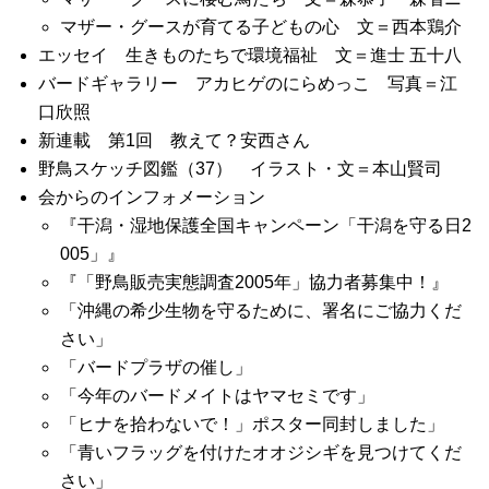
マザー・グースが育てる子どもの心 文＝西本鶏介
エッセイ 生きものたちで環境福祉 文＝進士 五十八
バードギャラリー アカヒゲのにらめっこ 写真＝江
口欣照
新連載 第1回 教えて？安西さん
野鳥スケッチ図鑑（37） イラスト・文＝本山賢司
会からのインフォメーション
『干潟・湿地保護全国キャンペーン「干潟を守る日2
005」』
『「野鳥販売実態調査2005年」協力者募集中！』
「沖縄の希少生物を守るために、署名にご協力くだ
さい」
「バードプラザの催し」
「今年のバードメイトはヤマセミです」
「ヒナを拾わないで！」ポスター同封しました」
「青いフラッグを付けたオオジシギを見つけてくだ
さい」