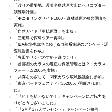
「渡りの重要地、渥美半島越戸大山にヘリコプター
訓練場計画」
「モニタリングサイト1000・森林草原の鳥類調査を
実施」
「自然ガイド『勇払原野』を出版」
「三宅島で探鳥ツアー再開」
「IBA基準生息地における自然系施設のアンケート調
査報告書を作成」
「豊田でサシバのすめる森づくり」
「首都圏のカラスの適正な保護管理とは？－カラス
フォーラム2005を実施」
「共存をめざして－関東カワウ広域協議会に参加」
「東京バードフェスティバル2005が開催されまし
た」
「『ヒナを拾わないで！』キャンペーンにご協力あ
りがとうございました」
「『5月号1万人プレゼント』キャンペーン報告」