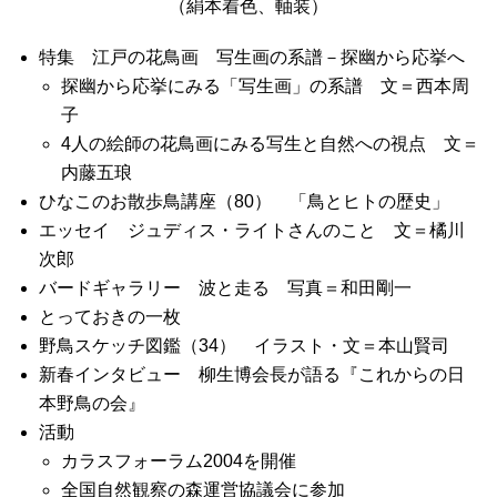
（絹本着色、軸装）
特集 江戸の花鳥画 写生画の系譜－探幽から応挙へ
探幽から応挙にみる「写生画」の系譜 文＝西本周
子
4人の絵師の花鳥画にみる写生と自然への視点 文＝
内藤五琅
ひなこのお散歩鳥講座（80） 「鳥とヒトの歴史」
エッセイ ジュディス・ライトさんのこと 文＝橘川
次郎
バードギャラリー 波と走る 写真＝和田剛一
とっておきの一枚
野鳥スケッチ図鑑（34） イラスト・文＝本山賢司
新春インタビュー 柳生博会長が語る『これからの日
本野鳥の会』
活動
カラスフォーラム2004を開催
全国自然観察の森運営協議会に参加