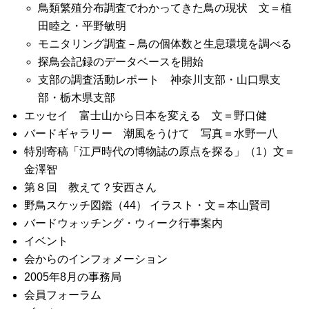
鳥類繁殖分布調査でわかってきた鳥の現状 文＝植
田睦之・平野敏明
モニタリング調査－鳥の個体数と生息環境を調べる
探鳥会記録のデータベースを開始
支部の調査活動レポート 神奈川支部・山口県支
部・栃木県支部
エッセイ 富士山から日本を変える 文＝野口健
バードギャラリー 潮風をうけて 写真＝水野一八
特別寄稿「江戸時代の博物誌の原点を探る」（1）文＝
金澤智
第８回 教えて？安西さん
野鳥スケッチ図鑑（44） イラスト・文＝本山賢司
バードウォッチング・ウィーク行事案内
イベント
会からのインフォメーション
2005年8月の事務局
会員フォーラム