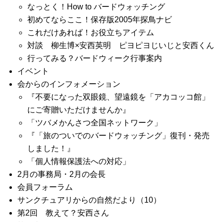
なっとく！How to バードウォッチング
初めてならここ！保存版2005年探鳥ナビ
これだけあれば！お役立ちアイテム
対談 柳生博×安西英明 ピヨピヨじいじと安西くん
行ってみる？バードウィーク行事案内
イベント
会からのインフォメーション
『不要になった双眼鏡、望遠鏡を「アカコッコ館」
にご寄贈いただけませんか』
「ツバメかんさつ全国ネットワーク」
『「旅のついでのバードウォッチング」復刊・発売
しました！』
「個人情報保護法への対応」
2月の事務局・2月の会長
会員フォーラム
サンクチュアリからの自然だより（10）
第2回 教えて？安西さん