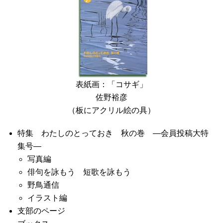
表紙画：「コサギ」
佐野裕彦
（板にアクリル絵の具）
特集 わたしのとっておき 秋の巻 ―会員投稿大特
集号―
写真編
俳句を詠もう 短歌を詠もう
野鳥通信
イラスト編
支部のページ