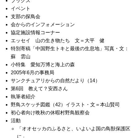
ブックス
イベント
支部の探鳥会
会からのインフォメーション
協定施設情報コーナー
エッセイ 山の生き物たち 文＝大平 健
特別寄稿「中国野生トキと最後の生息地」写真・文：
蘇 雲山
小特集 愛知万博と海上の森
2005年6月の事務局
サンクチュアリからの自然だより（14）
第6回 教えて？安西さん
執筆者紹介
野鳥スケッチ図鑑（42）イラスト・文＝本山賢司
初心者向け晩秋の休暇村野鳥観察会
活動
「オオセッカのふるさと、いよいよ国の鳥獣保護区
に」