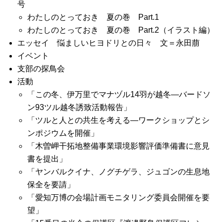
号
わたしのとっておき 夏の巻 Part.1
わたしのとっておき 夏の巻 Part.2（イラスト編）
エッセイ 悩ましいヒヨドリとの日々 文＝永田萠
イベント
支部の探鳥会
活動
「この冬、伊万里でマナヅル14羽が越冬―バードソ
ン93ツル越冬誘致活動報告」
「ツルと人との共生を考える―ワークショップとシ
ンポジウムを開催」
「木曽岬干拓地整備事業環境影響評価準備書に意見
書を提出」
「ヤンバルクイナ、ノグチゲラ、ジュゴンの生息地
保全を要請」
「愛知万博の会場計画モニタリング委員会開催を要
望」