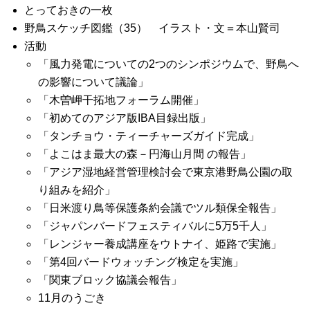
とっておきの一枚
野鳥スケッチ図鑑（35） イラスト・文＝本山賢司
活動
「風力発電についての2つのシンポジウムで、野鳥へ
の影響について議論」
「木曽岬干拓地フォーラム開催」
「初めてのアジア版IBA目録出版」
「タンチョウ・ティーチャーズガイド完成」
「よこはま最大の森－円海山月間 の報告」
「アジア湿地経営管理検討会で東京港野鳥公園の取
り組みを紹介」
「日米渡り鳥等保護条約会議でツル類保全報告」
「ジャパンバードフェスティバルに5万5千人」
「レンジャー養成講座をウトナイ、姫路で実施」
「第4回バードウォッチング検定を実施」
「関東ブロック協議会報告」
11月のうごき