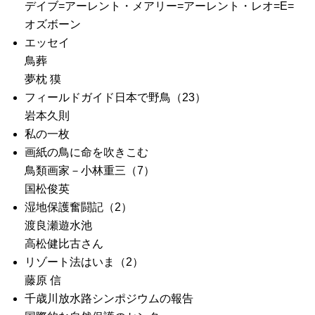
デイブ=アーレント・メアリー=アーレント・レオ=E=
オズボーン
エッセイ
鳥葬
夢枕 獏
フィールドガイド日本で野鳥（23）
岩本久則
私の一枚
画紙の鳥に命を吹きこむ
鳥類画家－小林重三（7）
国松俊英
湿地保護奮闘記（2）
渡良瀬遊水池
高松健比古さん
リゾート法はいま（2）
藤原 信
千歳川放水路シンポジウムの報告