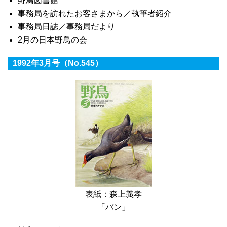
野鳥図書館
事務局を訪れたお客さまから／執筆者紹介
事務局日誌／事務局だより
2月の日本野鳥の会
1992年3月号（No.545）
表紙：森上義孝
「バン」