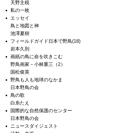
天野主税
私の一枚
エッセイ
鳥と地図と神
池澤夏樹
フィールドガイド日本で野鳥(18)
岩本久則
画紙の鳥に命を吹きこむ
野鳥画家－小林重三（2）
国松俊英
野鳥も人も地球のなかま
日本野鳥の会
鳥の歌
白糸たえ
国際的な自然保護のセンター
日本野鳥の会
ニュースダイジェスト