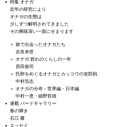
特集 オナガ
近年の研究により
オナガの生態は
少しずつ解明されてきました
その興味深い一面にせまります
旅で出会ったオナガたち
吉良幸世
オナガ 群れのくらしの一年
原田俊司
托卵をめぐるオナガとカッコウの攻防戦
中村浩志
オナガの分布－世界編・日本編
中村一恵・細野哲雄
連載 バードギャラリー
春の輝き
石江 馨
エッセイ