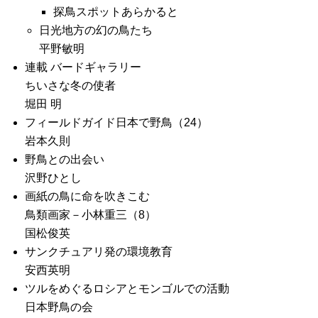
探鳥スポットあらかると
日光地方の幻の鳥たち
平野敏明
連載 バードギャラリー
ちいさな冬の使者
堀田 明
フィールドガイド日本で野鳥（24）
岩本久則
野鳥との出会い
沢野ひとし
画紙の鳥に命を吹きこむ
鳥類画家－小林重三（8）
国松俊英
サンクチュアリ発の環境教育
安西英明
ツルをめぐるロシアとモンゴルでの活動
日本野鳥の会