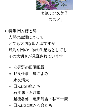
表紙：北久美子
「スズメ」
特集 田んぼと鳥
人間の生活にとって
とても大切な田んぼですが
野鳥や田の生物の生息地としても
その大切さが見直されています
安曇野の田園風景
野良仕事－鳥ごよみ
永友清太
田んぼの鳥たち
石江馨・石江進
越後谷修・亀田龍吉・私市一康
田んぼに生きる命たち