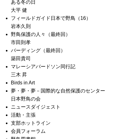
ある冬の日
大平 健
フィールドガイド日本で野鳥（16）
岩本久則
野鳥保護の人々（最終回）
市田則孝
バーディング（最終回）
築田貴司
マレーシアバードソン同行記
三木 昇
Birds in Art
夢・夢・夢－国際的な自然保護のセンター
日本野鳥の会
ニュースダイジェスト
活動・主張
支部ホットライン
会員フォーラム