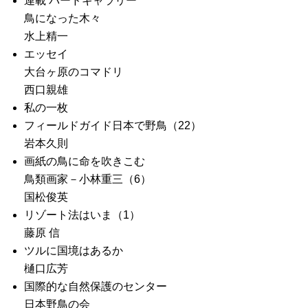
連載 バードギャラリー
鳥になった木々
水上精一
エッセイ
大台ヶ原のコマドリ
西口親雄
私の一枚
フィールドガイド日本で野鳥（22）
岩本久則
画紙の鳥に命を吹きこむ
鳥類画家－小林重三（6）
国松俊英
リゾート法はいま（1）
藤原 信
ツルに国境はあるか
樋口広芳
国際的な自然保護のセンター
日本野鳥の会