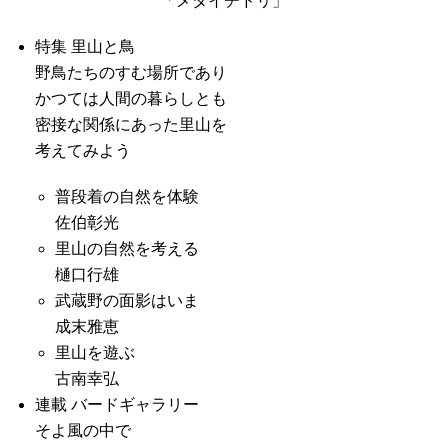
「メダイチドリ」
特集 里山と鳥
野鳥たちのすむ場所であり
かつては人間の暮らしとも
密接な関係にあった里山を
考えてみよう
普段着の自然を体験
佐伯彰光
里山の自然を考える
樋口行雄
武蔵野の面影はいま
成末雅恵
里山を遊ぶ
古南幸弘
連載 バードギャラリー
そよ風の中で