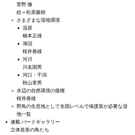
菅野 徹
絵＝松原巖樹
さまざまな湿地環境
湿原
橋本正雄
湖沼
桜井善雄
河川
川名国男
河口・干潟
秋山章男
水辺の自然環境の復権
桜井善雄
野鳥の生息地として全国レベルで保護策が必要な湿
地一覧
連載 バードギャラリー
立体造形の鳥たち