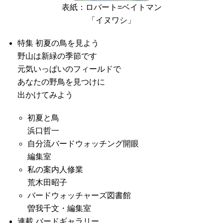
表紙：ロバート=ベイトマン
「イヌワシ」
特集 初夏の鳥を見よう
野山は新緑の季節です
元気いっぱいのフィールドで
あなたの野鳥を見つけに
出かけてみよう
初夏と鳥
浜口哲一
自分流バードウォッチング開眼
編集室
私の案内人修業
荒木田昭子
バードウォッチャーズ図書館
曽我千文・編集室
連載 バードギャラリー