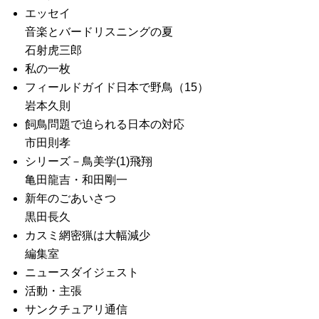
エッセイ
音楽とバードリスニングの夏
石射虎三郎
私の一枚
フィールドガイド日本で野鳥（15）
岩本久則
飼鳥問題で迫られる日本の対応
市田則孝
シリーズ－鳥美学(1)飛翔
亀田龍吉・和田剛一
新年のごあいさつ
黒田長久
カスミ網密猟は大幅減少
編集室
ニュースダイジェスト
活動・主張
サンクチュアリ通信