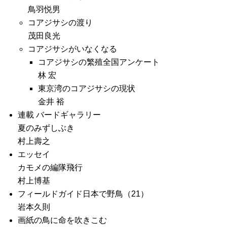
鳥羽悦男
コアジサシの渡り
茂田良光
コアジサシがいなくなる
コアジサシの繁殖全国アンケート
林 宏
東京湾のコアジサシの現状
金井 裕
連載 バードギャラリー
夏のみずしぶき
村上壽之
エッセイ
カモメの編隊飛行
村上博基
フィールドガイド日本で野鳥（21）
岩本久則
画紙の鳥に命を吹きこむ