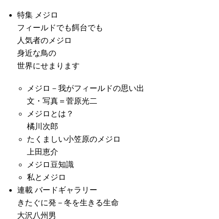
特集 メジロ
フィールドでも餌台でも
人気者のメジロ
身近な鳥の
世界にせまります
メジロ－我がフィールドの思い出
文・写真＝菅原光二
メジロとは？
橘川次郎
たくましい小笠原のメジロ
上田恵介
メジロ豆知識
私とメジロ
連載 バードギャラリー
きたぐに発－冬を生きる生命
大沢八州男