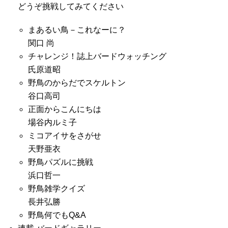
どうぞ挑戦してみてください
まあるい鳥－これなーに？
関口 尚
チャレンジ！誌上バードウォッチング
氏原道昭
野鳥のからだでスケルトン
谷口高司
正面からこんにちは
場谷内ルミ子
ミコアイサをさがせ
天野亜衣
野鳥パズルに挑戦
浜口哲一
野鳥雑学クイズ
長井弘勝
野鳥何でもQ&A