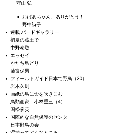
守山 弘
おばあちゃん、ありがとう！
野中詩子
連載 バードギャラリー
初夏の蔵王で
中野泰敬
エッセイ
かたち鳥どり
藤富保男
フィールドガイド日本で野鳥（20）
岩本久則
画紙の鳥に命を吹きこむ
鳥類画家－小林重三（4）
国松俊英
国際的な自然保護のセンター
日本野鳥の会
湿地ってどんなところ