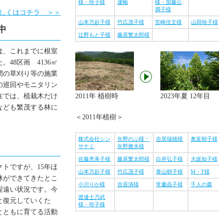
2012.12.05
【根室地区】11月15日現地巡回の
様・玲子様
運輸
様・加藤公
満子様
子を掲載しました
しくはコチラ ＞＞
2012.11.27
山本万起子様
【根室・知床】各協賛区画のペー
竹広茂子様
宮崎佳文様
山田暁子様
中
を更新しました
辻野もと子様
藤原繁太郎様
2012.11.06
「シマフクロウの森を育てよう！
トは、これまでに根室
ロジェクト」が優良認定を受けました
48区画 4136㎡
2012.11.01
【知床地区】10月25日現地巡回の
年間の草刈り等の施業
子を掲載しました
の巡回やモニタリン
2012.10.30
【根室地区】10月12日現地巡回の
在では、植栽木だけ
2011年 植樹時
2023年夏 12年目
子を掲載しました
なども繁茂する林に
2012.10.25
「シマフクロウの森を育てよう！
＜2011年植樹＞
ロジェクト」がカーボン・オフセット認
証を取得しました
株式会社シン
矢野のぶ様・
吉居瑞穂様
奥富朝子様
2012.10.02
【根室地区】環境プランニング学
サナミ
矢野雅夫様
による現地監査（2012年9月21日）
佐藤恵美子様
藤原繁太郎様
白井弘子様
大坂知子様
トですが、15年ほ
2012.10.02
【知床地区】「環境プランニング
山本万起子様
竹広茂子様
青山朝子様
M・T様
林ができてきたとこ
会による現地監査」と「エゾヤチネズミ
小川りか様
吉居清様
常慶晶子様
千人の森
程遠い状況です。今
の樹皮食いへの対策（エゾフクロウの巣
渡邊士乃武
と復元していくた
箱設置）」（2012年9月20日）
様・玲子様
とともに育てる活動
2012.10.02
【根室地区】9月7日 現地巡回の様