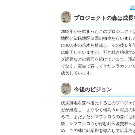
詳
プロジェクトの森は成長
2009年から始まったこのプロジェク
地区と知床地区３回の植樹を行いました。
に4800本の苗木を植栽し、その後５
は終了していますが、引き続き植樹地
グ調査などの管理を続けています。現
でなく、実生で育ってきたシラカンバ
成長しています。
今後のビジョン
伐採跡地を森へ復元するこのプロジェク
どが経過し、ようやく樹高５ｍ程度の
ろで、まだまだシマフクロウの森には
後、シマフクロウが好む針広混交林へ
め、この林に針葉樹を導入して広葉樹