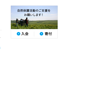
を
様
様
画
を