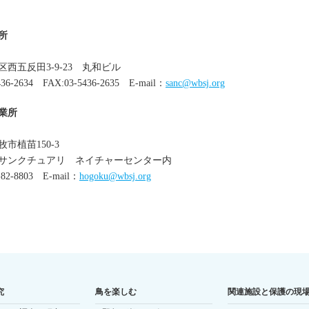
2012.06.27
【知床地区】6月20日～22日 現地
回の様子を掲載しました
2012.06.14
【根室地区】6月12日 現地巡回の
所
子を掲載しました
2012.06.08
2012年協賛区画の植樹が完了しま
西五反田3-9-23 丸和ビル
た
6-2634 FAX:03-5436-2635 E-mail：
sanc@wbsj.org
2012.05.29
【根室地区】5月28日 現地巡回の
子を掲載しました
業所
2012.05.22
【根室地区】5月17日 現地巡回の
子を掲載しました
植苗150-3
2012.05.16
「千人の森キャンペーン2012」実
サンクチュアリ ネイチャーセンター内
中です！
2-8803 E-mail：
hogoku@wbsj.org
2012.05.16
【知床地区】5月3日-4日 現地巡回
様子を掲載しました
2012.05.14
【根室地区】4月29日 現地巡回の
子を掲載しました
2012.04.11
【根室地区】4月10日 現地巡回の様
子を掲載しました
2012.04.09
千人の森キャンペーン2012
究
鳥を楽しむ
関連施設と保護の現
2012.04.09
オフセット・クレジット（J－