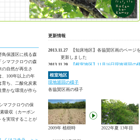
更新情報
2013.11.27
【知床地区】各協賛区画のページ
野鳥保護区に残る森
更新しました
「シマフクロウの森
2013.11.20
【根室地区】11月16日現地巡回の
来の自然が再生さ
子を掲載しました
根室地区
、100年以上の年
2013.10.23
【根室地区】10月19日現地巡回の
現地巡回の様子
は育ち、二酸化炭素
子を掲載しました
各協賛区画の様子
性豊かな環境が作ら
2013.10.23
【知床地区】9月25日 知床協賛区
の巡回に行ってきました
シマフクロウの保
2013.10.02
【根室地区】9月21日現地巡回の様
炭素吸収（カーボン
子を掲載しました
トを実現することが
2013.08.29
【根室地区】各協賛区画のページ
2009年 植樹時
2022年夏 13年目
更新しました
2013.08.27
【根室地区】8月12日現地巡回の様
しくはコチラ ＞＞