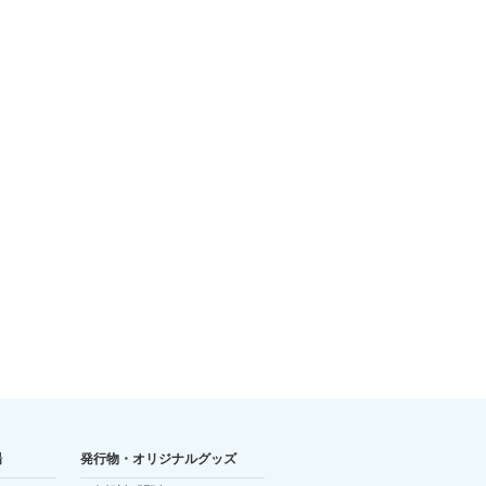
巡
様
し
様
様
施
の
様
場
発行物・オリジナルグッズ