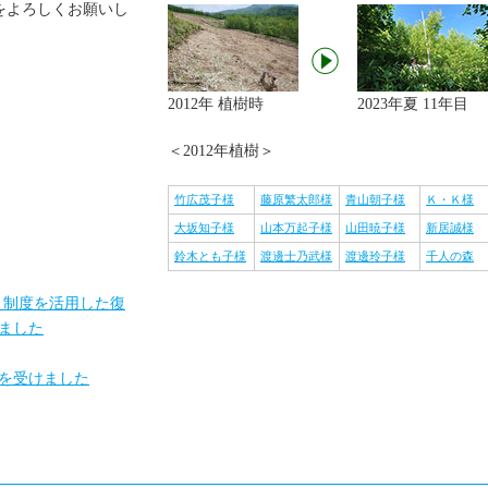
をよろしくお願いし
子を掲載しました
2012.09.05
【根室地区】8月31日 現地巡回の
子を掲載しました
2012.09.05
【知床地区】8月30日 現地巡回の
2012年 植樹時
2023年夏 11年目
子を掲載しました
2012.08.03
【根室地区】8月2日 現地巡回の様
＜2012年植樹＞
子を掲載しました
2012.08.03
【知床地区】7月30日 現地巡回の
竹広茂子様
藤原繁太郎様
青山朝子様
Ｋ・Ｋ様
子を掲載しました
大坂知子様
山本万起子様
山田暁子様
新居誠様
2012.07.27
寄付つきTシャツ「千人の森2012」
鈴木とも子様
渡邊士乃武様
渡邊玲子様
千人の森
完売しました
2012.07.26
【根室地区】7月25日 現地巡回の
）制度を活用した復
子を掲載しました
ました
2012.07.13
【根室・知床】各区画のページを
新しました
を受けました
2012.07.10
【根室地区】7月5日 現地巡回の様
子を掲載しました
2012.06.27
【根室地区】6月22日 現地巡回の
子を掲載しました