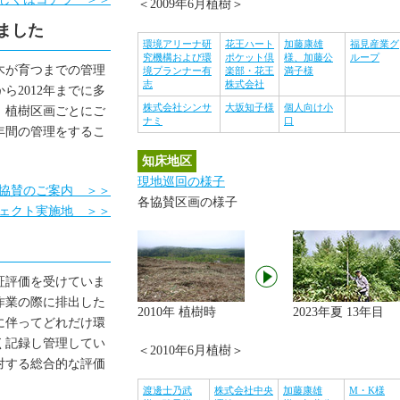
＜2009年6月植樹＞
子を掲載しました
ました
2013.07.17
【根室地区】7月1日現地巡回の様
環境アリーナ研
花王ハート
加藤康雄
福見産業グ
を掲載しました
究機構および環
ポケット倶
様、加藤公
ループ
木が育つまでの管理
2013.07.03
境プランナー有
【根室地区】6月3日現地巡回の様
楽部・花王
満子様
志
株式会社
ら2012年までに多
を掲載しました
株式会社シンサ
大坂知子様
個人向け小
、植樹区画ごとにご
2013.07.03
【根室地区】4月28日現地巡回の様
ナミ
口
年間の管理をするこ
子を掲載しました
2013.06.28
【知床地区】5月31日現地巡回の様
知床地区
子を掲載しました
現地巡回の様子
協賛のご案内 ＞＞
2013.06.28
【知床地区】4月21日現地巡回の様
各協賛区画の様子
ェクト実施地 ＞＞
子を掲載しました
2013.04.04
【根室地区】3月29日現地巡回の様
子を掲載しました
2013.04.04
【根室地区】1月31日現地巡回の様
証評価を受けていま
子を掲載しました
作業の際に排出した
2010年 植樹時
2023年夏 13年目
2013.04.04
【根室地区】12月25日現地巡回の
に伴ってどれだけ環
子を掲載しました
く記録し管理してい
＜2010年6月植樹＞
2012.12.26
【根室地区】12月3日現地巡回の様
対する総合的な評価
子を掲載しました
渡邊士乃武
株式会社中央
加藤康雄
M・K様