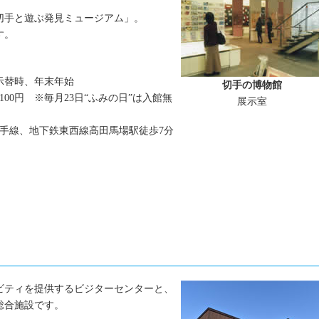
切手と遊ぶ発見ミュージアム」。
す。
示替時、年末年始
切手の博物館
100円 ※毎月23日“ふみの日”は入館無
展示室
山手線、地下鉄東西線高田馬場駅徒歩7分
ビティを提供するビジターセンターと、
総合施設です。