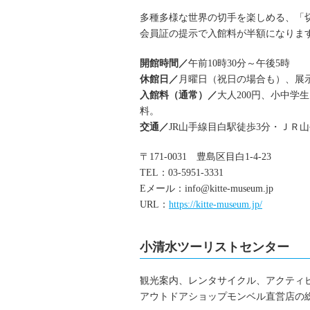
多種多様な世界の切手を楽しめる、「
会員証の提示で入館料が半額になりま
開館時間／
午前10時30分～午後5時
休館日／
月曜日（祝日の場合も）、展
入館料（通常）／
大人200円、小中学生
料。
交通／
JR山手線目白駅徒歩3分・ＪＲ
〒171-0031 豊島区目白1-4-23
TEL：03-5951-3331
Eメール：
info@kitte-museum.jp
URL：
https://kitte-museum.jp/
小清水ツーリストセンター
観光案内、レンタサイクル、アクティ
アウトドアショップモンベル直営店の