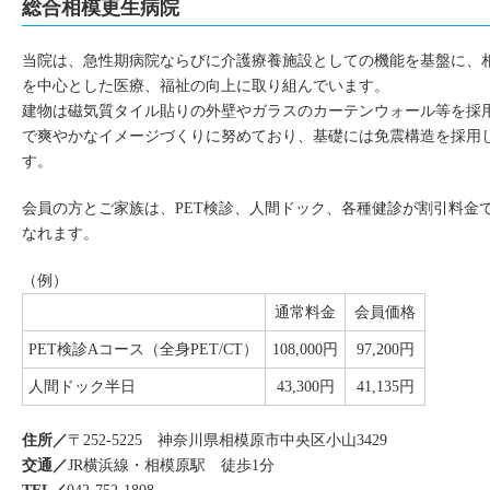
総合相模更生病院
当院は、急性期病院ならびに介護療養施設としての機能を基盤に、
を中心とした医療、福祉の向上に取り組んでいます。
建物は磁気質タイル貼りの外壁やガラスのカーテンウォール等を採
で爽やかなイメージづくりに努めており、基礎には免震構造を採用
す。
会員の方とご家族は、PET検診、人間ドック、各種健診が割引料金
なれます。
（例）
通常料金
会員価格
PET検診Aコース（全身PET/CT）
108,000円
97,200円
人間ドック半日
43,300円
41,135円
住所／
〒252-5225 神奈川県相模原市中央区小山3429
交通／
JR横浜線・相模原駅 徒歩1分