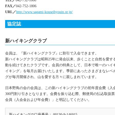
TEL／
042-752-1808
FAX／
042-752-1806
URL／
http://www.sagami-kouseibyouin.or.jp/
協定誌
新ハイキングクラブ
会員は、『新ハイキングクラブ』に割引で入会できます。
新ハイキングクラブは昭和25年に発会以来、歩くことと自然を愛す
動を続けてきたクラブです。会員の特典として、日本で唯一のハイ
イキング」を毎月お届けいたします。季節にあったさまざまなレベ
グが毎月開催され、山を愛する方々に親しまれています。
日本野鳥の会の会員は、この新ハイキングクラブの初年度会費（入会金
300円割り引きとなります。会費を振り込む際、郵便局の払込取扱
会員（入会金および年会費）」と明記してください。
新ハイキングの口座番号： 00130-9-146915