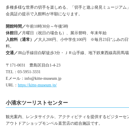
多種多様な世界の切手を楽しめる、「切手と遊ぶ発見ミュージアム
会員証の提示で入館料が半額になります。
開館時間／
午前10時30分～午後5時
休館日／
月曜日（祝日の場合も）、展示替時、年末年始
入館料（通常）／
大人200円、小中学生100円 ※毎月23日“ふみの
料。
交通／
JR山手線目白駅徒歩3分・ＪＲ山手線、地下鉄東西線高田馬場
〒171-0031 豊島区目白1-4-23
TEL：03-5951-3331
Eメール：
info@kitte-museum.jp
URL：
https://kitte-museum.jp/
小清水ツーリストセンター
観光案内、レンタサイクル、アクティビティを提供するビジターセ
アウトドアショップモンベル直営店の総合施設です。