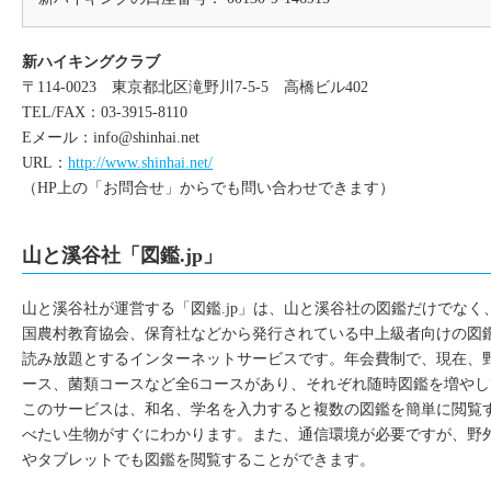
新ハイキングクラブ
〒114-0023 東京都北区滝野川7-5-5 高橋ビル402
TEL/FAX：03-3915-8110
Eメール：
info@shinhai.net
URL：
http://www.shinhai.net/
（HP上の「お問合せ」からでも問い合わせできます）
山と溪谷社「図鑑.jp」
山と溪谷社が運営する「図鑑.jp」は、山と溪谷社の図鑑だけでなく
国農村教育協会、保育社などから発行されている中上級者向けの図
読み放題とするインターネットサービスです。年会費制で、現在、
ース、菌類コースなど全6コースがあり、それぞれ随時図鑑を増やし
このサービスは、和名、学名を入力すると複数の図鑑を簡単に閲覧
べたい生物がすぐにわかります。また、通信環境が必要ですが、野
やタブレットでも図鑑を閲覧することができます。