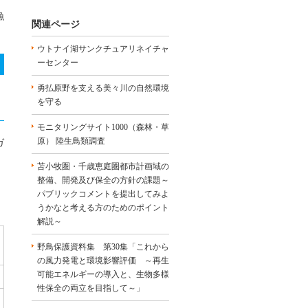
漁
関連ページ
ウトナイ湖サンクチュアリネイチャ
ーセンター
勇払原野を支える美々川の自然環境
を守る
モニタリングサイト1000（森林・草
原） 陸生鳥類調査
ガ
苫小牧圏・千歳恵庭圏都市計画域の
整備、開発及び保全の方針の課題～
パブリックコメントを提出してみよ
うかなと考える方のためのポイント
解説～
野鳥保護資料集 第30集「これから
の風力発電と環境影響評価 ～再生
可能エネルギーの導入と、生物多様
性保全の両立を目指して～」