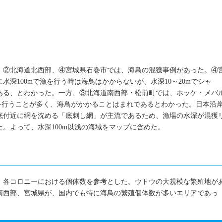
、②北海道北西部、④宮城県石巻市では、海鳥の混獲事例があった。④
深100mで漁を行う時は海鳥はかからないが、水深10～20mでシャ
ある、とわかった。一方、③北海道南西部・松前町では、ホッケ・メバ
で漁を行うことが多く、海鳥がかかることはまれであるとわかった。日本沿
底付近に網を沈める「底刺し網」が主流であるため、漁場の水深が混獲
。よって、水深100m以浅の海域をマップに含めた。
の、各コロニーにおける個体数を参考とした。ウトウの大規模な繁殖地が
南西部、宮城県が、国内でも特に海鳥の繁殖個体数が多いエリアであっ