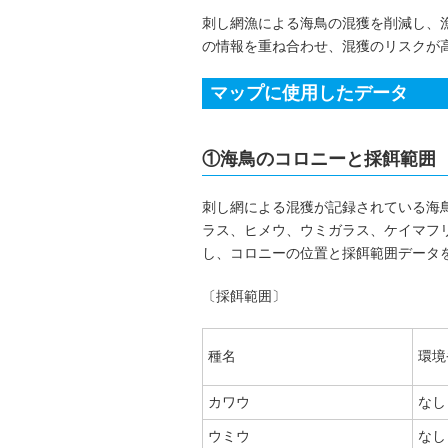
刺し網漁による海鳥の混獲を削減し、
の情報を重ね合わせ、混獲のリスクが
マップに使用したデータ
①海鳥のコロニーと採餌範囲
刺し網による混獲が記録されている海
ラス、ヒメウ、ウミガラス、ケイマフ
し、コロニーの位置と採餌範囲データ
〔採餌範囲〕
種名
環境
カワウ
なし
ウミウ
なし