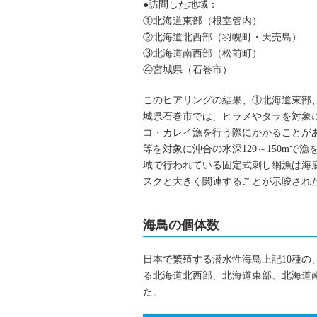
●訪問した地域：
①北海道東部（根室管内）
②北海道北西部（羽幌町・天売島）
③北海道南西部（松前町）
④宮城県（石巻市）
このヒアリングの結果、①北海道東部
城県石巻市では、ヒラメやタラを対象に水
コ・カレイ漁を行う際にかかることが
等を対象に沖合の水深120～150m
域で行われている固定式刺し網漁は海
スクと大きく関連することが示唆された
海鳥の個体数
日本で繁殖する潜水性海鳥上記10種
る北海道北西部、北海道東部、北海道
た。