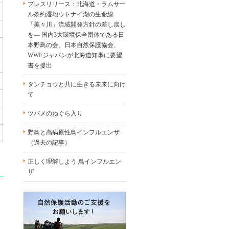
プレスリリース：北海道・ラムサー
ル条約湿地ウトナイ湖の生命線
「美々川」流域開発方針の差し戻し
を― 国内3大環境保全団体である日
本野鳥の会、日本自然保護協会、
WWFジャパンが北海道知事に要望
書を提出
タンチョウと共に生きる未来に向け
て
ツバメのねぐら入り
野鳥と高病原性鳥インフルエンザ
（過去の記事）
正しく理解しよう 鳥インフルエン
ザ