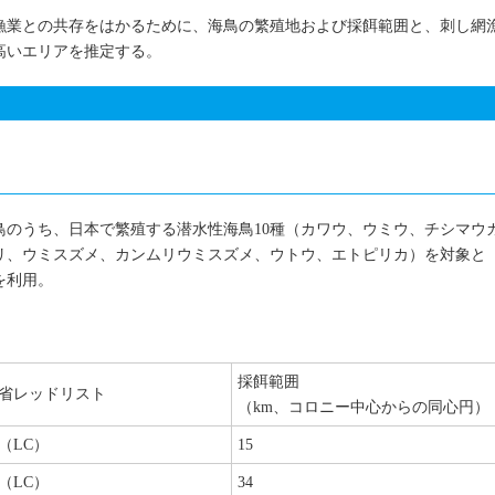
漁業との共存をはかるために、海鳥の繁殖地および採餌範囲と、刺し網
高いエリアを推定する。
鳥のうち、日本で繁殖する潜水性海鳥10種（カワウ、ウミウ、チシマウ
リ、ウミスズメ、カンムリウミスズメ、ウトウ、エトピリカ）を対象と
を利用。
採餌範囲
省レッドリスト
（km、コロニー中心からの同心円）
（LC）
15
（LC）
34