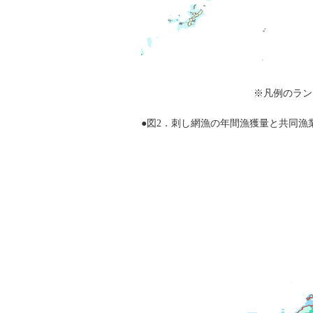
※凡例のラン
●図2．刺し網漁の年間漁獲量と共同漁