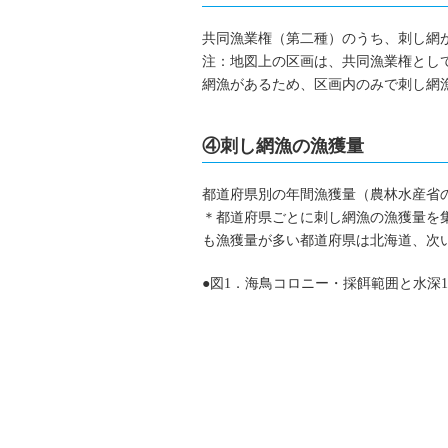
共同漁業権（第二種）のうち、刺し網
注：地図上の区画は、共同漁業権とし
網漁があるため、区画内のみで刺し網
④刺し網漁の漁獲量
都道府県別の年間漁獲量（農林水産省
＊都道府県ごとに刺し網漁の漁獲量を
も漁獲量が多い都道府県は北海道、次
●図1．海鳥コロニー・採餌範囲と水深1