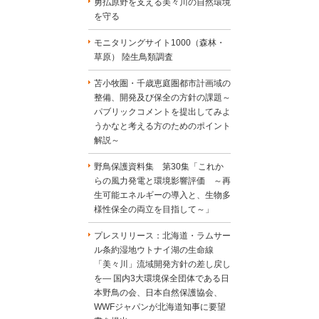
勇払原野を支える美々川の自然環境
を守る
モニタリングサイト1000（森林・
草原） 陸生鳥類調査
苫小牧圏・千歳恵庭圏都市計画域の
整備、開発及び保全の方針の課題～
パブリックコメントを提出してみよ
うかなと考える方のためのポイント
解説～
野鳥保護資料集 第30集「これか
らの風力発電と環境影響評価 ～再
生可能エネルギーの導入と、生物多
様性保全の両立を目指して～」
プレスリリース：北海道・ラムサー
ル条約湿地ウトナイ湖の生命線
「美々川」流域開発方針の差し戻し
を― 国内3大環境保全団体である日
本野鳥の会、日本自然保護協会、
WWFジャパンが北海道知事に要望