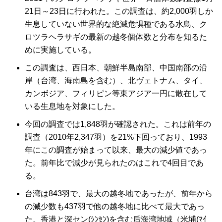
21日～23日に行われた。この調査は、約2,000羽しか
生息していない世界的な絶滅危惧種である水鳥、ク
ロツラヘラサギの最新の越冬個体数と分布を知るた
めに実施している。
この調査は、西日本、朝鮮半島南部、中国南部の沿
岸（台湾、海南島を含む）、北ヴェトナム、タイ、
カンボジア、フィリピン等東アジア一円に散在して
いる生息地を対象にした。
今回の調査では1,848羽が確認された。これは前年の
調査（2010年2,347羽）を21%下回っており、1993
年にこの調査が始まって以来、最大の減少値であっ
た。前年比で減少が見られたのはこれで4回目であ
る。
台湾は843羽で、最大の越冬地であったが、前年から
の減少数も437羽で他の越冬地に比べて最大であっ
た。香港と深セン(ｼﾝｾﾝ)を含む后海湾地域（米埔(ﾏｲ