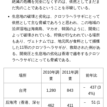
絶滅の危機を完全になくすのは、依然としてまだま
だ先のことであるということを示唆している。
生息地の破壊と劣化は、クロツラヘラサギにとって
依然として主な脅威であろうと思われ、この地域の
沿岸湿地は海南島、マカオ、韓国のように、開発に
よって破壊されている。狩猟が行なわれている場所
もあり、ヴェトナムでは、地元民が食料として捕獲
した11羽のクロツラヘラサギが、救助された例があ
る。開発圧と生息地の劣化は香港で越冬するクロツ
ラヘラサギにとっても脅威である。
2010年調
2011年調
場所
前年比
査
査
－ 437 (3
台湾
1,280
843
4%)
后海湾（香港、深セ
－ 51 (1
462
411