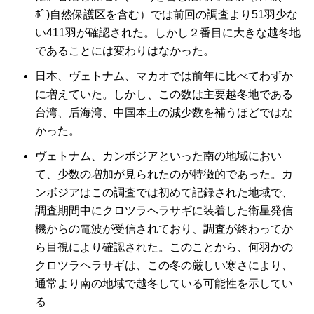
ﾎﾟ)自然保護区を含む）では前回の調査より51羽少な
い411羽が確認された。しかし２番目に大きな越冬地
であることには変わりはなかった。
日本、ヴェトナム、マカオでは前年に比べてわずか
に増えていた。しかし、この数は主要越冬地である
台湾、后海湾、中国本土の減少数を補うほどではな
かった。
ヴェトナム、カンボジアといった南の地域におい
て、少数の増加が見られたのが特徴的であった。カ
ンボジアはこの調査では初めて記録された地域で、
調査期間中にクロツラヘラサギに装着した衛星発信
機からの電波が受信されており、調査が終わってか
ら目視により確認された。このことから、何羽かの
クロツラヘラサギは、この冬の厳しい寒さにより、
通常より南の地域で越冬している可能性を示してい
る