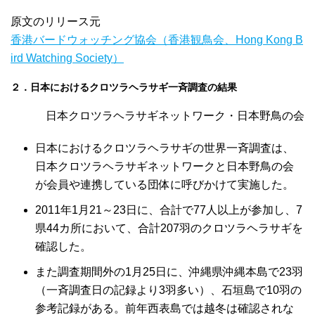
原文のリリース元
香港バードウォッチング協会（香港観鳥会、Hong Kong B
ird Watching Society）
２．日本におけるクロツラヘラサギ一斉調査の結果
日本クロツラヘラサギネットワーク・日本野鳥の会
日本におけるクロツラヘラサギの世界一斉調査は、
日本クロツラヘラサギネットワークと日本野鳥の会
が会員や連携している団体に呼びかけて実施した。
2011年1月21～23日に、合計で77人以上が参加し、7
県44カ所において、合計207羽のクロツラヘラサギを
確認した。
また調査期間外の1月25日に、沖縄県沖縄本島で23羽
（一斉調査日の記録より3羽多い）、石垣島で10羽の
参考記録がある。前年西表島では越冬は確認されな