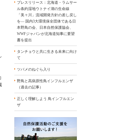
プレスリリース：北海道・ラムサー
ル条約湿地ウトナイ湖の生命線
「美々川」流域開発方針の差し戻し
を― 国内3大環境保全団体である日
本野鳥の会、日本自然保護協会、
WWFジャパンが北海道知事に要望
書を提出
タンチョウと共に生きる未来に向け
ン
て
ツバメのねぐら入り
約
野鳥と高病原性鳥インフルエンザ
減
（過去の記事）
正しく理解しよう 鳥インフルエン
ザ
）