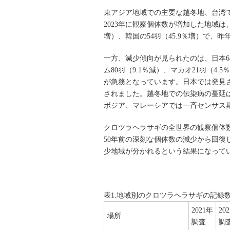
東アジア地域での主要な越冬地、台湾で
2023年に観察個体数が増加した地域は、台
増）、韓国の54羽（45.9％増）で、
一方、減少傾向が見られたのは、日本640
ム80羽（9.1％減）、マカオ21羽（
が急務となっています。日本では発見さ
されました。越冬地での伝染病の蔓延
ボジア、マレーシアでは一斉センサス
クロツラヘラサギの全世界の観察個体数は、20
50年前の深刻な個体数の減少から回復
少地域が分かれるという結果になって
表1.地域別のクロツラヘラサギの記録
2021年
20
場所
調査
調