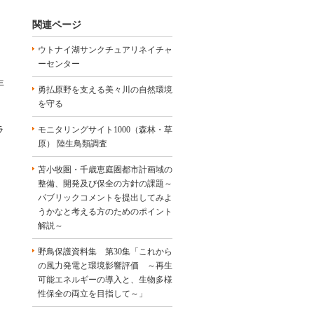
関連ページ
ウトナイ湖サンクチュアリネイチャ
ーセンター
、
年
勇払原野を支える美々川の自然環境
を守る
ラ
モニタリングサイト1000（森林・草
原） 陸生鳥類調査
苫小牧圏・千歳恵庭圏都市計画域の
整備、開発及び保全の方針の課題～
パブリックコメントを提出してみよ
うかなと考える方のためのポイント
解説～
野鳥保護資料集 第30集「これから
の風力発電と環境影響評価 ～再生
可能エネルギーの導入と、生物多様
性保全の両立を目指して～」