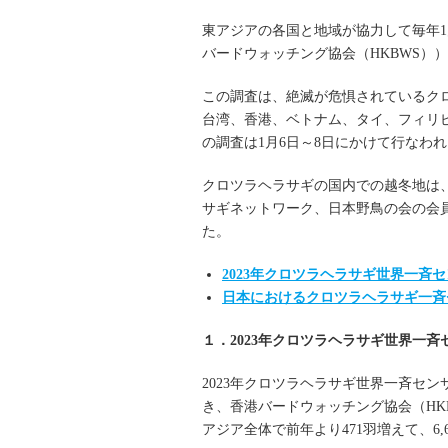
東アジアの各国と地域が協力して毎年
バードウォッチング協会（HKBWS）
この調査は、絶滅が危惧されているク
台湾、香港、ベトナム、タイ、フィリピ
の調査は1月6日～8日にかけて行なわ
クロツラヘラサギの国内での越冬地は、
サギネットワーク、日本野鳥の会の会員
た。
2023年クロツラヘラサギ世界一斉
日本におけるクロツラヘラサギ一斉
１．2023年クロツラヘラサギ世界一
2023年クロツラヘラサギ世界一斉セン
き、香港バードウォッチング協会（HK
アジア全体で前年より471羽増えて、6,