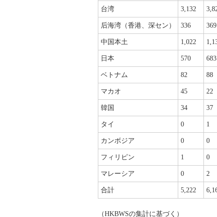
台湾
3,132
3,8
后海湾（香港、深セン）
336
369
中国本土
1,022
1,1
日本
570
683
ベトナム
82
88
マカオ
45
22
韓国
34
37
タイ
0
1
カンボジア
0
0
フィリピン
1
0
マレーシア
0
2
合計
5,222
6,1
（HKBWSの集計に基づく）