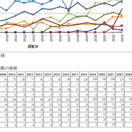
推移
録数の推移