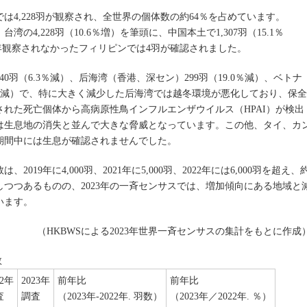
は4,228羽が観察され、全世界の個体数の約64％を占めています。
湾の4,228羽（10.6％増）を筆頭に、中国本土で1,307羽（15.1％
昨年観察されなかったフィリピンでは4羽が確認されました。
羽（6.3％減）、后海湾（香港、深セン）299羽（19.0％減）、ベトナ
4.5％減）で、特に大きく減少した后海湾では越冬環境が悪化しており、保全
れた死亡個体から高病原性鳥インフルエンザウイルス（HPAI）が検出
は生息地の消失と並んで大きな脅威となっています。この他、タイ、カ
期間中には生息が確認されませんでした。
19年に4,000羽、2021年に5,000羽、2022年には6,000羽を超え、
しつつあるものの、2023年の一斉センサスでは、増加傾向にある地域と
います。
（HKBWSによる2023年世界一斉センサスの集計をもとに作成
数
22年
2023年
前年比
前年比
査
調査
（2023年-2022年. 羽数）
（2023年／2022年. ％）