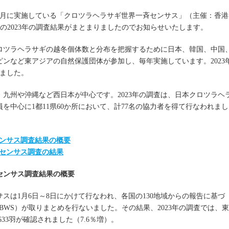
1月に実施している「クロツラヘラサギ世界一斉センサス」（主催：香港
）の2023年の調査結果がまとまりましたのでお知らせいたします。
ロツラヘラサギの越冬個体数と分布を把握するために日本、韓国、中国
ンなど東アジアの自然保護団体が参加し、毎年実施しています。2023
れました。
九州や沖縄など西日本が中心です。2023年の調査は、日本クロツラヘ
を中心に1都11県60か所において、計77名の協力者を得て行なわれまし
センサス調査結果の概要
センサス調査の結果
斉センサス調査結果の概要
サスは1月6日～8日にかけて行なわれ、各国の130地域からの報告に基づ
BWS）が取りまとめを行ないました。その結果、2023年の調査では、東
633羽が確認されました（7.6％増）。