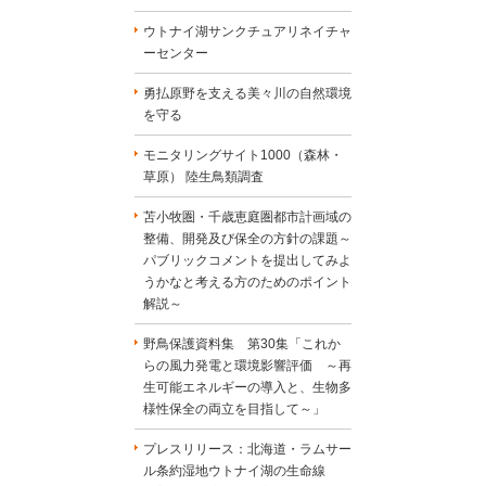
ウトナイ湖サンクチュアリネイチャ
ーセンター
勇払原野を支える美々川の自然環境
を守る
モニタリングサイト1000（森林・
草原） 陸生鳥類調査
苫小牧圏・千歳恵庭圏都市計画域の
整備、開発及び保全の方針の課題～
パブリックコメントを提出してみよ
うかなと考える方のためのポイント
解説～
野鳥保護資料集 第30集「これか
らの風力発電と環境影響評価 ～再
生可能エネルギーの導入と、生物多
様性保全の両立を目指して～」
プレスリリース：北海道・ラムサー
ル条約湿地ウトナイ湖の生命線