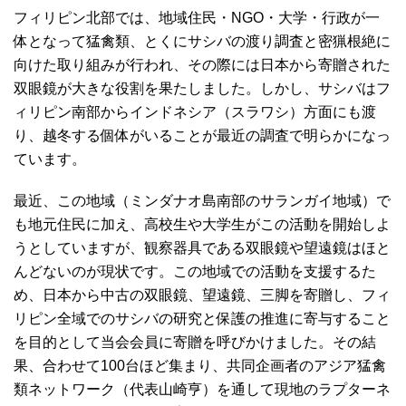
フィリピン北部では、地域住民・NGO・大学・行政が一
体となって猛禽類、とくにサシバの渡り調査と密猟根絶に
向けた取り組みが行われ、その際には日本から寄贈された
双眼鏡が大きな役割を果たしました。しかし、サシバはフ
ィリピン南部からインドネシア（スラワシ）方面にも渡
り、越冬する個体がいることが最近の調査で明らかになっ
ています。
最近、この地域（ミンダナオ島南部のサランガイ地域）で
も地元住民に加え、高校生や大学生がこの活動を開始しよ
うとしていますが、観察器具である双眼鏡や望遠鏡はほと
んどないのが現状です。この地域での活動を支援するた
め、日本から中古の双眼鏡、望遠鏡、三脚を寄贈し、フィ
リピン全域でのサシバの研究と保護の推進に寄与すること
を目的として当会会員に寄贈を呼びかけました。その結
果、合わせて100台ほど集まり、共同企画者のアジア猛禽
類ネットワーク（代表山崎亨）を通して現地のラプターネ