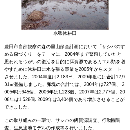
水張休耕田
豊田市自然観察の森の里山保全計画において「サシバのす
める森づくり」をテーマに、2004年まで繁殖していたと
思われるつがいの復活を目的に餌資源であるカエル類を増
やすために休耕田に水を張る事業を2005年からスタート
させました。2004年度は2,183㎡、2009年度には合計12,9
31㎡整備しました。卵塊の合計では、2004年は727個、 2
005年は645個、2006年は1,223個、2007年は2,777個、20
08年は1,528個､2009年は3,404個であり増加させることが
できました。
この取り組みの一環で、サシバの餌資源調査、行動圏調
査、生息適地モデルの作成等を行いました。