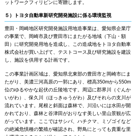
ットワークフィリピンに寄贈します。
５）トヨタ自動車新研究開発施設に係る環境監視
豊田・岡崎地区研究開発施設用地造事業は、愛知県企業庁
の事業で、岡崎市及び豊田市にまたがる地域（下山・額
田）に研究開発用地を造成し、この造成地をトヨタ自動車
株式会社が買い上げて、テストコース及び研究施設を建設
し、施設を供用する計画です。
この事業計画区域は、愛知県北東部の豊田市と岡崎市にま
たがり、美濃三河高原の一郭にあり、標高350mから550m
位のゆるやかな起伏の丘陵地です。周辺に郡界川（ぐんか
いがわ）、保久川（ほっきゅうがわ）及びそれらの支川が
流れています。尾根と斜面は森林で、川沿いには水田が開
かれており、森林と谷津田がおりなす美しい里山景観が広
がっています。ここではサシバ、ハチクマ、ミゾゴイなど
の絶滅危惧種の繁殖が確認され、野鳥にとっても貴重な里