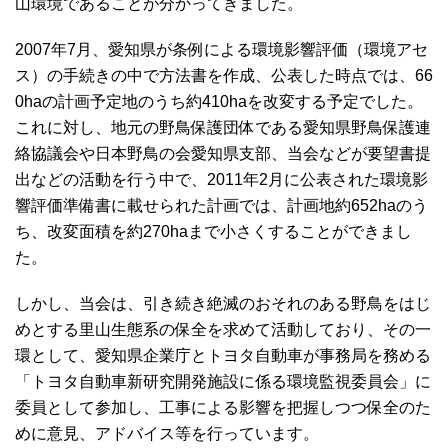
山環境であることが分かってきました。
2007年7月、愛知県が条例による環境影響評価（環境アセ
ス）の手続きの中で方法書を作成、公表した時点では、66
0haの計画予定地のうち約410haを改変する予定でした。
これに対し、地元の野鳥保護団体である愛知県野鳥保護連
絡協議会や日本野鳥の会愛知県支部、当会などが要望書提
出などの活動を行う中で、2011年2月に公表された環境影
響評価準備書に載せられた計画では、計画地約652haのう
ち、改変面積を約270haまで小さくすることができまし
た。
しかし、当会は、引き続き絶滅のおそれのある野鳥をはじ
めとする里山生態系の保全を求めて活動しており、その一
環として、愛知県企業庁とトヨタ自動車が事務局を務める
「トヨタ自動車新研究開発施設に係る環境監視委員会」に
委員として参加し、工事による影響を把握しつつ保全のた
めに意見、アドバイス等を行っています。