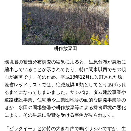
耕作放棄田
環境省の繁殖分布調査の結果によると、生息分布が急激に
縮小していることが示されており、特に関東以西でその傾
向が顕著です。そのため、平成18年12月に改訂された環
境省レッドリストでは、絶滅危惧 II 類としてとりあげられ
るまでになってしまいました。サシバは、ダム建設事業や
道路建設事業、住宅地や工業団地等の面的な開発事業等の
ほか、水田の圃場整備や耕作放棄等による採食環境の悪化
により、その生息に影響を受ける事例が見られます。
「ピックイー」と独特の大きな声で鳴くサシバですが、生