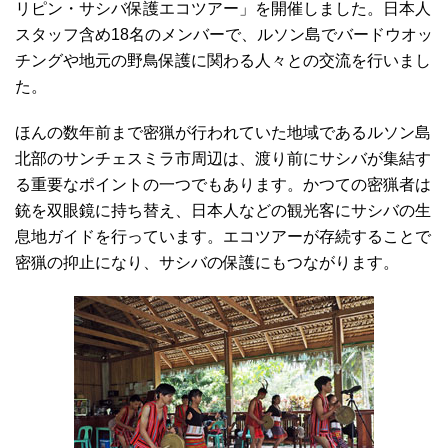
リピン・サシバ保護エコツアー」を開催しました。日本人
スタッフ含め18名のメンバーで、ルソン島でバードウオッ
チングや地元の野鳥保護に関わる人々との交流を行いまし
た。
ほんの数年前まで密猟が行われていた地域であるルソン島
北部のサンチェスミラ市周辺は、渡り前にサシバが集結す
る重要なポイントの一つでもあります。かつての密猟者は
銃を双眼鏡に持ち替え、日本人などの観光客にサシバの生
息地ガイドを行っています。エコツアーが存続することで
密猟の抑止になり、サシバの保護にもつながります。