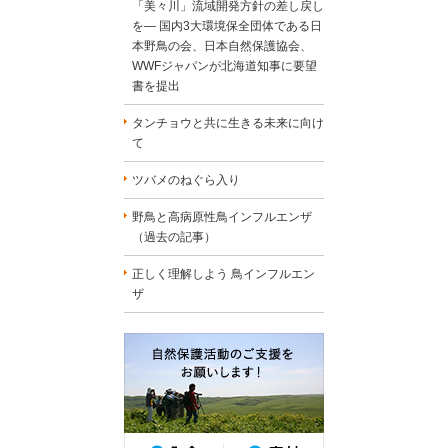
「美々川」流域開発方針の差し戻し
を― 国内3大環境保全団体である日
本野鳥の会、日本自然保護協会、
WWFジャパンが北海道知事に要望
書を提出
タンチョウと共に生きる未来に向け
て
ツバメのねぐら入り
野鳥と高病原性鳥インフルエンザ
（過去の記事）
正しく理解しよう 鳥インフルエン
ザ