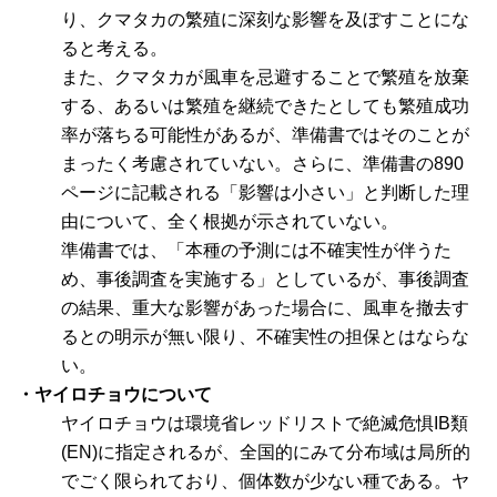
り、クマタカの繁殖に深刻な影響を及ぼすことにな
ると考える。
また、クマタカが風車を忌避することで繁殖を放棄
する、あるいは繁殖を継続できたとしても繁殖成功
率が落ちる可能性があるが、準備書ではそのことが
まったく考慮されていない。さらに、準備書の890
ページに記載される「影響は小さい」と判断した理
由について、全く根拠が示されていない。
準備書では、「本種の予測には不確実性が伴うた
め、事後調査を実施する」としているが、事後調査
の結果、重大な影響があった場合に、風車を撤去す
るとの明示が無い限り、不確実性の担保とはならな
い。
・ヤイロチョウについて
ヤイロチョウは環境省レッドリストで絶滅危惧IB類
(EN)に指定されるが、全国的にみて分布域は局所的
でごく限られており、個体数が少ない種である。ヤ