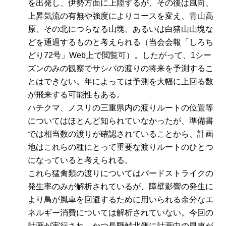
を出発し、伊勢方面に上陸するが、その後は風向、
上昇気流の有無や強度によりコースを変え、青山高
原、その北につらなる山塊、あるいは白猪山山塊な
どを通過するものと考えられる（当会会報「しろち
どり72号」Web上で閲覧可）。したがって、1シー
ズンのみの観察でサシバの渡りの将来を予測するこ
とはできない。年によっては予測を大幅に上回る数
が飛来する可能性もある。
ハチクマ、ノスリの三重県内の渡りルートの位置等
についてはほとんど知られていなかったが、準備書
では相当数の渡りが確認されていることから、計画
地はこれらの種にとって重要な渡りルートのひとつ
になっていると考えられる。
これら猛禽類の渡りについてはバードストライクの
発生率のみが解析されているが、障壁影響の発生に
より鳥が風車を回避するために用いられる余分なエ
ネルギー消費については解析されていない。今回の
計画が実行され、かつ長野峠北側に計画中の風車が