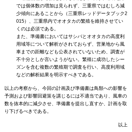
では個体数の増加は見られず、三重県ではむしろ減
少傾向にあることから（三重県レッドデータブック2
015）、三重県内でオオタカの繁殖を維持させてい
くのは必須である。
また、準備書においてはサシバとオオタカの高度利
用域等について解析がされておらず、営巣地から風
車までの距離なども公表されていないため、調査が
不十分としか言いようがない。繁殖に成功したシー
ズンを含む複数の繁殖期で調査を行い、高度利用域
などの解析結果を明示すべきである。
以上の考察から、今回の計画及び準備書は鳥類への影響を
予測および影響回避策を講じるには不適当であり、風車の
数を抜本的に減少させ、準備書を提出し直すか、計画を取
り下げるべきである。
以上