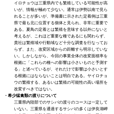
イロチョウは三重県内でも繁殖している可能性が高
いが、情報が極めて少ない。通常は伊勢以南で見ら
れることが多いが、準備書に示された定着例は三重
県で最も北に位置する個体と見られ、非常に重要で
ある。夏鳥の定着とは繁殖を意味する以外にないと
考えるが、これほど重要な種であるにも関わらず、
貴社は繁殖域や行動域など十分な調査を行なってお
らず、また、改変区域からの距離すら明示していな
い。しかしながら、今回の事業全体の改変面積率を
根拠に「これらの種への影響は小さいものと予測す
る」と述べているが、それだけで影響は小さいとす
る根拠にはならないことは明白である。ヤイロチョ
ウの繁殖する、あるいは繁殖の可能性の高い場所を
改変すべきではない。
・希少猛禽類の渡りについて
三重県内陸部でのサシバの渡りのコースは一定して
いない。三重県を通過するサシバの多くは伊良湖岬