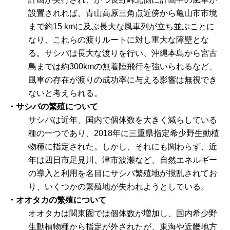
設置されれば、青山高原三角点近傍から亀山市市境
まで約15 kmに及ぶ長大な風車列が立ち並ぶことに
なり、これらの渡りルートに対し重大な障壁とな
る。サシバは長大な渡りを行い、沖縄本島から宮古
島までは約300kmの無着陸飛行を強いられるなど、
風車の存在が渡りの成功率に与える影響は無視でき
ないと考えられる。
・サシバの繁殖について
サシバは近年、国内で個体数を大きく減らしている
種の一つであり、2018年に三重県指定希少野生動植
物種に指定された。しかし、それにも関わらず、近
年は四日市足見川、津市波瀬など、自然エネルギー
の導入と利用を名目にサシバ繁殖地が撹乱されてお
り、いくつかの繁殖地が失われようとしている。
・オオタカの繁殖について
オオタカは関東圏では個体数が増加し、国内希少野
生動植物種から指定が外されたが、東海や近畿地方