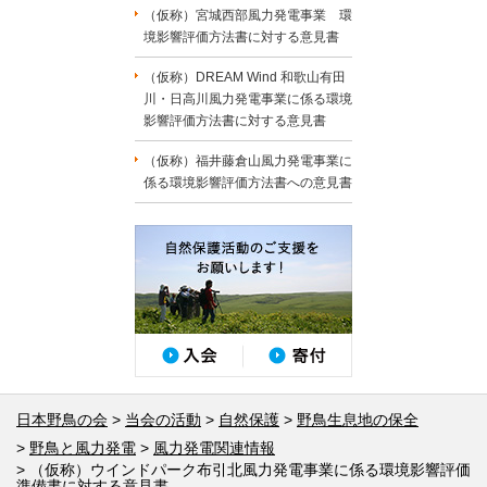
（仮称）宮城西部風力発電事業 環
境影響評価方法書に対する意見書
（仮称）DREAM Wind 和歌山有田
川・日高川風力発電事業に係る環境
影響評価方法書に対する意見書
（仮称）福井藤倉山風力発電事業に
係る環境影響評価方法書への意見書
日本野鳥の会
当会の活動
自然保護
野鳥生息地の保全
野鳥と風力発電
風力発電関連情報
（仮称）ウインドパーク布引北風力発電事業に係る環境影響評価
準備書に対する意見書