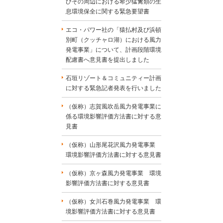
びその周辺における希少猛禽類の生
息環境保全に関する緊急要望書
エコ・パワー社の「猿払村及び浜頓
別町（クッチャロ湖）における風力
発電事業」について、計画段階環境
配慮書へ意見書を提出しました
石垣リゾート＆コミュニティー計画
に対する緊急記者発表を行いました
（仮称）志賀風吹岳風力発電事業に
係る環境影響評価方法書に対する意
見書
（仮称）山形尾花沢風力発電事業
環境影響評価方法書に対する意見書
（仮称）京ヶ森風力発電事業 環境
影響評価方法書に対する意見書
（仮称）女川石巻風力発電事業 環
境影響評価方法書に対する意見書