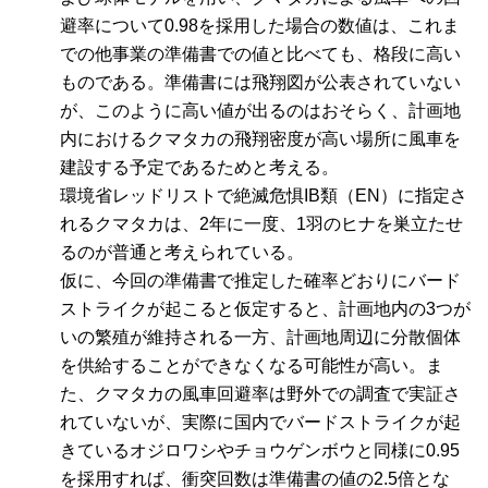
避率について0.98を採用した場合の数値は、これま
での他事業の準備書での値と比べても、格段に高い
ものである。準備書には飛翔図が公表されていない
が、このように高い値が出るのはおそらく、計画地
内におけるクマタカの飛翔密度が高い場所に風車を
建設する予定であるためと考える。
環境省レッドリストで絶滅危惧IB類（EN）に指定さ
れるクマタカは、2年に一度、1羽のヒナを巣立たせ
るのが普通と考えられている。
仮に、今回の準備書で推定した確率どおりにバード
ストライクが起こると仮定すると、計画地内の3つが
いの繁殖が維持される一方、計画地周辺に分散個体
を供給することができなくなる可能性が高い。ま
た、クマタカの風車回避率は野外での調査で実証さ
れていないが、実際に国内でバードストライクが起
きているオジロワシやチョウゲンボウと同様に0.95
を採用すれば、衝突回数は準備書の値の2.5倍とな