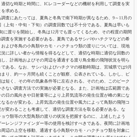
、適切な時期と時間に、ICレコーダーなどの機材を利用して調査を実
とを求める。
鳥調査にあたっては、夏鳥と冬鳥で南下時期が異なるため、9～11月の
回（上旬・中旬・下旬）の調査回数では不十分である。夏鳥は早いも
下旬に渡りを開始し、冬鳥は12月でも渡ってくるため、その程度の期間
の調査を実施する必要がある。夏鳥であるサシバやハチクマなどの希
、および冬鳥の小鳥類やカモ・ハクチョウ類の渡りについては、現地
状況に詳しい者から情報を得るなどして、適切な時期に適切な回数の
施し、計画地およびその周辺を通過する渡り鳥全般の飛翔状況を明ら
きである。なお、サシバおよびハチクマの移動時期は、宮城県では9月
始まり、約一ヶ月間も続くことが観察、公表されている。しかし、ピ
期は短く、その年の気象条件等に左右される。そのため、このピーク
外さない調査方法での実施が必要となる。また、計画地は広範囲であ
その日の風向きや日射量等により上昇気流等の発生位置が峰の東にな
になるかが変わる。上昇気流の発生位置や風力によって鳥類の飛翔コ
度が変わることも考慮して、適切な調査方法を取る必要がある。な
チョウ類等の大型鳥類の渡りの状況を把握するのに、上述したよう
ザーレンジファインダー等の使用を検討すべきである。夜間に計画地
の周辺の上空を移動、通過する小鳥類やカモ・ハクチョウ類を対象に