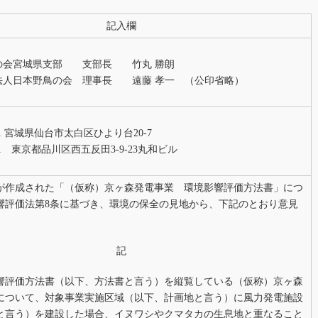
記入欄
の会宮城県支部 支部長 竹丸 勝朗
法人日本野鳥の会 理事長 遠藤 孝一 （公印省略）
811 宮城県仙台市太白区ひより台20-7
031 東京都品川区西五反田3-9-23丸和ビル
が作成された「（仮称）京ヶ森発電事業 環境影響評価方法書」につ
響評価法第8条に基づき、環境の保全の見地から、下記のとおり意見
。
記
響評価方法書（以下、方法書と言う）を縦覧している（仮称）京ヶ森
について、対象事業実施区域（以下、計画地と言う）に風力発電施設
と言う）を建設した場合、イヌワシやクマタカの生息地と重なること