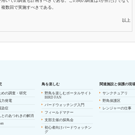
を用いての調査も計画すべきである。この間の調査は1か所だけでなく
、複数回で実施すべきである。
以上
究
鳥を楽しむ
関連施設と保護の現
ための調査・研究
野鳥を楽しむポータルサイト
サンクチュアリ
BIRD FAN
風力発電
野鳥保護区
バードウォッチング入門
感染症
レンジャーの仕事
フィールドマナー
人とのあつれきの解消
支部主催の探鳥会
pan
初心者向けバードウォッチン
グ