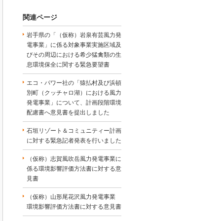
関連ページ
岩手県の「（仮称）岩泉有芸風力発
電事業」に係る対象事業実施区域及
びその周辺における希少猛禽類の生
息環境保全に関する緊急要望書
エコ・パワー社の「猿払村及び浜頓
別町（クッチャロ湖）における風力
発電事業」について、計画段階環境
配慮書へ意見書を提出しました
石垣リゾート＆コミュニティー計画
に対する緊急記者発表を行いました
（仮称）志賀風吹岳風力発電事業に
係る環境影響評価方法書に対する意
見書
（仮称）山形尾花沢風力発電事業
環境影響評価方法書に対する意見書