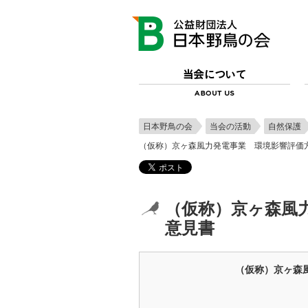
日本野鳥の会
当会の活動
自然保護
（仮称）京ヶ森風力発電事業 環境影響評価
（仮称）京ヶ森風
意見書
（仮称）京ヶ森