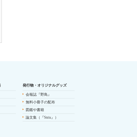
場
発行物・オリジナルグッズ
会報誌『野鳥』
無料小冊子の配布
図鑑や書籍
論文集（『Strix』）