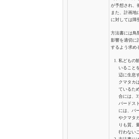
が予想され、
また、計画地
に対しては障
方法書には鳥
影響を適切に
するよう求め
私どもの
いること
辺に生息
クマタカ
ているた
合には、
バードス
には、バ
やクマタ
りも質、
行わない