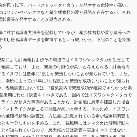
衝突死（以下、バードストライクと言う）が発生する危険性が高い。
にはサシバやハチクマなど希少猛禽類の渡り経路が存在するが、それ
壁影響等が発生することが懸念される。
類に対する調査方法等を記載しているが、希少猛禽類や渡り鳥等への
評価し得る調査データを取得するという観点から、下記のことを実施
る。
観察により計画地およびその周辺ではイヌワシやクマタカが生息して
を確認しており、また、繁殖の可能性が高いと考えられる。計画地周
するイヌワシは数年に1度しか繁殖しないことが知られている。また、
は、場所によっては3年に1回程度しか繁殖が成功しないことが知られ
め、現地調査においては、2営巣期内で繁殖成功が確認できなかった場
3営巣期にわたり調査をすべきである。国内ではイヌワシやクマタカで
トライクが起きた事例があることから、計画地に風車を建設した場合
ードストライクが起こる可能性が高いと考える。そのため、イヌワシ
カの飛翔行動等の調査は、方法書に記載されている希少猛禽類調査よ
量とも十分なものを求める。また、強風時にはクマタカは飛翔行動を
ことが知られているので、悪天候の日は調査を実施すべきではない。