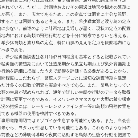
は鳥類調査における任意観察、希少猛禽類、渡り鳥の調査地点（定
載されている。ただし、計画地およびその周辺は地形や樹木の繁茂に
しが悪く、また、広大であるため、この定点では調査に十分な視野、
保することは困難であると考える。また、希少猛禽類と渡り鳥の定点
内に少ない。前述のように計画地は見通しが悪く、現状の定点の配置
画地内における鳥類の飛翔行動などを十分に観察できないと考える。
、希少猛禽類と渡り鳥の定点、特に山肌の見える定点を観察地内にも
すべきである。
は、希少猛禽類調査は各月1回3日間程度を基本とすると記載されてい
少猛禽類の繁殖期においては造巣期から巣立ち期および巣外育雛期ま
や行動を詳細に把握したうえで影響を評価する必要があることから、
3日間程度にこだわらず、繁殖ステージごとに適切な調査時期を選定
るだけ多くの日数で調査を実施すべきである。また、留鳥となってい
禽類の生息が認められれば、通年で詳しい生態や行動のデータを取得
査計画に変更すべきである。イヌワシやクマタカなど大型の希少猛禽
状況の把握には、レーザーレンジファインダー等の鳥類の飛翔位置を
測できる機器の使用を検討すべきである。
工事用道路周辺ではミゾゴイが生息する可能性がある。また、当会会
結果から、ヨタカが生息している可能性もある。これらのような日の
の前後などの薄明薄暮時や夜間に活動する鳥類の生態や行動を把握で