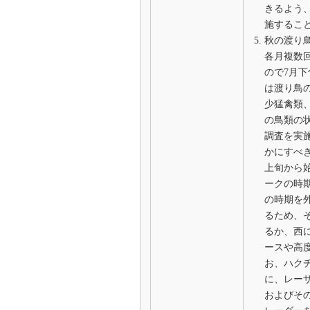
きるよう
施するこ
秋の渡り
各月複数
ので7月
は渡り鳥
少猛禽類
の鳥類の
調査を実
かにすべ
上旬から
ークの時
の時期を
るため、
るか、西
ースや高
お、ハク
に、レー
およびそ