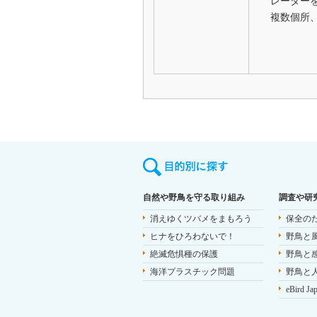
レーダー
複数個所
自然や野鳥を守る取り組み
調査や研
消えゆくツバメをまもろう
保全の
ヒナをひろわないで！
野鳥と
絶滅危惧種の保護
野鳥と
海洋プラスチック問題
野鳥と
eBird Ja