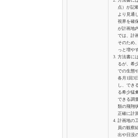
方法書に
点）が記
より見通
視界を確
が計画地
では、計
そのため
っと増や
方法書に
るが、希
での生態
各月1回
し、でき
る希少猛
できる調
類の飛翔
正確に計
計画地の
員の観察
出や日没