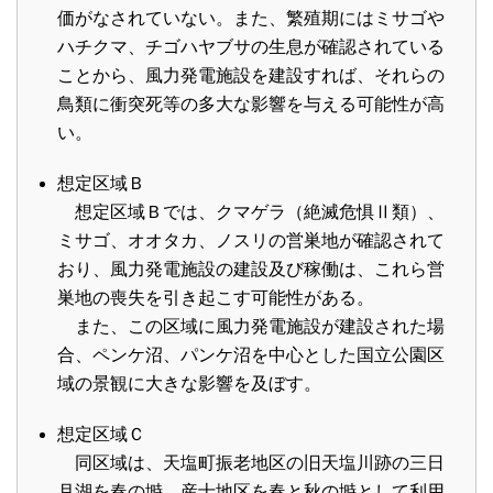
価がなされていない。また、繁殖期にはミサゴや
ハチクマ、チゴハヤブサの生息が確認されている
ことから、風力発電施設を建設すれば、それらの
鳥類に衝突死等の多大な影響を与える可能性が高
い。
想定区域Ｂ
想定区域Ｂでは、クマゲラ（絶滅危惧Ⅱ類）、
ミサゴ、オオタカ、ノスリの営巣地が確認されて
おり、風力発電施設の建設及び稼働は、これら営
巣地の喪失を引き起こす可能性がある。
また、この区域に風力発電施設が建設された場
合、ペンケ沼、パンケ沼を中心とした国立公園区
域の景観に大きな影響を及ぼす。
想定区域Ｃ
同区域は、天塩町振老地区の旧天塩川跡の三日
月湖を春の塒、産士地区を春と秋の塒として利用