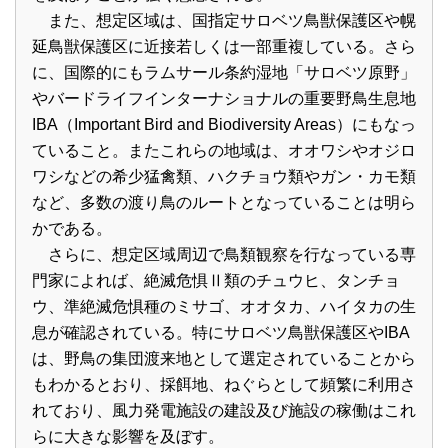
また、想定区域は、国指定サロベツ鳥獣保護区や幌
延鳥獣保護区に近接若しくは一部重複している。さら
に、国際的にもラムサール条約湿地「サロベツ原野」
やバードライフインターナショナルの重要野鳥生息地
IBA（Important Bird and Biodiversity Areas）にもなっ
ていること。またこれらの地域は、オオワシやオジロ
ワシなどの希少猛禽類、ハクチョウ類やガン・カモ類
など、多数の渡り鳥のルートとなっていることは明ら
かである。
さらに、想定区域周辺で鳥類観察を行なっている専
門家によれば、絶滅危惧Ⅱ類のチュウヒ、タンチョ
ウ、準絶滅危惧種のミサゴ、オオタカ、ハイタカの生
息が確認されている。特にサロベツ鳥獣保護区やIBA
は、野鳥の集団渡来地として選定されていることから
もわかるとおり、採餌地、ねぐらとして頻繁に利用さ
れており、風力発電施設の建設及び施設の稼働はこれ
らに大きな影響を及ぼす。