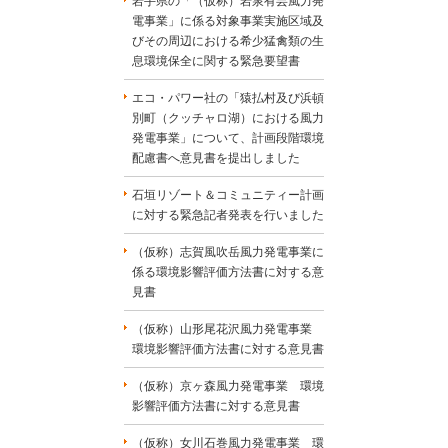
岩手県の「（仮称）岩泉有芸風力発
電事業」に係る対象事業実施区域及
びその周辺における希少猛禽類の生
息環境保全に関する緊急要望書
エコ・パワー社の「猿払村及び浜頓
別町（クッチャロ湖）における風力
発電事業」について、計画段階環境
配慮書へ意見書を提出しました
石垣リゾート＆コミュニティー計画
に対する緊急記者発表を行いました
（仮称）志賀風吹岳風力発電事業に
係る環境影響評価方法書に対する意
見書
（仮称）山形尾花沢風力発電事業
環境影響評価方法書に対する意見書
（仮称）京ヶ森風力発電事業 環境
影響評価方法書に対する意見書
（仮称）女川石巻風力発電事業 環