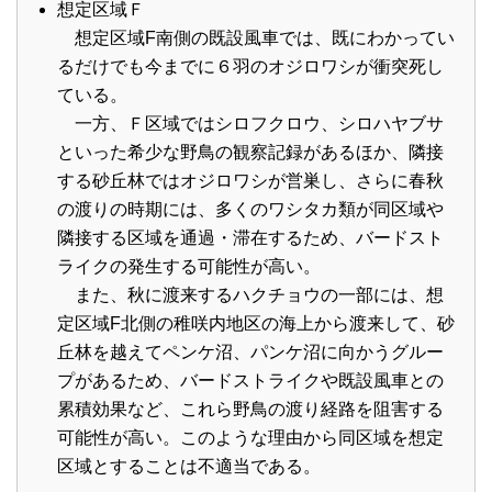
想定区域Ｆ
想定区域F南側の既設風車では、既にわかってい
るだけでも今までに６羽のオジロワシが衝突死し
ている。
一方、Ｆ区域ではシロフクロウ、シロハヤブサ
といった希少な野鳥の観察記録があるほか、隣接
する砂丘林ではオジロワシが営巣し、さらに春秋
の渡りの時期には、多くのワシタカ類が同区域や
隣接する区域を通過・滞在するため、バードスト
ライクの発生する可能性が高い。
また、秋に渡来するハクチョウの一部には、想
定区域F北側の稚咲内地区の海上から渡来して、砂
丘林を越えてペンケ沼、パンケ沼に向かうグルー
プがあるため、バードストライクや既設風車との
累積効果など、これら野鳥の渡り経路を阻害する
可能性が高い。このような理由から同区域を想定
区域とすることは不適当である。