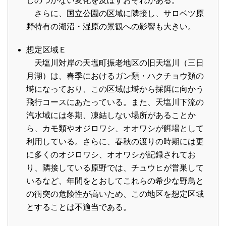
しのつかない変化を及ぼすおそれがある。
さらに、国立公園の区域に隣接し、サロベツ原
野特有の湖沼・湿原の景観への影響も大きい。
想定区域Ｅ
天塩川対岸の天塩町振老地区の旧天塩川（三日
月湖）は、春季におけるガン類・ハクチョウ類の
塒になっており、この区域は塒から採餌に向かう
飛行コースにあたっている。また、天塩川下流の
汽水域には冬期、凍結しない場所があることか
ら、カモ類やオジロワシ、オオワシが餌場として
利用している。さらに、春秋の渡りの時期には更
に多くのオジロワシ、オオワシが記録されてお
り、隣接している原野では、チュウヒが営巣して
いるなど、年間をとおしてこれらの希少な野鳥と
の衝突の危険性が高いため、この地区を想定区域
とすることは不適当である。