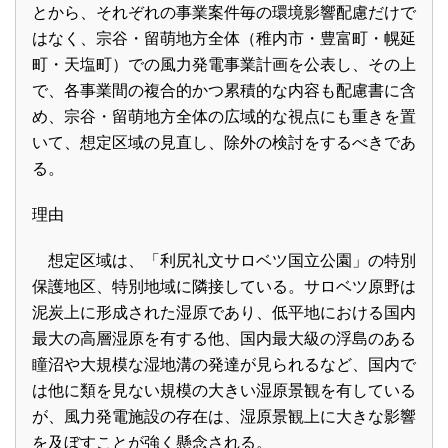
とから、それぞれの事業案件毎の環境影響配慮だけで
はなく、宗谷・留萌地方全体（稚内市・豊富町・幌延
町・天塩町）での風力発電事業計画を公表し、その上
で、各事業間の複合的かつ累積的な内容も配慮書に含
め、宗谷・留萌地方全体の広域的な視点にも重きを置
いて、想定区域の見直し、除外の検討をするべきであ
る。
理由
想定区域は、「利尻礼文サロベツ国立公園」の特別
保護地区、特別地域に隣接している。サロベツ原野は
泥炭上に形成された湿原であり、低平地における国内
最大の高層湿原を有する他、国内最大級の浮島のある
瞳沼や大規模な湿地溝の発達が見られるなど、国内で
は他に類を見ない規模の大きい湿原景観を有している
が、風力発電施設の存在は、湿原景観上に大きな影響
を及ぼすことが強く懸念される。