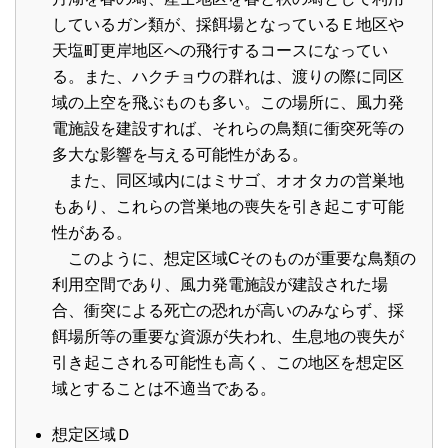
しているガン類が、採餌場となっているＥ地区や
天塩町更岸地区への飛行するコースになってい
る。また、ハクチョウの群れは、渡りの際に同区
域の上空を飛ぶものも多い。この場所に、風力発
電施設を建設すれば、それらの鳥類に衝突死等の
多大な影響を与える可能性がある。
また、同区域内にはミサゴ、オオタカの営巣地
もあり、これらの営巣地の喪失を引き起こす可能
性がある。
このように、想定区域Cそのものが重要な鳥類の
利用空間であり、風力発電施設が建設された場
合、衝突による死亡の恐れが高いのみならず、採
餌場所等の重要な資源が失われ、生息地の喪失が
引き起こされる可能性も高く、この地区を想定区
域とすることは不適当である。
想定区域Ｄ