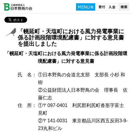
「幌延町・天塩町における風力発電事業に
係る計画段階環境配慮書」に対する意見書
を提出しました
「幌延町・天塩町における風力発電事業に係る計画段階環
境配慮書」に対する意見書
氏 名：
①日本野鳥の会道北支部 支部長 小杉 和
樹
②公益財団法人日本野鳥の会 理事長 佐
藤仁志
住 所：
①〒097-0401 利尻郡利尻町沓形字富士
見町
②〒141-0031 東京都品川区西五反田3-9-
23丸和ビル