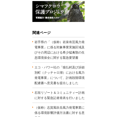
関連ページ
岩手県の「（仮称）岩泉有芸風力発
電事業」に係る対象事業実施区域及
びその周辺における希少猛禽類の生
息環境保全に関する緊急要望書
エコ・パワー社の「猿払村及び浜頓
別町（クッチャロ湖）における風力
発電事業」について、計画段階環境
配慮書へ意見書を提出しました
石垣リゾート＆コミュニティー計画
に対する緊急記者発表を行いました
（仮称）志賀風吹岳風力発電事業に
係る環境影響評価方法書に対する意