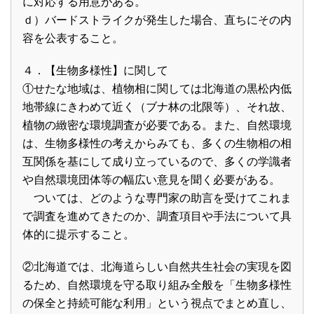
に対応する用意がある。
ｄ）バードストライクが発生した場合、直ちにその内
容を公表すること。
４．【生物多様性】に関して
①せたな地域は、植物相に関しては北海道の黒松内低
地帯線にきわめて近く（ブナ林の北限等）、それ故、
植物の緻密な環境調査が必要である。また、自然環境
は、生物多様性の考えからみても、多くの生物相の相
互関係を基にして成り立っているので、多くの学識者
や自然環境団体等の幅広い意見を聞く必要がある。
ついては、どのような専門家の助言を受けてこれま
で調査を進めてきたのか、調査項目や手法について具
体的に提示すること。
②北海道では、北海道らしい自然共生社会の実現を図
るため、自然環境を守る取り組み全般を「生物多様性
の保全と持続可能な利用」という視点でまとめ直し、