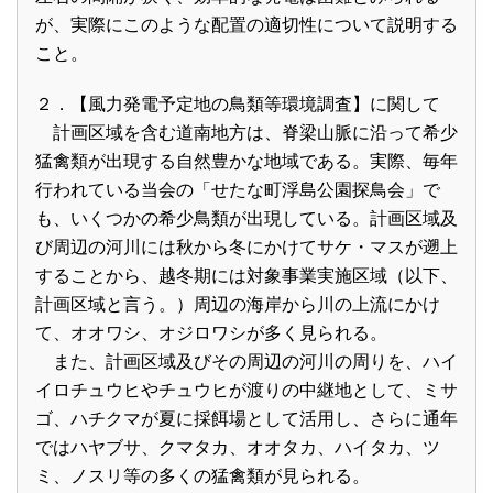
が、実際にこのような配置の適切性について説明する
こと。
２．【風力発電予定地の鳥類等環境調査】に関して
計画区域を含む道南地方は、脊梁山脈に沿って希少
猛禽類が出現する自然豊かな地域である。実際、毎年
行われている当会の「せたな町浮島公園探鳥会」で
も、いくつかの希少鳥類が出現している。計画区域及
び周辺の河川には秋から冬にかけてサケ・マスが遡上
することから、越冬期には対象事業実施区域（以下、
計画区域と言う。）周辺の海岸から川の上流にかけ
て、オオワシ、オジロワシが多く見られる。
また、計画区域及びその周辺の河川の周りを、ハイ
イロチュウヒやチュウヒが渡りの中継地として、ミサ
ゴ、ハチクマが夏に採餌場として活用し、さらに通年
ではハヤブサ、クマタカ、オオタカ、ハイタカ、ツ
ミ、ノスリ等の多くの猛禽類が見られる。