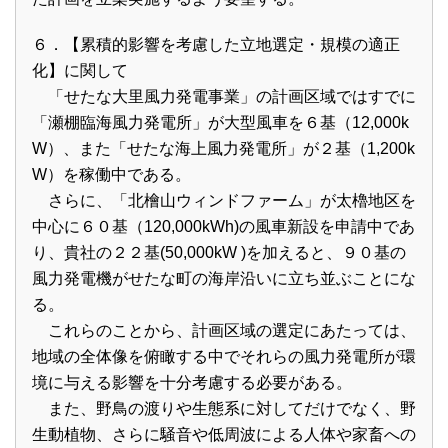
６．【累積的影響を考慮した立地選定・規模の適正
化】に関して
「せたな大里風力発電事業」の計画区域ではすでに
「瀬棚臨海風力発電所」が大型風車を６基（12,000k
W）、また「せたな海上風力発電所」が２基（1,200k
W）を稼働中である。
さらに、「北檜山ウィンドファーム」が太櫓地区を
中心に６０基（120,000kWh)の風車新設を申請中であ
り、貴社の２２基(50,000kW )を加えると、９０基の
風力発電機がせたな町の海岸沿いに立ち並ぶことにな
る。
これらのことから、計画区域の選定にあたっては、
地域の全体像を俯瞰する中でそれらの風力発電所が環
境に与える影響を十分考慮する必要がある。
また、野鳥の渡りや生態系に対してだけでなく、野
生動植物、さらに騒音や低周波による人体や家畜への