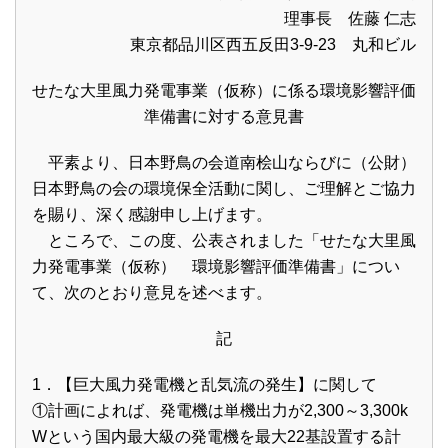
理事長 佐藤 仁志
東京都品川区西五反田3-9-23 丸和ビル
せたな大里風力発電事業（仮称）に係る環境影響評価
準備書に対する意見書
平素より、日本野鳥の会道南桧山ならびに（公財）
日本野鳥の会の環境保全活動に関し、ご理解とご協力
を賜り、深く感謝申し上げます。
ところで、この度、公表されました「せたな大里風
力発電事業（仮称） 環境影響評価準備書」につい
て、次のとおり意見を述べます。
記
1．【巨大風力発電機と乱気流の発生】に関して
①計画によれば、発電機は単機出力が2,300～3,300k
Wという国内最大級の発電機を最大22基設置する計