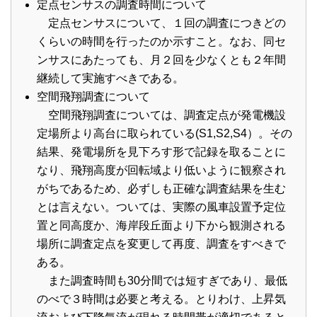
定点センサスの調査時間について
定点センサスについて、１回の調査につきどの
くらいの時間を行ったのか示すこと。なお、同セ
ンサスにあたっても、月２回を少なくとも２年間
継続して実施すべきである。
空間飛翔調査について
空間飛翔調査については、調査定点が発電機設
定場所より高台に取られている(S1,S2,S4）。その
結果、発電場所を見下ろす形で記録を取ることに
なり、飛翔高度が回転域より低いように観察され
がちであるため、必ずしも正確な調査結果を生む
とは言えない。ついては、実際の風車設置予定位
置と同高度か、海岸段丘面より下から観測される
場所に調査定点を変更して再度、調査をすべきで
ある。
また調査時間も30分間では短すぎであり、最低
のべで３時間は必要と考える。とりわけ、上昇気