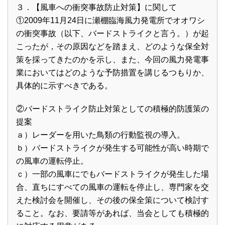
３．【風車への衝突事故防止対策】に関して
①2009年11月24日に瀬棚臨海風力発電所でオオワシ
の衝突事故（以下、バードストライクと言う。）が起
こったが，その原因などを踏まえ、どのような保全対
策を採ってきたのかを示し、また、今回の風力発電事
業においてはどのような予防措置を講じるつもりか、
具体的に示すべきである。
②バードストライク防止対策としての積極的防護策の
提案
ａ）レーダーを用いた鳥類の行動監視の導入。
ｂ）バードストライクが発生する可能性が高い時期で
の風車の運転停止。
ｃ）一部の風車にでもバードストライクが発生した場
合、直ちにすべての風車の運転を停止し、専門家を交
えた検討会を開催し、その後の保全策について検討す
ること。なお、要請等があれば、当会としても積極的