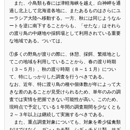
また、小鳥類も春には津軽海峡を越え、白神岬を通
過し北上して北海道各地に、またあるものはさらにユ
ーラシア大陸へ移動する。一方、秋には同じようなル
ートを逆に南下することからも、「せたな」はそれら
の渡り鳥の中継地や採餌場として利用されている重要
な地域である。ついては、
①多くの野鳥が渡りの際に、休憩、採餌、繁殖地とし
てこの地域を利用していることから、春の渡り時期
（３～５月）、秋の渡り時期（８～１１月）につい
て、特にしっかりした調査を行うべきである。
なお、近年、特に渡り鳥の種や個体数が年によって大
きな差のあることが見受けられるため、単年のみの調
査では実情を把握できない可能性が高い。このため、
現時点で予定している１年間の調査期間を少なくとも
２～３年以上は継続して実施するべきである。
また、重点調査対象についても、対象を希少猛禽類
だけではなく、ガン・カモ類、シギ・チドリ類、サギ