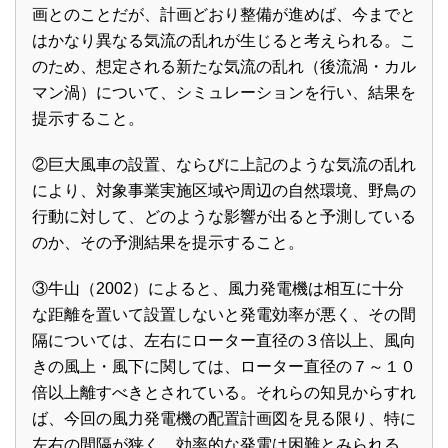
画とのことだが、計画どおり整備が進めば、今までと
はかなり異なる気流の乱れが生じると考えられる。こ
のため、想定される新たな気流の乱れ（後流渦・カル
マン渦）について、シミュレーションを行い、結果を
提示すること。
②巨大風車の設置、ならびに上記のような気流の乱れ
により、対象事業実施区域や周辺の自然環境、野鳥の
行動に対して、どのような影響が出ると予測している
のか、その予測結果を提示すること。
③牛山（2002）によると、風力発電機は相互に十分
な距離を置いて設置しないと発電効率が悪く、その間
隔については、左右にローター直径の３倍以上、風向
きの風上・風下に関しては、ローター直径の７～１０
倍以上離すべきとされている。それらの知見からすれ
ば、今回の風力発電機の配置計画図を見る限り、特に
左右の間隔が狭く、効率的な発電は困難とみられる