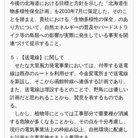
今後の北海道における目標と方針を示した「北海道生
物多様性保全計画」を2010年7月に策定した。そのこ
とを踏まえ、貴社における「生物多様性の保全」のあ
り方について、自然エネルギーの普及やバードストラ
イク等の鳥類への影響が実際に発生している事実を関
連づけて提示すること。
５．【送電線】に関して
せたな大里風力発電事業においては、付帯する送電
線は既存のルートを利用せず、今金変電所まで送電線
を新設し、そこから函館幹線へ連係する計画であり、
また、送電線は埋設するとのことで、野鳥には優しい
計画だと思われることから、賛意を表するものであ
る。
しかし、植物等にとっては工事部分で重要種が消滅
する危険が多くなることから、その点を十分考慮し、
現行の電気事業法上の枠組み以上、自然環境に配慮し
た計画を立案実施するよう要望する。