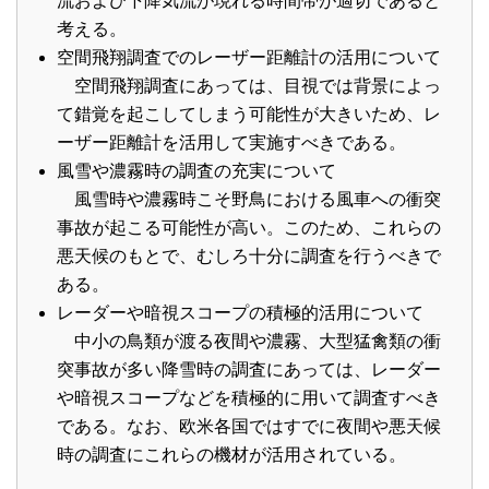
流および下降気流が現れる時間帯が適切であると
考える。
空間飛翔調査でのレーザー距離計の活用について
空間飛翔調査にあっては、目視では背景によっ
て錯覚を起こしてしまう可能性が大きいため、レ
ーザー距離計を活用して実施すべきである。
風雪や濃霧時の調査の充実について
風雪時や濃霧時こそ野鳥における風車への衝突
事故が起こる可能性が高い。このため、これらの
悪天候のもとで、むしろ十分に調査を行うべきで
ある。
レーダーや暗視スコープの積極的活用について
中小の鳥類が渡る夜間や濃霧、大型猛禽類の衝
突事故が多い降雪時の調査にあっては、レーダー
や暗視スコープなどを積極的に用いて調査すべき
である。なお、欧米各国ではすでに夜間や悪天候
時の調査にこれらの機材が活用されている。