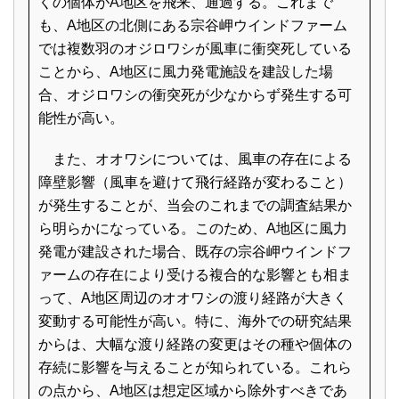
くの個体がA地区を飛来、通過する。これまで
も、A地区の北側にある宗谷岬ウインドファーム
では複数羽のオジロワシが風車に衝突死している
ことから、A地区に風力発電施設を建設した場
合、オジロワシの衝突死が少なからず発生する可
能性が高い。
また、オオワシについては、風車の存在による
障壁影響（風車を避けて飛行経路が変わること）
が発生することが、当会のこれまでの調査結果か
ら明らかになっている。このため、A地区に風力
発電が建設された場合、既存の宗谷岬ウインドフ
ァームの存在により受ける複合的な影響とも相ま
って、A地区周辺のオオワシの渡り経路が大きく
変動する可能性が高い。特に、海外での研究結果
からは、大幅な渡り経路の変更はその種や個体の
存続に影響を与えることが知られている。これら
の点から、A地区は想定区域から除外すべきであ