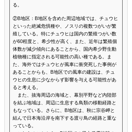
る。
②B地区：B地区を含めた周辺地域では、チュウヒ
といった絶滅危惧種や、ノスリの複数つがいが繁
殖している。特にチュウヒは国内の繁殖つがい数
が60程度と、希少性が高く、また、近年は繁殖個
体数が減少傾向にあることから、国内希少野生動
植物種に指定される可能性の高い種である。ま
た、海外ではチュウヒが風車に衝突死した事例が
あることからも、B地区での風車の建設は、チュ
ウヒの生息に少なからず影響を与える可能性があ
ると考える。
また、抜海周辺の海域と、幕別平野など内陸部
を結ぶ地域は、周辺に生息する鳥類の移動経路と
もなっている。さらに、B地区は、秋に宗谷岬と
結んで日本海沿岸を南下する渡り鳥の経路と重な
っている。