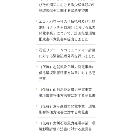
びその周辺における希少猛禽類の生
息環境保全に関する緊急要望書
エコ・パワー社の「猿払村及び浜頓
別町（クッチャロ湖）における風力
発電事業」について、計画段階環境
配慮書へ意見書を提出しました
石垣リゾート＆コミュニティー計画
に対する緊急記者発表を行いました
（仮称）志賀風吹岳風力発電事業に
係る環境影響評価方法書に対する意
見書
（仮称）山形尾花沢風力発電事業
環境影響評価方法書に対する意見書
（仮称）京ヶ森風力発電事業 環境
影響評価方法書に対する意見書
（仮称）女川石巻風力発電事業 環
境影響評価方法書に対する意見書