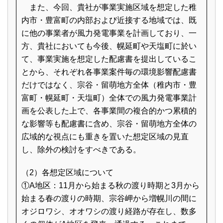
また、今回、貴社が事業実施区域を想定した稚
内市・豊富町の内部および近接する地域では、既
に他の事業者が風力発電事業を計画しており、一
方、貴社においても今後、幌延町や天塩町に於い
て、事業実施を想定した配慮書を提出しているこ
とから、それぞれ各事業案件毎の環境影響配慮書
だけではなく、宗谷・留萌地方全体（稚内市・豊
富町・幌延町・天塩町）全体での風力発電事業計
画を公表した上で、各事業間の複合的かつ累積的
な影響等も配慮書に含め、宗谷・留萌地方全体の
広域的な視点にも重きを置いた想定区域の見直
し、除外の検討をすべきである。
（2）各想定区域について
①A地区：11月から始まる秋の渡り時期と3月から
始まる春の渡りの時期、宗谷岬から増幌川の間に
オジロワシ、オオワシの渡り経路が存在し、数多