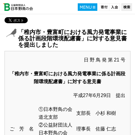
「稚内市・豊富町における風力発電事業に
係る計画段階環境配慮書」に対する意見書
を提出しました
日 野 鳥 発 第 21 号
「稚内市・豊富町における風力発電事業に係る計画段
階環境配慮書」に対する意見書
平成27年6月29日 提出
①日本野鳥の会
支部長 小杉 和樹
道北支部
②公益財団法人
ご 芳 名
理事長 佐藤 仁志
日本野鳥の会