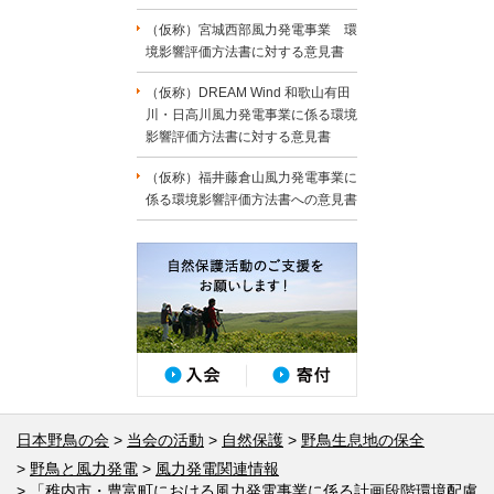
（仮称）宮城西部風力発電事業 環
境影響評価方法書に対する意見書
（仮称）DREAM Wind 和歌山有田
川・日高川風力発電事業に係る環境
影響評価方法書に対する意見書
（仮称）福井藤倉山風力発電事業に
係る環境影響評価方法書への意見書
日本野鳥の会
当会の活動
自然保護
野鳥生息地の保全
野鳥と風力発電
風力発電関連情報
「稚内市・豊富町における風力発電事業に係る計画段階環境配慮