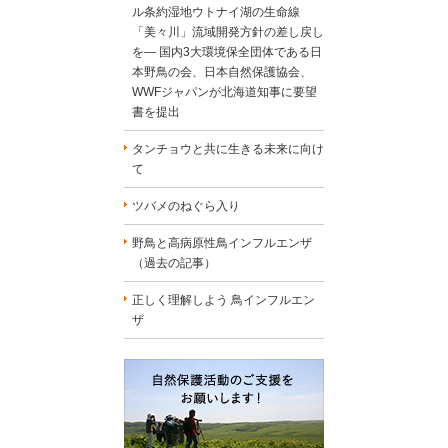
ル条約湿地ウトナイ湖の生命線
「美々川」流域開発方針の差し戻し
を― 国内3大環境保全団体である日
本野鳥の会、日本自然保護協会、
WWFジャパンが北海道知事に要望
書を提出
タンチョウと共に生きる未来に向け
て
ツバメのねぐら入り
野鳥と高病原性鳥インフルエンザ
（過去の記事）
正しく理解しよう 鳥インフルエン
ザ