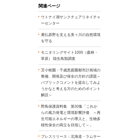
関連ページ
ウトナイ湖サンクチュアリネイチャ
ーセンター
勇払原野を支える美々川の自然環境
を守る
モニタリングサイト1000（森林・
草原） 陸生鳥類調査
苫小牧圏・千歳恵庭圏都市計画域の
整備、開発及び保全の方針の課題～
パブリックコメントを提出してみよ
うかなと考える方のためのポイント
解説～
野鳥保護資料集 第30集「これか
らの風力発電と環境影響評価 ～再
生可能エネルギーの導入と、生物多
様性保全の両立を目指して～」
プレスリリース：北海道・ラムサー