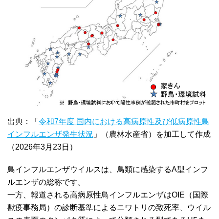
出典：「
令和7年度 国内における高病原性及び低病原性鳥
インフルエンザ発生状況
」（農林水産省）を加工して作成
（2026年3月23日）
鳥インフルエンザウイルスは、鳥類に感染するA型インフ
ルエンザの総称です。
一方、報道される高病原性鳥インフルエンザはOIE（国際
獣疫事務局）の診断基準によるニワトリの致死率、ウイル