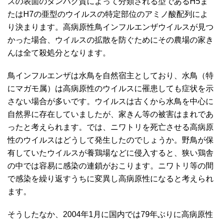
スの表面のタンパク質によって分類される型であるH5ま
たはH7の亜型のウイルスの特定部位のアミノ酸配列によ
り決まります。高病原性鳥インフルエンザウイルスが見つ
かった場合、ウイルスの拡散を防ぐためにその農場の家き
んは全て殺処分となります。
鳥インフルエンザは水鳥を自然宿主としており、水鳥（特
にマガモ属）は高病原性のウイルスに罹患しても症状を示
さない場合が多いです。ウイルスは古くから水鳥を中心に
自然界に存在していましたが、家きん等の被害はまれであ
ったと考えられます。では、ニワトリを死亡させる高病原
性のウイルスはどうして発生したのでしょうか。野鳥が保
有していたウイルスが養鶏場などに侵入すると、狭い鶏舎
の中では容易に感染の連鎖がおこります。ニワトリ等の間
で感染を繰り返すうちに変異し高病原性になると考えられ
ます。
そうしたなか、2004年1月に国内では79年ぶりに高病原性