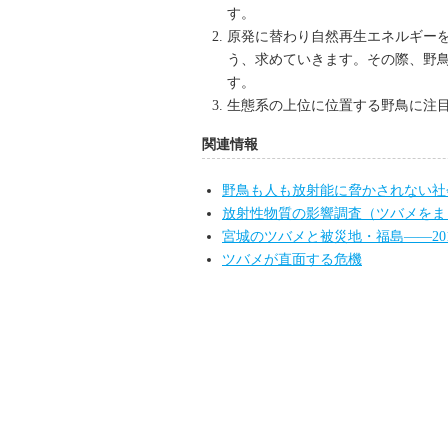
す。
原発に替わり自然再生エネルギー
う、求めていきます。その際、野
す。
生態系の上位に位置する野鳥に注
関連情報
野鳥も人も放射能に脅かされない社
放射性物質の影響調査（ツバメをま
宮城のツバメと被災地・福島――20
ツバメが直面する危機