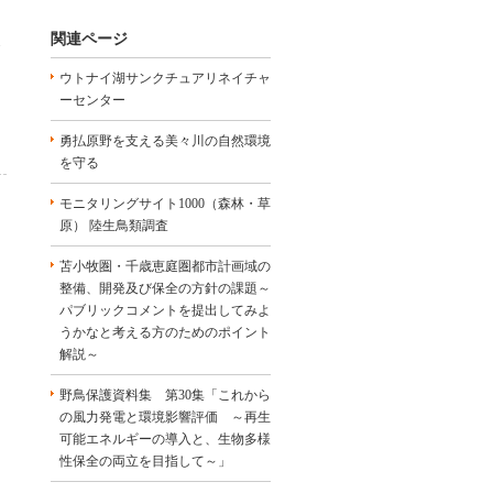
関連ページ
よ
ウトナイ湖サンクチュアリネイチャ
ーセンター
勇払原野を支える美々川の自然環境
を守る
モニタリングサイト1000（森林・草
原） 陸生鳥類調査
苫小牧圏・千歳恵庭圏都市計画域の
整備、開発及び保全の方針の課題～
パブリックコメントを提出してみよ
うかなと考える方のためのポイント
解説～
野鳥保護資料集 第30集「これから
の風力発電と環境影響評価 ～再生
可能エネルギーの導入と、生物多様
性保全の両立を目指して～」