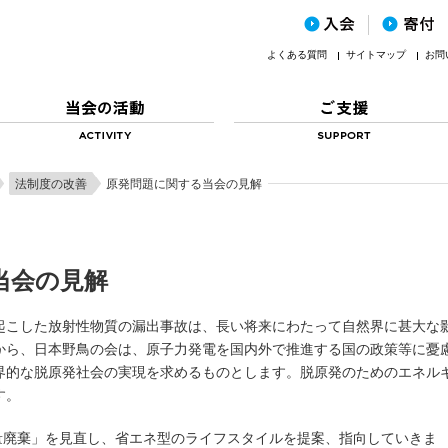
よくある質問
サイトマップ
お問
法制度の改善
原発問題に関する当会の見解
当会の見解
起こした放射性物質の漏出事故は、長い将来にわたって自然界に甚大な
から、日本野鳥の会は、原子力発電を国内外で推進する国の政策等に憂
界的な脱原発社会の実現を求めるものとします。脱原発のためのエネル
す。
量廃棄」を見直し、省エネ型のライフスタイルを提案、指向していきま