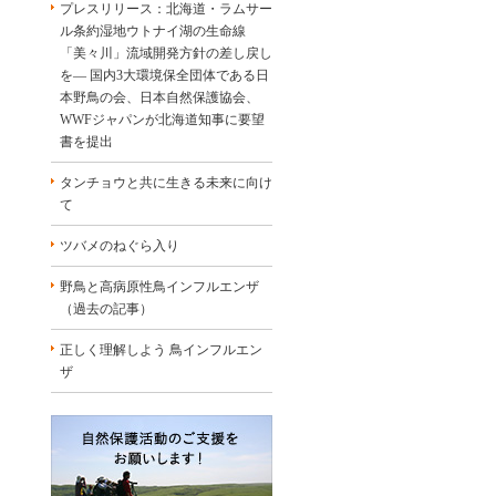
プレスリリース：北海道・ラムサー
ル条約湿地ウトナイ湖の生命線
「美々川」流域開発方針の差し戻し
を― 国内3大環境保全団体である日
本野鳥の会、日本自然保護協会、
WWFジャパンが北海道知事に要望
書を提出
タンチョウと共に生きる未来に向け
て
ツバメのねぐら入り
野鳥と高病原性鳥インフルエンザ
（過去の記事）
正しく理解しよう 鳥インフルエン
ザ