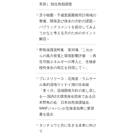
草原） 陸生鳥類調査
苫小牧圏・千歳恵庭圏都市計画域の
整備、開発及び保全の方針の課題～
パブリックコメントを提出してみよ
うかなと考える方のためのポイント
解説～
野鳥保護資料集 第30集「これか
らの風力発電と環境影響評価 ～再
生可能エネルギーの導入と、生物多
様性保全の両立を目指して～」
プレスリリース：北海道・ラムサー
ル条約湿地ウトナイ湖の生命線
「美々川」流域開発方針の差し戻し
を― 国内3大環境保全団体である日
本野鳥の会、日本自然保護協会、
WWFジャパンが北海道知事に要望
書を提出
タンチョウと共に生きる未来に向け
て