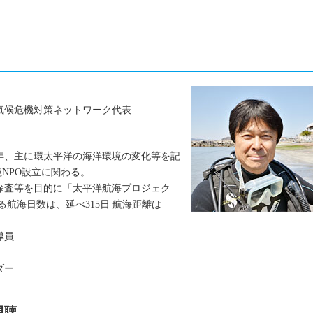
気候危機対策ネットワーク代表
年、主に環太平洋の海洋環境の変化等を記
NPO設立に関わる。
の探査等を目的に「太平洋航海プロジェク
航海日数は、延べ315日 航海距離は
導員
ダー
視聴