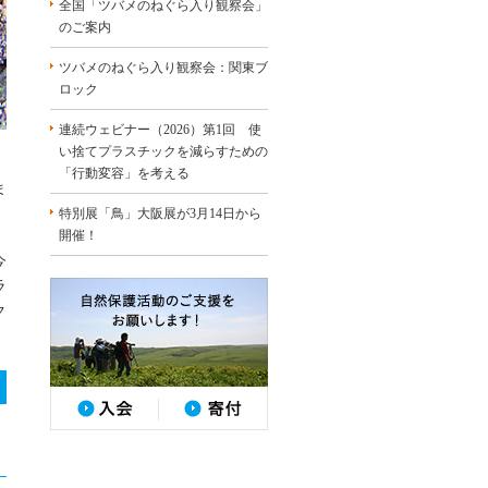
全国「ツバメのねぐら入り観察会」
のご案内
ツバメのねぐら入り観察会：関東ブ
ロック
連続ウェビナー（2026）第1回 使
い捨てプラスチックを減らすための
「行動変容」を考える
ま
特別展「鳥」大阪展が3月14日から
開催！
今
ラ
ク