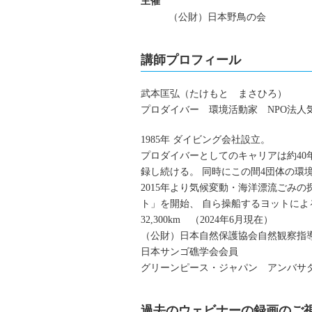
主催
（公財）日本野鳥の会
講師プロフィール
武本匡弘（たけもと まさひろ）
プロダイバー 環境活動家 NPO法人
1985年 ダイビング会社設立。
プロダイバーとしてのキャリアは約40
録し続ける。 同時にこの間4団体の環境
2015年より気候変動・海洋漂流ごみ
ト」を開始、 自ら操船するヨットによる
32,300km （2024年6月現在）
（公財）日本自然保護協会自然観察指
日本サンゴ礁学会会員
グリーンピース・ジャパン アンバサ
過去のウェビナーの録画のご