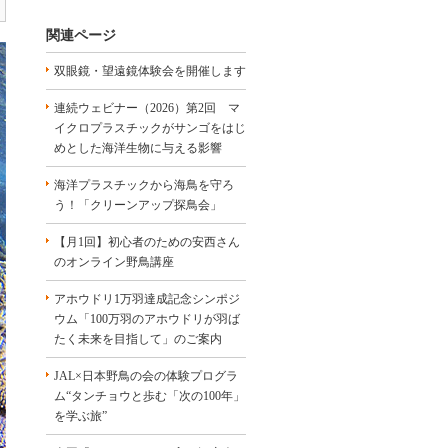
関連ページ
双眼鏡・望遠鏡体験会を開催します
連続ウェビナー（2026）第2回 マ
イクロプラスチックがサンゴをはじ
めとした海洋生物に与える影響
海洋プラスチックから海鳥を守ろ
う！「クリーンアップ探鳥会」
【月1回】初心者のための安西さん
のオンライン野鳥講座
アホウドリ1万羽達成記念シンポジ
ウム「100万羽のアホウドリが羽ば
たく未来を目指して」のご案内
JAL×日本野鳥の会の体験プログラ
ム“タンチョウと歩む「次の100年」
を学ぶ旅”