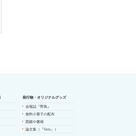
場
発行物・オリジナルグッズ
会報誌『野鳥』
無料小冊子の配布
図鑑や書籍
論文集（『Strix』）