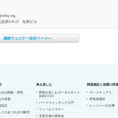
@wbsj.org
反田3‐9‐23 丸和ビル
連続ウェビナー目次ページへ
究
鳥を楽しむ
関連施設と保護の現
ための調査・研究
野鳥を楽しむポータルサイト
サンクチュアリ
BIRD FAN
風力発電
野鳥保護区
バードウォッチング入門
感染症
レンジャーの仕事
フィールドマナー
人とのあつれきの解消
支部主催の探鳥会