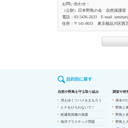
お問い合わせ：
（公財）日本野鳥の会 自然保護室
電話：03-5436-2633 E-mail:
seminar
住所：〒141‐0031 東京都品川区西五
自然や野鳥を守る取り組み
調査や研
消えゆくツバメをまもろう
保全の
ヒナをひろわないで！
野鳥と
絶滅危惧種の保護
野鳥と
海洋プラスチック問題
野鳥と