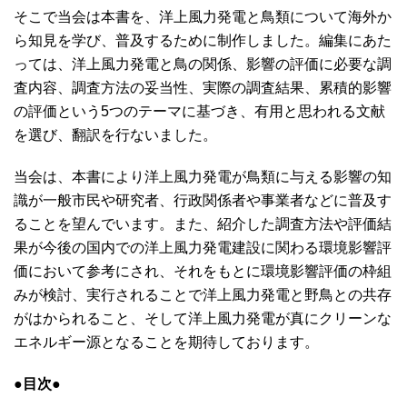
そこで当会は本書を、洋上風力発電と鳥類について海外か
ら知見を学び、普及するために制作しました。編集にあた
っては、洋上風力発電と鳥の関係、影響の評価に必要な調
査内容、調査方法の妥当性、実際の調査結果、累積的影響
の評価という5つのテーマに基づき、有用と思われる文献
を選び、翻訳を行ないました。
当会は、本書により洋上風力発電が鳥類に与える影響の知
識が一般市民や研究者、行政関係者や事業者などに普及す
ることを望んでいます。また、紹介した調査方法や評価結
果が今後の国内での洋上風力発電建設に関わる環境影響評
価において参考にされ、それをもとに環境影響評価の枠組
みが検討、実行されることで洋上風力発電と野鳥との共存
がはかられること、そして洋上風力発電が真にクリーンな
エネルギー源となることを期待しております。
●目次●