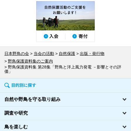
日本野鳥の会
当会の活動
自然保護
出版・発行物
野鳥保護資料集のご案内
野鳥保護資料集 第28集「野鳥と洋上風力発電 －影響とその評
価」
自然や野鳥を守る取り組み
調査や研究
鳥を楽しむ