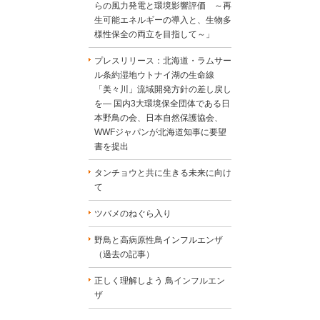
らの風力発電と環境影響評価 ～再
生可能エネルギーの導入と、生物多
様性保全の両立を目指して～」
プレスリリース：北海道・ラムサー
ル条約湿地ウトナイ湖の生命線
「美々川」流域開発方針の差し戻し
を― 国内3大環境保全団体である日
本野鳥の会、日本自然保護協会、
WWFジャパンが北海道知事に要望
書を提出
タンチョウと共に生きる未来に向け
て
ツバメのねぐら入り
野鳥と高病原性鳥インフルエンザ
（過去の記事）
正しく理解しよう 鳥インフルエン
ザ