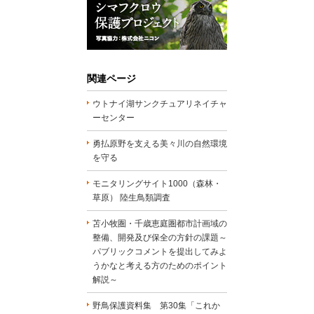
関連ページ
ウトナイ湖サンクチュアリネイチャ
ーセンター
勇払原野を支える美々川の自然環境
を守る
モニタリングサイト1000（森林・
草原） 陸生鳥類調査
苫小牧圏・千歳恵庭圏都市計画域の
整備、開発及び保全の方針の課題～
パブリックコメントを提出してみよ
うかなと考える方のためのポイント
解説～
野鳥保護資料集 第30集「これか