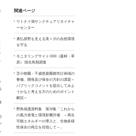
力
関連ページ
が
た
ウトナイ湖サンクチュアリネイチャ
て
ーセンター
勇払原野を支える美々川の自然環境
生
を守る
東
で
モニタリングサイト1000（森林・草
い
原） 陸生鳥類調査
ら
苫小牧圏・千歳恵庭圏都市計画域の
力
整備、開発及び保全の方針の課題～
の
パブリックコメントを提出してみよ
る
うかなと考える方のためのポイント
解説～
車
野鳥保護資料集 第30集「これから
の風力発電と環境影響評価 ～再生
力
可能エネルギーの導入と、生物多様
ン
性保全の両立を目指して～」
し