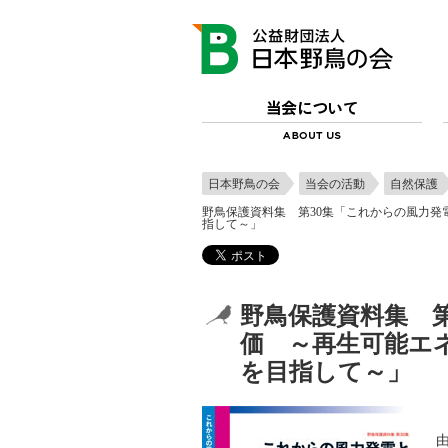
日本野鳥の会
当会の活動
自然保護
野鳥保護資料集 第30集「これからの風力
指して～」
野鳥保護資料集 
価 ～再生可能エ
を目指して～」