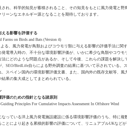
され、科学的知見が蓄積されること、その知見をもとに風力発電と野
クリーンなエネルギー源となることを期待しております。
与える影響を評価する
d Farms on Birds and Bats (Version 4)
の会）による、風力発電が鳥類およびコウモリ類に与える影響の評価手法に関
力発電導入時の、不十分な環境影響評価が、いかに希少な鳥類やコウモ
方法にどのような問題点があるか、そして今後、これらの課題を解決し
SEO/BirdLife自らによる野外調査の結果に基づいて示されている。
れ、スペイン国内の環境影響評価文書、また、国内外の既存文献等、風
や結果の集大成としてまとめられている。
ン
響評価のための指針となる諸原則
-Guiding Principles For Cumulative Impacts Assessment In Offshore Wind
なっている洋上風力発電施設建設に係る環境影響評価のうち、特に複
ることにより起きる累積的影響の評価について、リニュアブルUKなどが