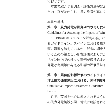
ております。
本書で紹介する調査・評価方法が普及
との共存がはかられ、風力発電が真に
本書の構成
第一章：風力発電が野鳥やコウモリに
Guidelines for Assessing the Impact of Win
SEO/BirdLife（スペイン野鳥
るガイドライン。スペインにおける風
類に影響を与えているか、従来の調査
いくための望ましい影響評価のあり方が、
ペイン国内での様々な事例が盛り込ま
発電が鳥類等に与える影響の評価手法
第二章：累積的影響評価のガイドライ
洋上風力発電施設における、累積的影
Cumulative Impact Assessment Guidelines 
Farms
近年、英国を中心に導入されるように
の風力発電施設が同一地域に建設され