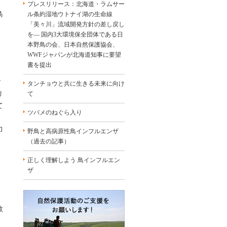
プレスリリース：北海道・ラムサー
鳥
ル条約湿地ウトナイ湖の生命線
「美々川」流域開発方針の差し戻し
を― 国内3大環境保全団体である日
本野鳥の会、日本自然保護協会、
WWFジャパンが北海道知事に要望
書を提出
す
タンチョウと共に生きる未来に向け
リ
て
て
ツバメのねぐら入り
ス
力
野鳥と高病原性鳥インフルエンザ
（過去の記事）
正しく理解しよう 鳥インフルエン
ザ
数