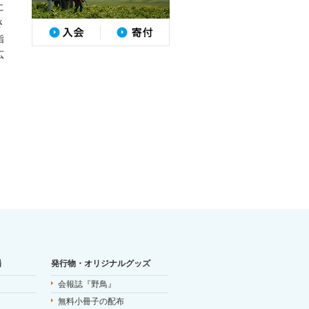
に
さ
指
広
場
発行物・オリジナルグッズ
会報誌『野鳥』
無料小冊子の配布