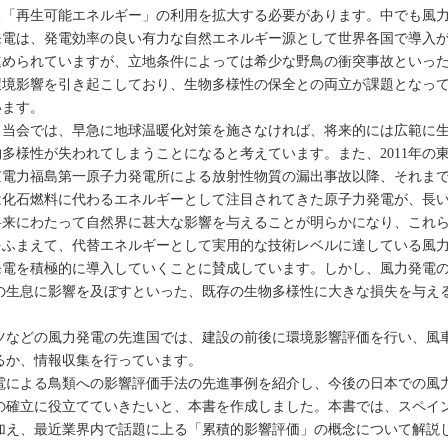
る「再生可能エネルギー」の利用を拡大する必要があります。中でも風
発電は、発電効率の良い有力な自然エネルギー源として世界各国で導入
進められていますが、立地条件によっては希少な野鳥の衝突事故といっ
環境影響を引き起こしており、生物多様性の保全との両立が課題となっ
います。
当会では、早急に地球温暖化対策を施さなければ、将来的には広範に
物多様性が失われてしまうことになると考えています。また、2011年の
京電力福島第一原子力発電所による放射性物質の漏出事故以降、それま
は化石燃料に代わるエネルギーとして注目されてきた原子力発電が、長
将来にわたって自然界に甚大な影響を与えることが明らかになり、これ
をふまえて、代替エネルギーとして実用的な技術レベルに達している風
発電を積極的に導入していくことに賛成しています。しかし、風力発電
の生息に影響を及ぼすといった、既存の生物多様性に大きな損失を与え
などの風力発電の先進国では、建設の前後に環境影響評価を行い、風
るか、情報収集を行っています。
による鳥類への影響評価手法の先進事例を紹介し、今後の日本での風
の確立に役立てていきたいと、本書を作成しました。本書では、スペイ
加え、最近業界内で話題に上る「累積的影響評価」の概念について解説