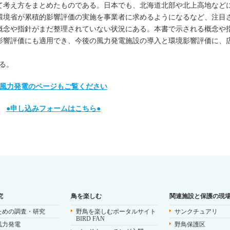
て考え方をまとめたものである。日本でも、北海道北部や北上高地など
環境省が累積的影響評価の実施を事業者に求めるようになるなど、注目
概念や指針がまだ整理されていない状況にある。本書で示される概念や
影響評価にも適用でき、今後の風力発電施設の導入と環境影響評価に、
る。
風力発電のページもご覧ください
●申し込みフォームはこちら●
究
鳥を楽しむ
関連施設と保護の現
ための調査・研究
野鳥を楽しむポータルサイト
サンクチュアリ
BIRD FAN
風力発電
野鳥保護区