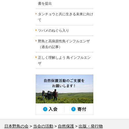
書を提出
タンチョウと共に生きる未来に向け
て
ツバメのねぐら入り
野鳥と高病原性鳥インフルエンザ
（過去の記事）
正しく理解しよう 鳥インフルエン
ザ
日本野鳥の会
当会の活動
自然保護
出版・発行物