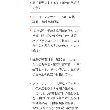
勇払原野を支える美々川の自然環境
を守る
モニタリングサイト1000（森林・
草原） 陸生鳥類調査
苫小牧圏・千歳恵庭圏都市計画域の
整備、開発及び保全の方針の課題～
パブリックコメントを提出してみよ
うかなと考える方のためのポイント
解説～
野鳥保護資料集 第30集「これか
らの風力発電と環境影響評価 ～再
生可能エネルギーの導入と、生物多
様性保全の両立を目指して～」
プレスリリース：北海道・ラムサー
ル条約湿地ウトナイ湖の生命線
「美々川」流域開発方針の差し戻し
を― 国内3大環境保全団体である日
本野鳥の会、日本自然保護協会、
WWFジャパンが北海道知事に要望