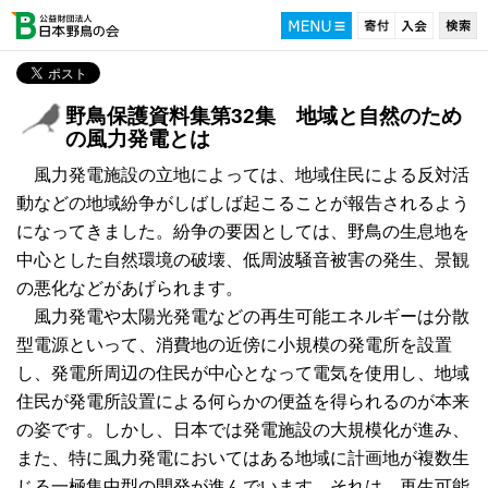
野鳥保護資料集第32集 地域と自然のため
の風力発電とは
風力発電施設の立地によっては、地域住民による反対活
動などの地域紛争がしばしば起こることが報告されるよう
になってきました。紛争の要因としては、野鳥の生息地を
中心とした自然環境の破壊、低周波騒音被害の発生、景観
の悪化などがあげられます。
風力発電や太陽光発電などの再生可能エネルギーは分散
型電源といって、消費地の近傍に小規模の発電所を設置
し、発電所周辺の住民が中心となって電気を使用し、地域
住民が発電所設置による何らかの便益を得られるのが本来
の姿です。しかし、日本では発電施設の大規模化が進み、
また、特に風力発電においてはある地域に計画地が複数生
じる一極集中型の開発が進んでいます。それは、再生可能