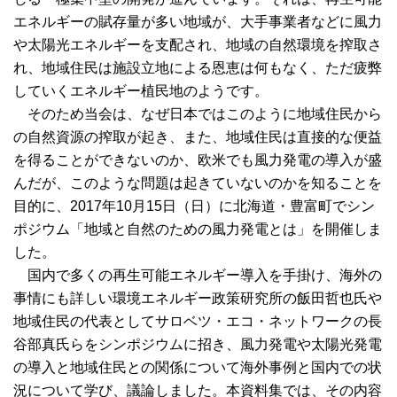
エネルギーの賦存量が多い地域が、大手事業者などに風力
や太陽光エネルギーを支配され、地域の自然環境を搾取さ
れ、地域住民は施設立地による恩恵は何もなく、ただ疲弊
していくエネルギー植民地のようです。
そのため当会は、なぜ日本ではこのように地域住民から
の自然資源の搾取が起き、また、地域住民は直接的な便益
を得ることができないのか、欧米でも風力発電の導入が盛
んだが、このような問題は起きていないのかを知ることを
目的に、2017年10月15日（日）に北海道・豊富町でシン
ポジウム「地域と自然のための風力発電とは」を開催しま
した。
国内で多くの再生可能エネルギー導入を手掛け、海外の
事情にも詳しい環境エネルギー政策研究所の飯田哲也氏や
地域住民の代表としてサロベツ・エコ・ネットワークの長
谷部真氏らをシンポジウムに招き、風力発電や太陽光発電
の導入と地域住民との関係について海外事例と国内での状
況について学び、議論しました。本資料集では、その内容