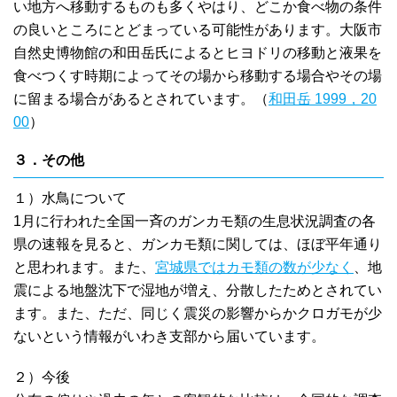
い地方へ移動するものも多くやはり、どこか食べ物の条件
の良いところにとどまっている可能性があります。大阪市
自然史博物館の和田岳氏によるとヒヨドリの移動と液果を
食べつくす時期によってその場から移動する場合やその場
に留まる場合があるとされています。（
和田岳 1999，20
00
）
３．その他
１）水鳥について
1月に行われた全国一斉のガンカモ類の生息状況調査の各
県の速報を見ると、ガンカモ類に関しては、ほぼ平年通り
と思われます。また、
宮城県ではカモ類の数が少なく
、地
震による地盤沈下で湿地が増え、分散したためとされてい
ます。また、ただ、同じく震災の影響からかクロガモが少
ないという情報がいわき支部から届いています。
２）今後