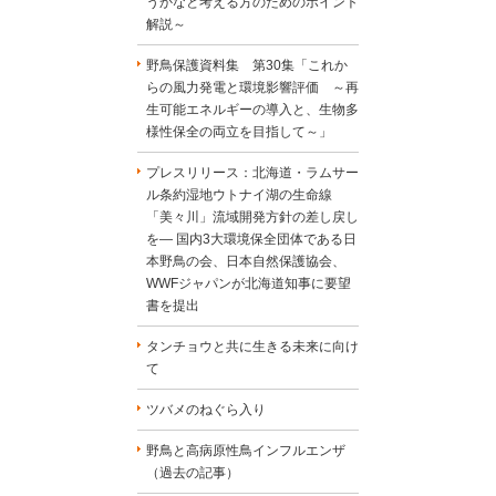
うかなと考える方のためのポイント
解説～
野鳥保護資料集 第30集「これか
らの風力発電と環境影響評価 ～再
生可能エネルギーの導入と、生物多
様性保全の両立を目指して～」
プレスリリース：北海道・ラムサー
ル条約湿地ウトナイ湖の生命線
「美々川」流域開発方針の差し戻し
を― 国内3大環境保全団体である日
本野鳥の会、日本自然保護協会、
WWFジャパンが北海道知事に要望
書を提出
タンチョウと共に生きる未来に向け
て
ツバメのねぐら入り
野鳥と高病原性鳥インフルエンザ
（過去の記事）