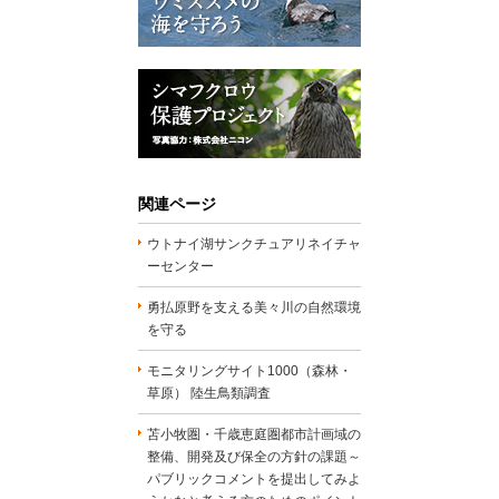
関連ページ
ウトナイ湖サンクチュアリネイチャ
ーセンター
勇払原野を支える美々川の自然環境
を守る
モニタリングサイト1000（森林・
草原） 陸生鳥類調査
苫小牧圏・千歳恵庭圏都市計画域の
整備、開発及び保全の方針の課題～
パブリックコメントを提出してみよ