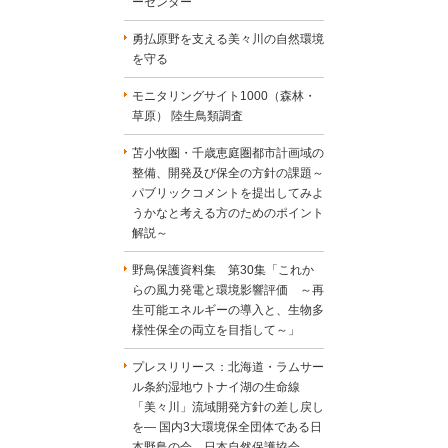
ーセンター
勇払原野を支える美々川の自然環境
を守る
モニタリングサイト1000（森林・
草原） 陸生鳥類調査
苫小牧圏・千歳恵庭圏都市計画域の
整備、開発及び保全の方針の課題～
パブリックコメントを提出してみよ
うかなと考える方のためのポイント
解説～
野鳥保護資料集 第30集「これか
らの風力発電と環境影響評価 ～再
生可能エネルギーの導入と、生物多
様性保全の両立を目指して～」
プレスリリース：北海道・ラムサー
ル条約湿地ウトナイ湖の生命線
「美々川」流域開発方針の差し戻し
を― 国内3大環境保全団体である日
本野鳥の会、日本自然保護協会、