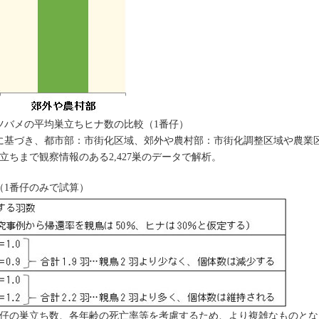
ツバメの平均巣立ちヒナ数の比較（1番仔）
に基づき、都市部：市街化区域、郊外や農村部：市街化調整区域や農業
立ちまで観察情報のある2,427巣のデータで解析。
（1番仔のみで試算）
番仔の巣立ち数、各年齢の死亡率等を考慮するため、より複雑なものとな