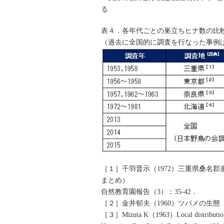
る
表４．各年代ごとの巣立ちヒナ数の比
（過去に全国的に調査を行なった事例
［１］千羽晋示（1972）三重県桑名郡多度
まとめ）
自然教育園報告（3）：35-42．
［２］金井郁夫（1960）ツバメの生態（
［３］Mizuta K（1963）Local distribution of