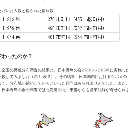
力いただいた人数と得られた情報数
変わったのか？
した全国の繁殖分布調査の結果と、日本野鳥の会が2012～2015年に実施し
比較してみました（図１,表２）。その結果、日本国内におけるツバメの
はなく、分布域が縮小しているといった傾向はみられませんでした。また
、日本野鳥の会の調査では北海道の北～東部からも営巣記録が寄せられ