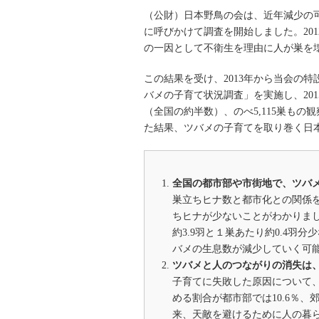
（公財）日本野鳥の会は、近年減少の可
に呼びかけて調査を開始しました。20
の一因として不衛生を理由に人が巣を
この結果を受け、2013年から当会の
バメの子育て状況調査」を実施し、2015
（全国の約半数）、のべ5,115巣も
た結果、ツバメの子育てを取り巻く日
全国の都市部や市街地で、ツバ
巣立ちヒナ数と都市化との関係
ちヒナが少ないことがわかりまし
約3.9羽と１巣あたり約0.4
バメの生息数が減少していく可
ツバメと人のつながりの消失は
子育てに失敗した原因について
める割合が都市部では10.6％、
来、天敵を避けるために人の暮