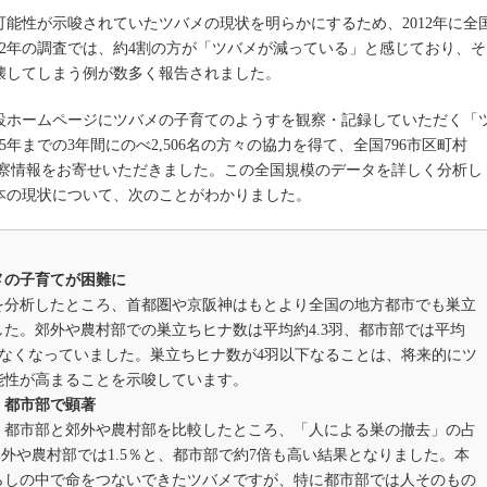
能性が示唆されていたツバメの現状を明らかにするため、2012年に全
12年の調査では、約4割の方が「ツバメが減っている」と感じており、そ
壊してしまう例が数多く報告されました。
特設ホームページにツバメの子育てのようすを観察・記録していただく「
年までの3年間にのべ2,506名の方々の協力を得て、全国796市区町村
の観察情報をお寄せいただきました。この全国規模のデータを詳しく分析し
本の現状について、次のことがわかりました。
メの子育てが困難に
を分析したところ、首都圏や京阪神はもとより全国の地方都市でも巣立
た。郊外や農村部での巣立ちヒナ数は平均約4.3羽、都市部では平均
羽分少なくなっていました。巣立ちヒナ数が4羽以下なることは、将来的にツ
能性が高まることを示唆しています。
、都市部で顕著
、都市部と郊外や農村部を比較したところ、「人による巣の撤去」の占
郊外や農村部では1.5％と、都市部で約7倍も高い結果となりました。本
らしの中で命をつないできたツバメですが、特に都市部では人そのもの