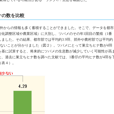
ナの数を比較
以外からの情報も多く蓄積することができました。そこで、データを都市
街化調整区域や農業区域）に大別し、ツバメのその年1回目の繁殖（1番
ました。その結果、都市部では平均約3.9羽、郊外や農村部では平均約
意に少ないことが分かりました（図２）。ツバメにとって巣立ちヒナ数が4羽
を基に試算すると、将来的にツバメの生息数が減少していく可能性が高
た、過去に巣立ちヒナ数を調べた文献では、1番仔の平均ヒナ数が4羽を
（表４）。