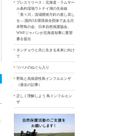
プレスリリース：北海道・ラムサー
ル条約湿地ウトナイ湖の生命線
「美々川」流域開発方針の差し戻し
を― 国内3大環境保全団体である日
本野鳥の会、日本自然保護協会、
WWFジャパンが北海道知事に要望
書を提出
タンチョウと共に生きる未来に向け
て
ツバメのねぐら入り
野鳥と高病原性鳥インフルエンザ
（過去の記事）
正しく理解しよう 鳥インフルエン
ザ
た