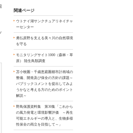
国
関連ページ
ウトナイ湖サンクチュアリネイチャ
ーセンター
ツ
勇払原野を支える美々川の自然環境
を守る
モニタリングサイト1000（森林・草
原） 陸生鳥類調査
苫小牧圏・千歳恵庭圏都市計画域の
整備、開発及び保全の方針の課題～
パブリックコメントを提出してみよ
うかなと考える方のためのポイント
解説～
野鳥保護資料集 第30集「これから
の風力発電と環境影響評価 ～再生
可能エネルギーの導入と、生物多様
性保全の両立を目指して～」