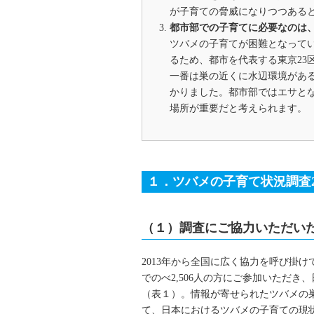
が子育ての脅威になりつつある
都市部での子育てに必要なのは
ツバメの子育てが困難となって
るため、都市を代表する東京23
一番は巣の近くに水辺環境があ
かりました。都市部ではエサと
場所が重要だと考えられます。
１．ツバメの子育て状況調査20
（１）調査にご協力いただい
2013年から全国に広く協力を呼び掛け
でのべ2,506人の方にご参加いただき
（表１）。情報が寄せられたツバメの巣
て、日本におけるツバメの子育ての現