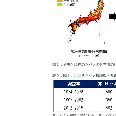
図１．過去と現在のツバメの分布域の
表２．図１におけるツバメ確認数の凡
ランクA：繁殖を確認した ランクB