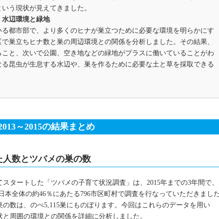
という現状が見えてきました。
、水辺環境と緑地
いる都市部で、より多くのヒナが巣立つために必要な環境を明らかにす
区で巣立ちヒナ数と巣の周辺環境との関係を分析しました。その結果、
ること、次いで公園、空き地などの緑地がプラスに働いていることがわ
なる昆虫が生息する水辺や、巣を作るために必要な土と草を採取できる
13～2015の結果まとめ
た人数とツバメの巣の数
てスタートした「ツバメの子育て状況調査」は、2015年までの3年間で、
、日本全体の約46％にあたる796市区町村で調査を行なっていただきまし
の数は、のべ5,115巣にものぼります。今回はこれらのデータを用い
状と周囲の環境との関係を詳細に分析しました。