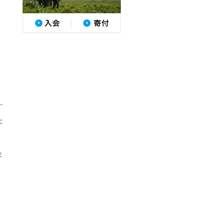
た
、
ま