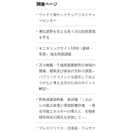
関連ページ
ウトナイ湖サンクチュアリネイチャ
ーセンター
勇払原野を支える美々川の自然環境
を守る
モニタリングサイト1000（森林・
草原） 陸生鳥類調査
苫小牧圏・千歳恵庭圏都市計画域の
整備、開発及び保全の方針の課題～
パブリックコメントを提出してみよ
うかなと考える方のためのポイント
解説～
野鳥保護資料集 第30集「これか
らの風力発電と環境影響評価 ～再
生可能エネルギーの導入と、生物多
様性保全の両立を目指して～」
プレスリリース：北海道・ラムサー