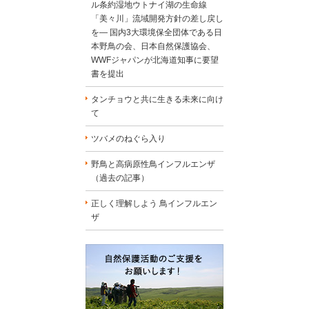
ル条約湿地ウトナイ湖の生命線
「美々川」流域開発方針の差し戻し
を― 国内3大環境保全団体である日
本野鳥の会、日本自然保護協会、
WWFジャパンが北海道知事に要望
書を提出
タンチョウと共に生きる未来に向け
て
ツバメのねぐら入り
野鳥と高病原性鳥インフルエンザ
（過去の記事）
正しく理解しよう 鳥インフルエン
ザ