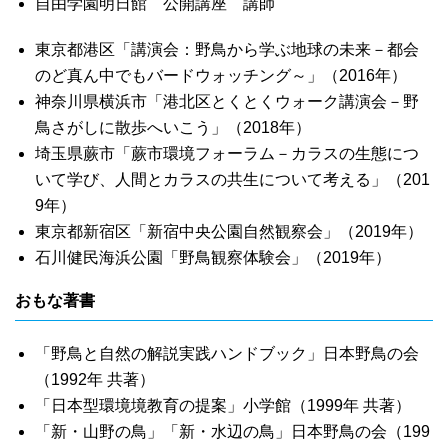
自由学園明日館 公開講座 講師
東京都港区「講演会：野鳥から学ぶ地球の未来－都会
のど真ん中でもバードウォッチング～」（2016年）
神奈川県横浜市「港北区とくとくウォーク講演会－野
鳥さがしに散歩へいこう」（2018年）
埼玉県蕨市「蕨市環境フォーラム－カラスの生態につ
いて学び、人間とカラスの共生について考える」（201
9年）
東京都新宿区「新宿中央公園自然観察会」（2019年）
石川健民海浜公園「野鳥観察体験会」（2019年）
おもな著書
「野鳥と自然の解説実践ハンドブック」日本野鳥の会
（1992年 共著）
「日本型環境境教育の提案」小学館（1999年 共著）
「新・山野の鳥」「新・水辺の鳥」日本野鳥の会（199