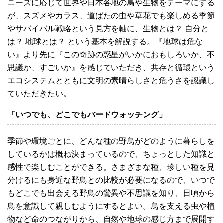
ニーズに応じて世界や日本各地の鳥や生物をテーマにする
が、スズメやカラス、道ばたの虫や草花でも楽しめる季節
やサバイバル戦略という見方を軸に、生物とは？ 自分と
は？ 地球とは？ という基本を解説する。『地球は危な
い』より先に『この奇跡の惑星がいかにおもしろいか、不
思議か、すごいか』を感じていただき、共存と循環という
エコシステムとともに文明の素晴らしさと危うさを認識し
ていただきたい。
「いつでも、どこでもバードウォッチング」
季節や環境ごとに、どんな種の野鳥がどのように暮らしを
しているかは概ね決まっているので、ちょっとした知識と
感性で楽しむことができる。さまざまな種、珍しい種を見
分けるにも身近な野鳥との比較が必要になるので、いつで
もどこでも出会える野鳥の驚異や不思議を知り、日頃から
鳥を意識して親しむようにするとよい。鳥を支える虫や植
物など命のつながりから、自然や地球の感じ方まで展開す